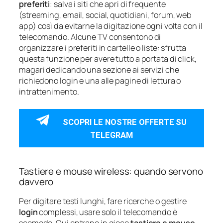
preferiti
: salva i siti che apri di frequente
(streaming, email, social, quotidiani, forum, web
app) così da evitarne la digitazione ogni volta con il
telecomando. Alcune TV consentono di
organizzare i preferiti in cartelle o liste: sfrutta
questa funzione per avere tutto a portata di click,
magari dedicando una sezione ai servizi che
richiedono login e una alle pagine di lettura o
intrattenimento.
SCOPRI LE NOSTRE OFFERTE SU
TELEGRAM
Tastiere e mouse wireless: quando servono
davvero
Per digitare testi lunghi, fare ricerche o gestire
login
complessi, usare solo il telecomando è
scomodo. Qui entrano in gioco
tastiere e mouse