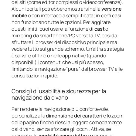
dei siti (come editor complessi o videoconferenze).
Alcuni portali potrebbero mostrarsi nella
versione
mobile
o con interfaccia semplificata; in certi casi
non funzionano tutte le opzioni. Per aggirare
questi limiti, puoi usare la funzione di
cast
o
mirroring da smartphone/PC verso la TV, così da
sfruttare il browser del dispositivo principale ma
vedere tutto sul grande schermo. Un’altra strategia
è salvare offline o nelle app native (quando
disponibili) i contenuti che usi più spesso,
limitando la navigazione “pura” dal browser TV alle
consultazioni rapide.
Consigli di usabilità e sicurezza per la
navigazione da divano
Per rendere la navigazione più confortevole,
personalizza la
dimensione dei caratteri
e lo zoom
delle pagine finché riesci a leggere comodamente
dal divano, senza sforzare gli occhi. Attiva, se
presente, la
modalità scura
del browser per le