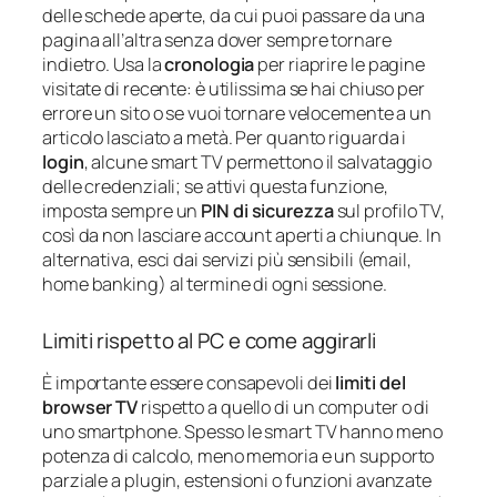
delle schede aperte, da cui puoi passare da una
pagina all’altra senza dover sempre tornare
indietro. Usa la
cronologia
per riaprire le pagine
visitate di recente: è utilissima se hai chiuso per
errore un sito o se vuoi tornare velocemente a un
articolo lasciato a metà. Per quanto riguarda i
login
, alcune smart TV permettono il salvataggio
delle credenziali; se attivi questa funzione,
imposta sempre un
PIN di sicurezza
sul profilo TV,
così da non lasciare account aperti a chiunque. In
alternativa, esci dai servizi più sensibili (email,
home banking) al termine di ogni sessione.
Limiti rispetto al PC e come aggirarli
È importante essere consapevoli dei
limiti del
browser TV
rispetto a quello di un computer o di
uno smartphone. Spesso le smart TV hanno meno
potenza di calcolo, meno memoria e un supporto
parziale a plugin, estensioni o funzioni avanzate