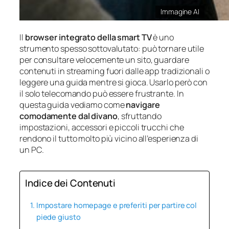
Immagine AI
Il
browser integrato della smart TV
è uno
strumento spesso sottovalutato: può tornare utile
per consultare velocemente un sito, guardare
contenuti in streaming fuori dalle app tradizionali o
leggere una guida mentre si gioca. Usarlo però con
il solo telecomando può essere frustrante. In
questa guida vediamo come
navigare
comodamente dal divano
, sfruttando
impostazioni, accessori e piccoli trucchi che
rendono il tutto molto più vicino all’esperienza di
un PC.
Indice dei Contenuti
Impostare homepage e preferiti per partire col
piede giusto