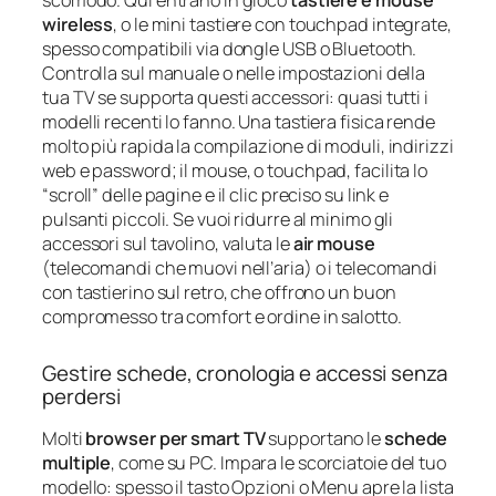
wireless
, o le mini tastiere con touchpad integrate,
spesso compatibili via dongle USB o Bluetooth.
Controlla sul manuale o nelle impostazioni della
tua TV se supporta questi accessori: quasi tutti i
modelli recenti lo fanno. Una tastiera fisica rende
molto più rapida la compilazione di moduli, indirizzi
web e password; il mouse, o touchpad, facilita lo
“scroll” delle pagine e il clic preciso su link e
pulsanti piccoli. Se vuoi ridurre al minimo gli
accessori sul tavolino, valuta le
air mouse
(telecomandi che muovi nell’aria) o i telecomandi
con tastierino sul retro, che offrono un buon
compromesso tra comfort e ordine in salotto.
Gestire schede, cronologia e accessi senza
perdersi
Molti
browser per smart TV
supportano le
schede
multiple
, come su PC. Impara le scorciatoie del tuo
modello: spesso il tasto Opzioni o Menu apre la lista