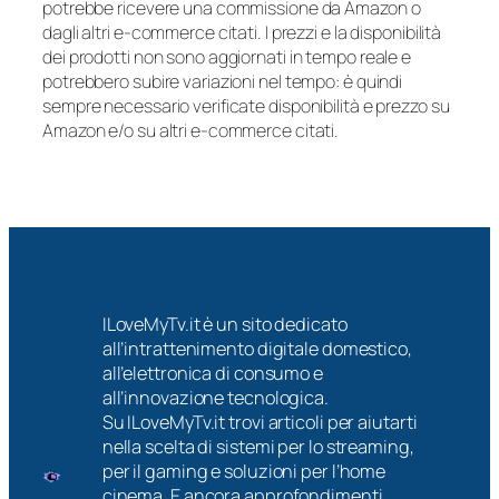
potrebbe ricevere una commissione da Amazon o
dagli altri e-commerce citati. I prezzi e la disponibilità
dei prodotti non sono aggiornati in tempo reale e
potrebbero subire variazioni nel tempo: è quindi
sempre necessario verificate disponibilità e prezzo su
Amazon e/o su altri e-commerce citati.
ILoveMyTv.it è un sito dedicato
all’intrattenimento digitale domestico,
all’elettronica di consumo e
all’innovazione tecnologica.
Su ILoveMyTv.it trovi articoli per aiutarti
nella scelta di sistemi per lo streaming,
per il gaming e soluzioni per l’home
cinema. E ancora approfondimenti