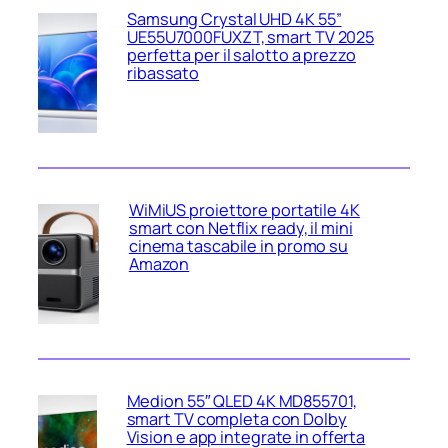
Samsung Crystal UHD 4K 55”
UE55U7000FUXZT, smart TV 2025
perfetta per il salotto a prezzo
ribassato
WiMiUS proiettore portatile 4K
smart con Netflix ready, il mini
cinema tascabile in promo su
Amazon
Medion 55″ QLED 4K MD855701,
smart TV completa con Dolby
Vision e app integrate in offerta