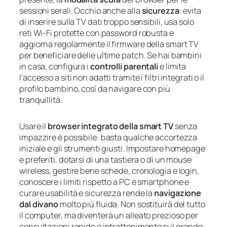
sessioni serali. Occhio anche alla
sicurezza
: evita
di inserire sulla TV dati troppo sensibili, usa solo
reti Wi-Fi protette con password robusta e
aggiorna regolarmente il firmware della smart TV
per beneficiare delle ultime patch. Se hai bambini
in casa, configura i
controlli parentali
e limita
l’accesso a siti non adatti tramite i filtri integrati o il
profilo bambino, così da navigare con più
tranquillità.
Usare il
browser integrato della smart TV
senza
impazzire è possibile: basta qualche accortezza
iniziale e gli strumenti giusti. Impostare homepage
e preferiti, dotarsi di una tastiera o di un mouse
wireless, gestire bene schede, cronologia e login,
conoscere i limiti rispetto a PC e smartphone e
curare usabilità e sicurezza rende la
navigazione
dal divano
molto più fluida. Non sostituirà del tutto
il computer, ma diventerà un alleato prezioso per
consultazioni rapide e intrattenimento sul grande