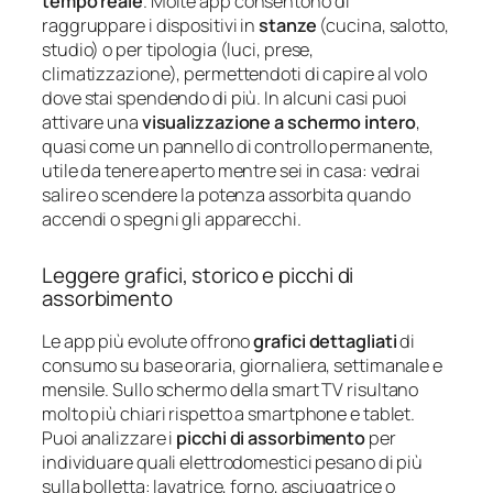
tempo reale
. Molte app consentono di
raggruppare i dispositivi in
stanze
(cucina, salotto,
studio) o per tipologia (luci, prese,
climatizzazione), permettendoti di capire al volo
dove stai spendendo di più. In alcuni casi puoi
attivare una
visualizzazione a schermo intero
,
quasi come un pannello di controllo permanente,
utile da tenere aperto mentre sei in casa: vedrai
salire o scendere la potenza assorbita quando
accendi o spegni gli apparecchi.
Leggere grafici, storico e picchi di
assorbimento
Le app più evolute offrono
grafici dettagliati
di
consumo su base oraria, giornaliera, settimanale e
mensile. Sullo schermo della smart TV risultano
molto più chiari rispetto a smartphone e tablet.
Puoi analizzare i
picchi di assorbimento
per
individuare quali elettrodomestici pesano di più
sulla bolletta: lavatrice, forno, asciugatrice o