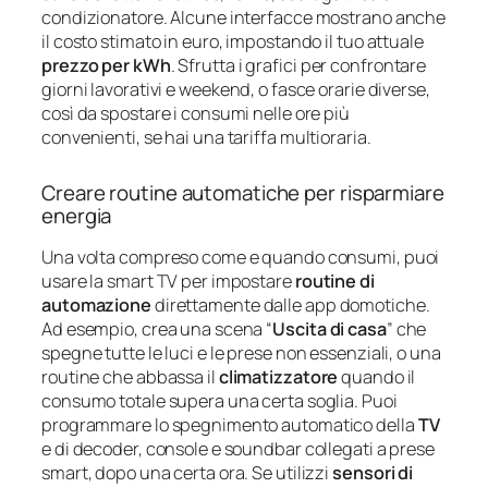
condizionatore. Alcune interfacce mostrano anche
il costo stimato in euro, impostando il tuo attuale
prezzo per kWh
. Sfrutta i grafici per confrontare
giorni lavorativi e weekend, o fasce orarie diverse,
così da spostare i consumi nelle ore più
convenienti, se hai una tariffa multioraria.
Creare routine automatiche per risparmiare
energia
Una volta compreso come e quando consumi, puoi
usare la smart TV per impostare
routine di
automazione
direttamente dalle app domotiche.
Ad esempio, crea una scena “
Uscita di casa
” che
spegne tutte le luci e le prese non essenziali, o una
routine che abbassa il
climatizzatore
quando il
consumo totale supera una certa soglia. Puoi
programmare lo spegnimento automatico della
TV
e di decoder, console e soundbar collegati a prese
smart, dopo una certa ora. Se utilizzi
sensori di