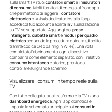
sulla smart TV i tuoi
contatori smart
e i
misuratori
di consumo
. Molti fornitori di energia offrono app
che permettono di leggere il
contatore
elettronico
o un
hub
dedicato: installa l’app,
accedi col tuo account e abilita la visualizzazione
su TV, se supportata. Aggiungi poi
prese
intelligenti
,
ciabatte smart
e
moduli per quadro
elettrico
seguendo la procedura guidata (di solito
tramite codice QR o pairing in Wi‑Fi). Una volta
completato l’abbinamento, ogni dispositivo
comparirà come elemento separato, con il relativo
consumo istantaneo
e storico, pronto da
controllare sul grande schermo.
Visualizzare i consumi in tempo reale sulla
TV
Con tutto collegato, puoi trasformare la TV in una
dashboard energetica
. Apri l’app domotica e
imposta la schermata principale sui
consumi in