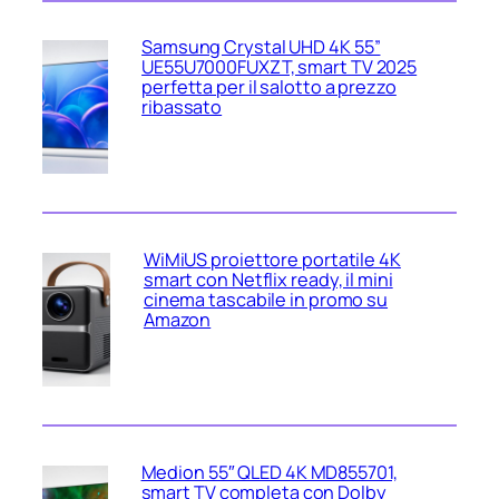
Samsung Crystal UHD 4K 55”
UE55U7000FUXZT, smart TV 2025
perfetta per il salotto a prezzo
ribassato
WiMiUS proiettore portatile 4K
smart con Netflix ready, il mini
cinema tascabile in promo su
Amazon
Medion 55″ QLED 4K MD855701,
smart TV completa con Dolby