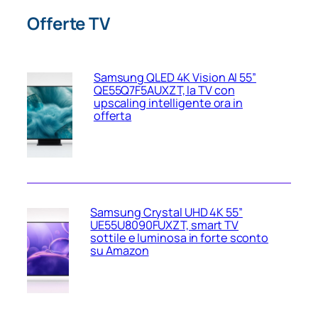
Offerte TV
Samsung QLED 4K Vision AI 55”
QE55Q7F5AUXZT, la TV con
upscaling intelligente ora in
offerta
Samsung Crystal UHD 4K 55”
UE55U8090FUXZT, smart TV
sottile e luminosa in forte sconto
su Amazon