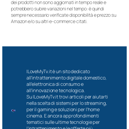
dei prodotti non sono aggiornati in tempo reale e
potrebbero subire variazioni nel tempo: è quindi
sempre necessario verificate disponibilità e prezzo su
Amazon e/o su altri e-commerce citati.
ILoveMyTv.it è un sito dedicato
all’intrattenimento digitale domestico,
all’elettronica di consumo e
all’innovazione tecnologica.
Su ILoveMyTv.it trovi articoli per aiutarti
nella scelta di sistemi per lo streaming,
per il gaming e soluzioni per l’home
cinema. E ancora approfondimenti
tematici sulle ultime tecnologie per
l’intrattenimento e le offerte più