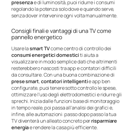
presenza
e di luminosità, puoi ridurre i consumi
regolando la potenza solo dove e quando serve,
senza dover intervenire ogni volta manualmente.
Consigli finali e vantaggi di una TV come
pannello energetico
Usare la
smart TV
come centro di controllo dei
consumi energetici domestici
ti aiuta a
visualizzare in modo semplice dati che altrimenti
resterebbero nascosti tra app e contatori difficili
da consultare. Con una buona combinazione di
prese smart
,
contatori intelligenti
e app ben
configurate, puoi tenere sotto controllo le spese,
ottimizzare l’uso degli elettrodomestici e ridurre gli
sprechi. Inizia dalle funzioni base di monitoraggio
in tempo reale, poi passa all’analisi dei grafici e,
infine, alle automazioni: passo dopo passo la tua
TV diventerà un alleato concreto per
risparmiare
energia
e rendere la casa più efficiente.