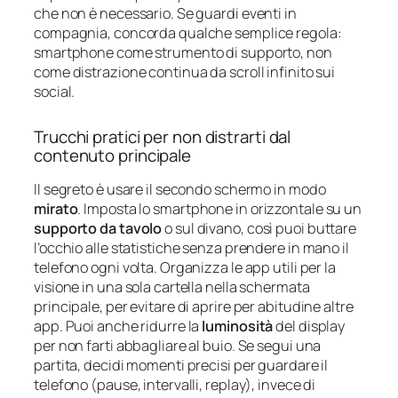
che non è necessario. Se guardi eventi in
compagnia, concorda qualche semplice regola:
smartphone come strumento di supporto, non
come distrazione continua da scroll infinito sui
social.
Trucchi pratici per non distrarti dal
contenuto principale
Il segreto è usare il secondo schermo in modo
mirato
. Imposta lo smartphone in orizzontale su un
supporto da tavolo
o sul divano, così puoi buttare
l’occhio alle statistiche senza prendere in mano il
telefono ogni volta. Organizza le app utili per la
visione in una sola cartella nella schermata
principale, per evitare di aprire per abitudine altre
app. Puoi anche ridurre la
luminosità
del display
per non farti abbagliare al buio. Se segui una
partita, decidi momenti precisi per guardare il
telefono (pause, intervalli, replay), invece di