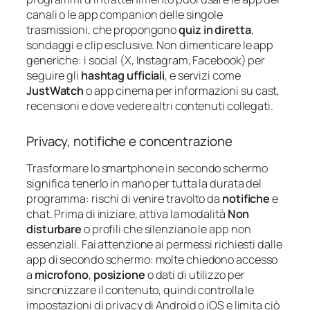
canali o le app companion delle singole
trasmissioni, che propongono
quiz in diretta
,
sondaggi e clip esclusive. Non dimenticare le app
generiche: i social (X, Instagram, Facebook) per
seguire gli
hashtag ufficiali
, e servizi come
JustWatch
o app cinema per informazioni su cast,
recensioni e dove vedere altri contenuti collegati.
Privacy, notifiche e concentrazione
Trasformare lo smartphone in secondo schermo
significa tenerlo in mano per tutta la durata del
programma: rischi di venire travolto da
notifiche
e
chat. Prima di iniziare, attiva la modalità
Non
disturbare
o profili che silenziano le app non
essenziali. Fai attenzione ai permessi richiesti dalle
app di secondo schermo: molte chiedono accesso
a
microfono
,
posizione
o dati di utilizzo per
sincronizzare il contenuto, quindi controlla le
impostazioni di privacy di Android o iOS e limita ciò