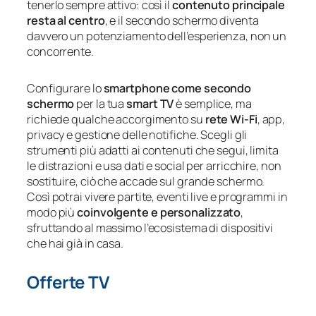
tenerlo sempre attivo: così il
contenuto principale
resta al centro
, e il secondo schermo diventa
davvero un potenziamento dell’esperienza, non un
concorrente.
Configurare lo
smartphone come secondo
schermo
per la tua
smart TV
è semplice, ma
richiede qualche accorgimento su
rete Wi‑Fi
, app,
privacy e gestione delle notifiche. Scegli gli
strumenti più adatti ai contenuti che segui, limita
le distrazioni e usa dati e social per arricchire, non
sostituire, ciò che accade sul grande schermo.
Così potrai vivere partite, eventi live e programmi in
modo più
coinvolgente e personalizzato
,
sfruttando al massimo l’ecosistema di dispositivi
che hai già in casa.
Offerte TV