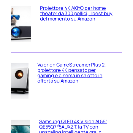
Proiettore 4K AKIYO per home
theater da 300 pollici, il best buy
del momento su Amazon
Valerion GameStreamer Plus 2,
proiettore 4K pensato per
gaming e cinema in salotto in
offerta su Amazon
Samsung QLED 4K Vision AI 55”
QE55Q7F5AUXZT, la TV con
upscaling intelligente ora in