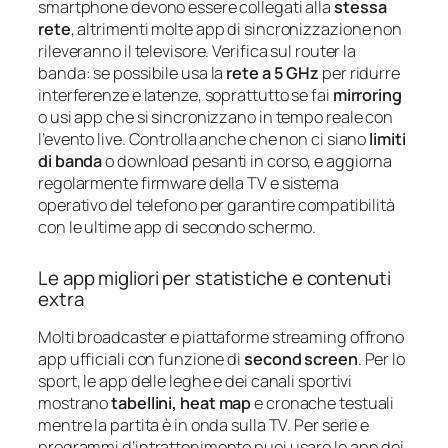
smartphone devono essere collegati alla
stessa
rete
, altrimenti molte app di sincronizzazione non
rileveranno il televisore. Verifica sul router la
banda: se possibile usa la
rete a 5 GHz
per ridurre
interferenze e latenze, soprattutto se fai
mirroring
o usi app che si sincronizzano in tempo reale con
l’evento live. Controlla anche che non ci siano
limiti
di banda
o download pesanti in corso, e aggiorna
regolarmente firmware della TV e sistema
operativo del telefono per garantire compatibilità
con le ultime app di secondo schermo.
Le app migliori per statistiche e contenuti
extra
Molti broadcaster e piattaforme streaming offrono
app ufficiali con funzione di
second screen
. Per lo
sport, le app delle leghe e dei canali sportivi
mostrano
tabellini, heat map
e cronache testuali
mentre la partita è in onda sulla TV. Per serie e
programmi d’intrattenimento puoi usare le app dei