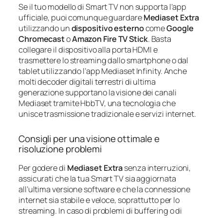
Se il tuo modello di Smart TV non supporta l’app
ufficiale, puoi comunque guardare
Mediaset Extra
utilizzando un
dispositivo esterno
come
Google
Chromecast
o
Amazon Fire TV Stick
. Basta
collegare il dispositivo alla porta HDMI e
trasmettere lo streaming dallo smartphone o dal
tablet utilizzando l’app Mediaset Infinity. Anche
molti decoder digitali terrestri di ultima
generazione supportano la visione dei canali
Mediaset tramite HbbTV, una tecnologia che
unisce trasmissione tradizionale e servizi internet.
Consigli per una visione ottimale e
risoluzione problemi
Per godere di
Mediaset Extra
senza interruzioni,
assicurati che la tua Smart TV sia aggiornata
all’ultima versione software e che la connessione
internet sia stabile e veloce, soprattutto per lo
streaming. In caso di problemi di buffering o di