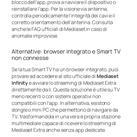
blocco dell’app, prova a riavviare il dispositivo o
reinstallare l’app. Per la visione via antenna,
controlla periodicamente l’integrità dei cavi e il
corretto orientamento dell’antenna. Consulta
anche le FAQ ufficiali di Mediaset in caso di
anomalie improvvise.
Alternative: browser integrato e Smart TV
non connesse
Se la tua Smart TV ha un browser integrato, puoi
provare ad accedere al sito ufficiale di
Mediaset
Infinity
e avviare lo streaming di Mediaset Extra
direttamente da lì. Questa soluzione è utile su TV
meno recenti o con sistemi operativi non
compatibili con l’app. In alternativa, esistono
dongle o mini PC che permettono di navigare da
TV, trasformandola in una vera e propria stazione
multimediale capace di ricevere lo streaming di
Mediaset Extra anche senza app dedicate.