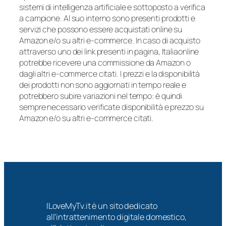
sistemi di intelligenza artificiale e sottoposto a verifica
a campione. Al suo interno sono presenti prodotti e
servizi che possono essere acquistati online su
Amazon e/o su altri e-commerce. In caso di acquisto
attraverso uno dei link presenti in pagina, Italiaonline
potrebbe ricevere una commissione da Amazon o
dagli altri e-commerce citati. I prezzi e la disponibilità
dei prodotti non sono aggiornati in tempo reale e
potrebbero subire variazioni nel tempo: è quindi
sempre necessario verificate disponibilità e prezzo su
Amazon e/o su altri e-commerce citati.
ILoveMyTv.it è un sito dedicato
all’intrattenimento digitale domestico,