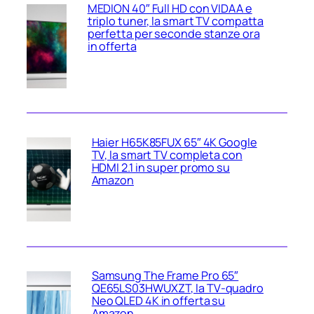
MEDION 40″ Full HD con VIDAA e
triplo tuner, la smart TV compatta
perfetta per seconde stanze ora
in offerta
Haier H65K85FUX 65″ 4K Google
TV, la smart TV completa con
HDMI 2.1 in super promo su
Amazon
Samsung The Frame Pro 65″
QE65LS03HWUXZT, la TV‑quadro
Neo QLED 4K in offerta su
Amazon