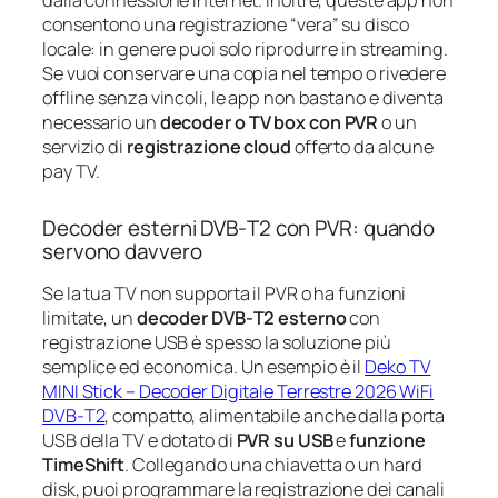
consentono una registrazione “vera” su disco
locale: in genere puoi solo riprodurre in streaming.
Se vuoi conservare una copia nel tempo o rivedere
offline senza vincoli, le app non bastano e diventa
necessario un
decoder o TV box con PVR
o un
servizio di
registrazione cloud
offerto da alcune
pay TV.
Decoder esterni DVB‑T2 con PVR: quando
servono davvero
Se la tua TV non supporta il PVR o ha funzioni
limitate, un
decoder DVB‑T2 esterno
con
registrazione USB è spesso la soluzione più
semplice ed economica. Un esempio è il
Deko TV
MINI Stick – Decoder Digitale Terrestre 2026 WiFi
DVB‑T2
, compatto, alimentabile anche dalla porta
USB della TV e dotato di
PVR su USB
e
funzione
TimeShift
. Collegando una chiavetta o un hard
disk, puoi programmare la registrazione dei canali