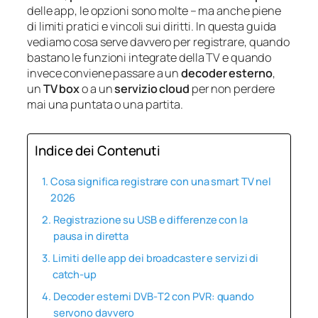
delle app, le opzioni sono molte – ma anche piene
di limiti pratici e vincoli sui diritti. In questa guida
vediamo cosa serve davvero per registrare, quando
bastano le funzioni integrate della TV e quando
invece conviene passare a un
decoder esterno
,
un
TV box
o a un
servizio cloud
per non perdere
mai una puntata o una partita.
Indice dei Contenuti
Cosa significa registrare con una smart TV nel
2026
Registrazione su USB e differenze con la
pausa in diretta
Limiti delle app dei broadcaster e servizi di
catch‑up
Decoder esterni DVB‑T2 con PVR: quando
servono davvero