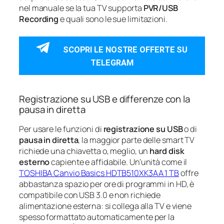
nel manuale se la tua TV supporta
PVR/USB
Recording
e quali sono le sue limitazioni.
SCOPRI LE NOSTRE OFFERTE SU
TELEGRAM
Registrazione su USB e differenze con la
pausa in diretta
Per usare le funzioni di
registrazione su USB
o di
pausa in diretta
, la maggior parte delle smart TV
richiede una chiavetta o, meglio, un
hard disk
esterno
capiente e affidabile. Un’unità come il
TOSHIBA Canvio Basics HDTB510XK3AA 1 TB
offre
abbastanza spazio per ore di programmi in HD, è
compatibile con USB 3.0 e non richiede
alimentazione esterna: si collega alla TV e viene
spesso formattato automaticamente per la