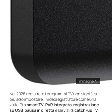
Immagine AI
Nel 2026 registrare i programmi TV non significa
più solo impostare il videoregistratore come una
volta. Tra
smart TV
,
PVR integrato
,
registrazione
su USB
,
pausa in diretta
e servizi di
catch‑up TV