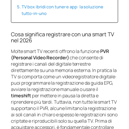
TV box ibridi con tuner e app: la soluzione
tutto‑in‑uno
Cosa significa registrare con una smart TV
nel 2026
Molte smart TV recenti offrono la funzione
PVR
(Personal Video Recorder)
che consente di
registrare i canali del digitale terrestre
direttamente su una memoria esterna. In pratica la
TV si comporta come un videoregistratore digitale:
puoi programmare la registrazione da guida EPG,
avviare la registrazione manuale o usare il
timeshift
per mettere in pausa la diretta e
riprendere più tardi. Tuttavia, non tutte le smart TV
supportano il PVR, alcune limitano la registrazione
ai soli canali in chiaro e spesso le registrazioni sono
criptate e riproducibili solo su quella TV. Prima di
acquistare accessori, è fondamentale controllare