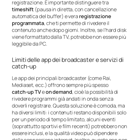
registrazione. È importante distinguere tra
timeshift
(pausa in diretta, con cancellazione
automatica del buffer) e vera
registrazione
programmata
, che ti permette di rivedere il
contenuto anche dopo giorni. Inoltre, se l’hard disk
viene formattato dalla TV, potrebbe non essere più
leggibile da PC.
Limiti delle app dei broadcaster e servizi di
catch‑up
Le app dei principali broadcaster (come Rai,
Mediaset, ecc.) offrono sempre più spesso
catch‑up TV
e
on demand
, cioè la possibilità di
rivedere programmi già andati in onda senza
doverli registrare. Questa soluzione è comoda, ma
ha diversi limiti: i contenuti restano disponibili solo
per un periodo di tempo limitato, alcuni eventi
(soprattutto sportivi e film recenti) potrebbero non
essere inclusi, e la qualità video può dipendere
dalla connessione internet. Inoltre, queste app non