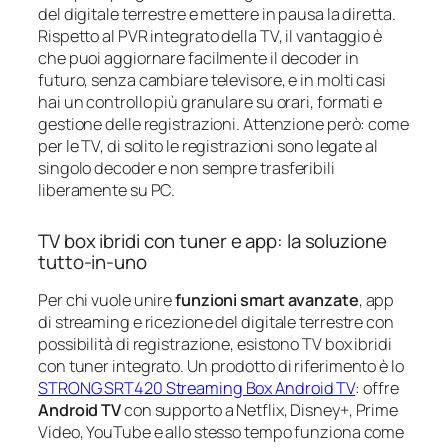
del digitale terrestre e mettere in pausa la diretta.
Rispetto al PVR integrato della TV, il vantaggio è
che puoi aggiornare facilmente il decoder in
futuro, senza cambiare televisore, e in molti casi
hai un controllo più granulare su orari, formati e
gestione delle registrazioni. Attenzione però: come
per le TV, di solito le registrazioni sono legate al
singolo decoder e non sempre trasferibili
liberamente su PC.
TV box ibridi con tuner e app: la soluzione
tutto‑in‑uno
Per chi vuole unire
funzioni smart avanzate
, app
di streaming e ricezione del digitale terrestre con
possibilità di registrazione, esistono TV box ibridi
con tuner integrato. Un prodotto di riferimento è lo
STRONG SRT420 Streaming Box Android TV
: offre
Android TV
con supporto a Netflix, Disney+, Prime
Video, YouTube e allo stesso tempo funziona come