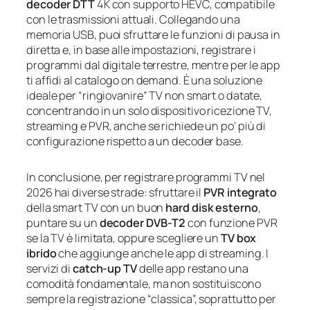
decoder DTT
4K con supporto HEVC, compatibile
con le trasmissioni attuali. Collegando una
memoria USB, puoi sfruttare le funzioni di pausa in
diretta e, in base alle impostazioni, registrare i
programmi dal digitale terrestre, mentre per le app
ti affidi al catalogo on demand. È una soluzione
ideale per “ringiovanire” TV non smart o datate,
concentrando in un solo dispositivo ricezione TV,
streaming e PVR, anche se richiede un po’ più di
configurazione rispetto a un decoder base.
In conclusione, per registrare programmi TV nel
2026 hai diverse strade: sfruttare il
PVR integrato
della smart TV con un buon
hard disk esterno
,
puntare su un
decoder DVB‑T2
con funzione PVR
se la TV è limitata, oppure scegliere un
TV box
ibrido
che aggiunge anche le app di streaming. I
servizi di
catch‑up TV
delle app restano una
comodità fondamentale, ma non sostituiscono
sempre la registrazione “classica”, soprattutto per