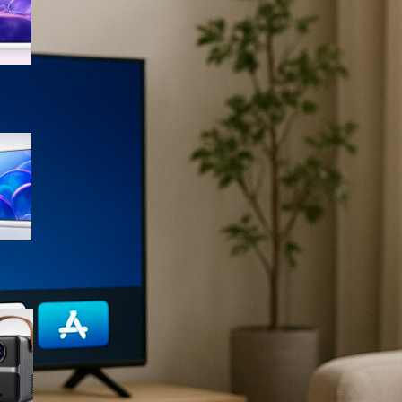
sconto su Amazon
Samsung Crystal UHD 4K 55”
UE55U7000FUXZT, smart TV
2025 perfetta per il salotto a
prezzo ribassato
WiMiUS proiettore portatile 4K
smart con Netflix ready, il mini
cinema tascabile in promo su
Amazon