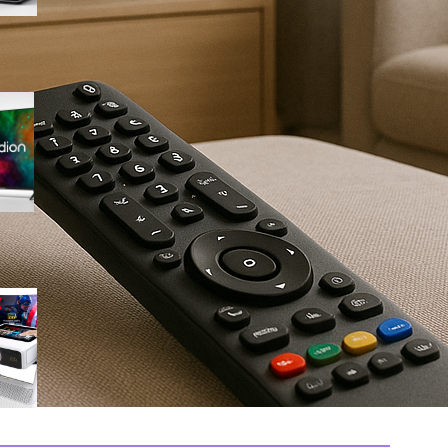
Medion 55″ QLED 4K
MD855701, smart TV completa
con Dolby Vision e app
integrate in offerta su Amazon
Mini proiettore smart 4K con
WiFi 6 e touchscreen, il
compatto perfetto per il
cinema in ogni stanza