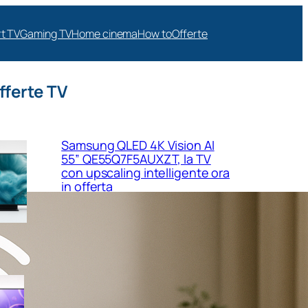
t TV
Gaming TV
Home cinema
How to
Offerte
fferte TV
Samsung QLED 4K Vision AI
55” QE55Q7F5AUXZT, la TV
con upscaling intelligente ora
in offerta
Samsung Crystal UHD 4K 55”
UE55U8090FUXZT, smart TV
sottile e luminosa in forte