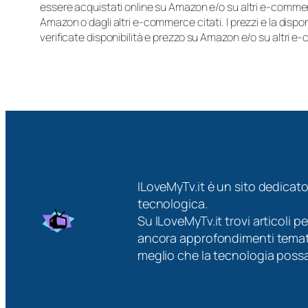
essere acquistati online su Amazon e/o su altri e-commerc
Amazon o dagli altri e-commerce citati. I prezzi e la disp
verificate disponibilità e prezzo su Amazon e/o su altri e
ILoveMyTv.it è un sito dedicato
tecnologica.
Su ILoveMyTv.it trovi articoli p
ancora approfondimenti tematici
meglio che la tecnologia possa 