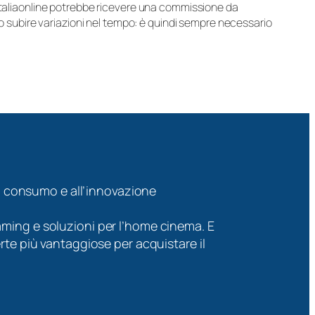
 Italiaonline potrebbe ricevere una commissione da
ero subire variazioni nel tempo: è quindi sempre necessario
 di consumo e all’innovazione
l gaming e soluzioni per l’home cinema. E
rte più vantaggiose per acquistare il