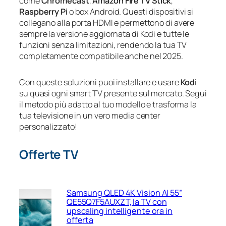
come
Chromecast
,
Amazon Fire TV Stick
,
Raspberry Pi
o box Android. Questi dispositivi si
collegano alla porta HDMI e permettono di avere
sempre la versione aggiornata di Kodi e tutte le
funzioni senza limitazioni, rendendo la tua TV
completamente compatibile anche nel 2025.
Con queste soluzioni puoi installare e usare
Kodi
su quasi ogni smart TV presente sul mercato. Segui
il metodo più adatto al tuo modello e trasforma la
tua televisione in un vero media center
personalizzato!
Offerte TV
Samsung QLED 4K Vision AI 55”
QE55Q7F5AUXZT, la TV con
upscaling intelligente ora in
offerta