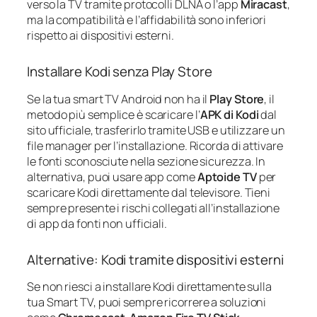
verso la TV tramite protocolli DLNA o l’app
Miracast
,
ma la compatibilità e l’affidabilità sono inferiori
rispetto ai dispositivi esterni.
Installare Kodi senza Play Store
Se la tua smart TV Android non ha il
Play Store
, il
metodo più semplice è scaricare l’
APK di Kodi
dal
sito ufficiale, trasferirlo tramite USB e utilizzare un
file manager per l’installazione. Ricorda di attivare
le fonti sconosciute nella sezione sicurezza. In
alternativa, puoi usare app come
Aptoide TV
per
scaricare Kodi direttamente dal televisore. Tieni
sempre presente i rischi collegati all’installazione
di app da fonti non ufficiali.
Alternative: Kodi tramite dispositivi esterni
Se non riesci a installare Kodi direttamente sulla
tua Smart TV, puoi sempre ricorrere a soluzioni