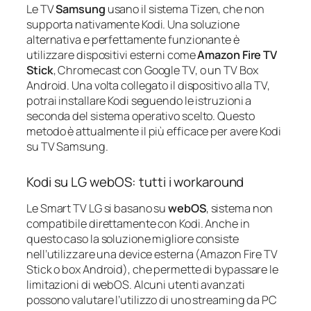
Le TV
Samsung
usano il sistema Tizen, che non
supporta nativamente Kodi. Una soluzione
alternativa e perfettamente funzionante è
utilizzare dispositivi esterni come
Amazon Fire TV
Stick
, Chromecast con Google TV, o un TV Box
Android. Una volta collegato il dispositivo alla TV,
potrai installare Kodi seguendo le istruzioni a
seconda del sistema operativo scelto. Questo
metodo è attualmente il più efficace per avere Kodi
su TV Samsung.
Kodi su LG webOS: tutti i workaround
Le Smart TV LG si basano su
webOS
, sistema non
compatibile direttamente con Kodi. Anche in
questo caso la soluzione migliore consiste
nell’utilizzare una device esterna (Amazon Fire TV
Stick o box Android), che permette di bypassare le
limitazioni di webOS. Alcuni utenti avanzati
possono valutare l’utilizzo di uno streaming da PC