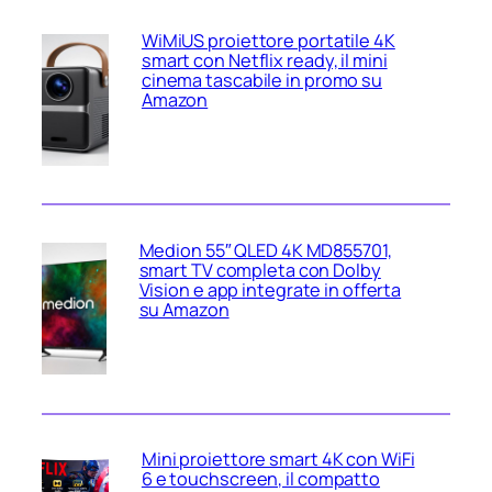
WiMiUS proiettore portatile 4K
smart con Netflix ready, il mini
cinema tascabile in promo su
Amazon
Medion 55″ QLED 4K MD855701,
smart TV completa con Dolby
Vision e app integrate in offerta
su Amazon
Mini proiettore smart 4K con WiFi
6 e touchscreen, il compatto