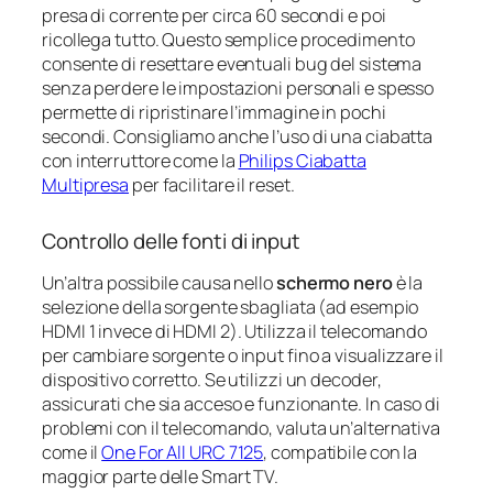
presa di corrente per circa 60 secondi e poi
ricollega tutto. Questo semplice procedimento
consente di resettare eventuali bug del sistema
senza perdere le impostazioni personali e spesso
permette di ripristinare l’immagine in pochi
secondi. Consigliamo anche l’uso di una ciabatta
con interruttore come la
Philips Ciabatta
Multipresa
per facilitare il reset.
Controllo delle fonti di input
Un’altra possibile causa nello
schermo nero
è la
selezione della sorgente sbagliata (ad esempio
HDMI 1 invece di HDMI 2). Utilizza il telecomando
per cambiare sorgente o input fino a visualizzare il
dispositivo corretto. Se utilizzi un decoder,
assicurati che sia acceso e funzionante. In caso di
problemi con il telecomando, valuta un’alternativa
come il
One For All URC 7125
, compatibile con la
maggior parte delle Smart TV.