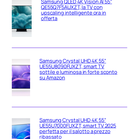
Samsung QLED 4K Vision AI 55”
QE55Q7F5AUXZT, la TV con
upscaling intelligente ora in
offerta
Samsung Crystal UHD 4K 55”
UE55U8090FUXZT, smart TV
sottile e luminosa in forte sconto
su Amazon
Samsung Crystal UHD 4K 55”
UE55U7000FUXZT, smart TV 2025
perfetta per il salotto a prezzo
ribassato