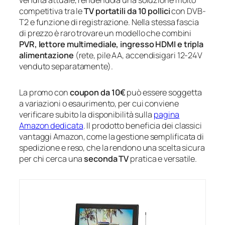
competitiva tra le
TV portatili da 10 pollici
con DVB-
T2 e funzione di registrazione. Nella stessa fascia
di prezzo è raro trovare un modello che combini
PVR, lettore multimediale, ingresso HDMI e tripla
alimentazione
(rete, pile AA, accendisigari 12-24V
venduto separatamente).
La promo con
coupon da 10€
può essere soggetta
a variazioni o esaurimento, per cui conviene
verificare subito la disponibilità sulla
pagina
Amazon dedicata
. Il prodotto beneficia dei classici
vantaggi Amazon, come la gestione semplificata di
spedizione e reso, che la rendono una scelta sicura
per chi cerca una
seconda TV
pratica e versatile.