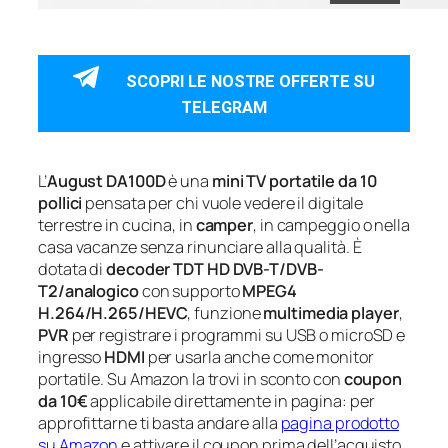
SCOPRI LE NOSTRE OFFERTE SU
TELEGRAM
L’
August DA100D
è una
mini TV portatile da 10
pollici
pensata per chi vuole vedere il digitale
terrestre in cucina, in
camper
, in campeggio o nella
casa vacanze senza rinunciare alla qualità. È
dotata di
decoder TDT HD DVB-T/DVB-
T2/analogico
con supporto
MPEG4
H.264/H.265/HEVC
, funzione
multimedia player
,
PVR
per registrare i programmi su USB o microSD e
ingresso
HDMI
per usarla anche come monitor
portatile. Su Amazon la trovi in sconto con
coupon
da 10€
applicabile direttamente in pagina: per
approfittarne ti basta andare alla
pagina prodotto
su Amazon
e attivare il coupon prima dell’acquisto.