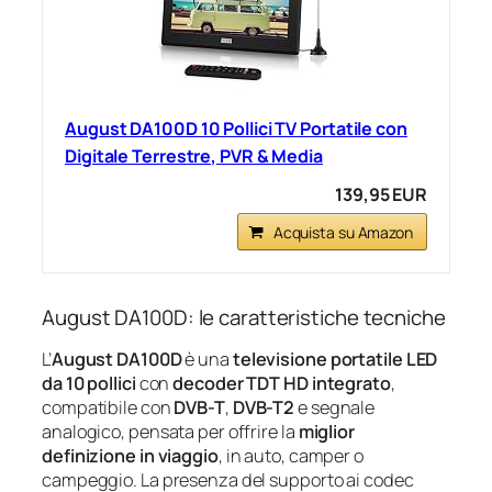
August DA100D 10 Pollici TV Portatile con
Digitale Terrestre, PVR & Media
139,95 EUR
Acquista su Amazon
August DA100D: le caratteristiche tecniche
L’
August DA100D
è una
televisione portatile LED
da 10 pollici
con
decoder TDT HD integrato
,
compatibile con
DVB-T
,
DVB-T2
e segnale
analogico, pensata per offrire la
miglior
definizione in viaggio
, in auto, camper o
campeggio. La presenza del supporto ai codec