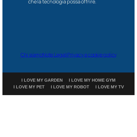
che la tecnologia possa offrire.
Chi siamo
Note Legali
Privacy e cookie policy
I LOVE MY GARDEN
I LOVE MY HOME GYM
I LOVE MY PET
I LOVE MY ROBOT
I LOVE MY TV