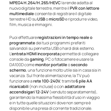
MPEG4 H.264/H.265/HEVC
la rende adatta al
nuovo digitale terrestre, mentre il
PVR con lettore
multimediale
consente di registrare il digitale
terrestre HD su
USB
o
microSD
e riprodurre video,
film, musica e immagini.
Puoi effettuare
registrazioni in tempo reale o
programmate
dei tuoi programmi preferiti
salvandoli su pennetta USB o hard disk esterno.
L’
entrata HDMI incorporata
permette di collegare
console da
gaming
, PC o fotocamere e usare la
DA100D come
monitor portatile
o
secondo
schermo
, una funzione molto utile sia in casa sia in
vacanza. Sul fronte alimentazione, la TV può
funzionare a
rete 100-240V
, tramite
6 pile AA
ricaricabili
(non incluse) o con
adattatore
accendisigari 12-24V
(venduto separatamente),
garantendo la massima flessibilità d’uso in viaggio
e in tutte quelle situazioni dove non sempre è
disponibile una presa di corrente tradizionale.