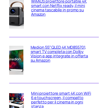
WiMiUS proiettore portatile 4K
smart con Netflix ready, il mini
cinema tascabile in promo su
Amazon
Medion 55″ QLED 4K MD855701,
smart TV completa con Dolby
Vision e app integrate in offerta
su Amazon
Mini proiettore smart 4K con WiFi
6 e touchscreen, il compatto
perfetto per il cinema in ogni
stanza