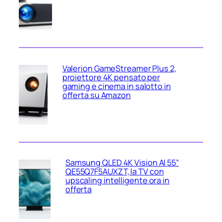
Valerion GameStreamer Plus 2,
proiettore 4K pensato per
gaming e cinema in salotto in
offerta su Amazon
Samsung QLED 4K Vision AI 55”
QE55Q7F5AUXZT, la TV con
upscaling intelligente ora in
offerta