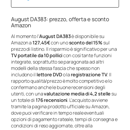
August DA383: prezzo, offerta e sconto
Amazon
Al momento l’
August DA383
è disponibile su
Amazon a
127,45€
con uno
sconto del 15%
sul
prezzo di listino. Il risparmio è significativo per una
TV portatile da 10 pollici
con così tante funzioni
integrate, soprattutto se paragonata ad altri
modelli della stessa fascia che spesso non
includono il
lettore DVD
o la
registrazione TV
. Il
rapporto qualità/prezzo è molto competitivo e lo
confermano anche le buone recensioni degli
utenti, con una
valutazione media di 4,2 stelle
su
un totale di
176 recensioni
. L’acquisto avviene
tramite la pagina prodotto ufficiale su Amazon,
dove puoi verificare in tempo reale eventuali
opzioni di pagamento rateale, tempi di consegna e
condizioni di reso aggiornate, oltre alla