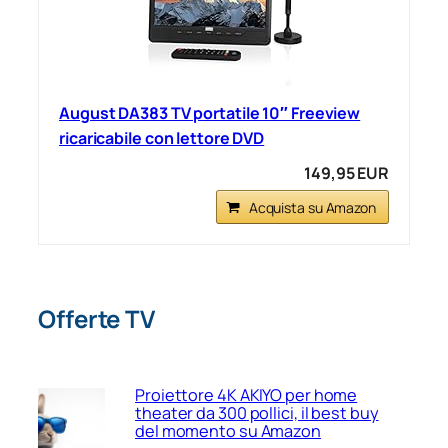
August DA383 TV portatile 10″ Freeview
ricaricabile con lettore DVD
149,95 EUR
Acquista su Amazon
Offerte TV
Proiettore 4K AKIYO per home
theater da 300 pollici, il best buy
del momento su Amazon