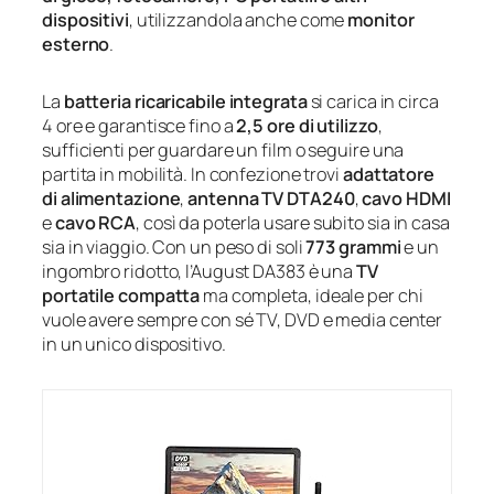
dispositivi
, utilizzandola anche come
monitor
esterno
.
La
batteria ricaricabile integrata
si carica in circa
4 ore e garantisce fino a
2,5 ore di utilizzo
,
sufficienti per guardare un film o seguire una
partita in mobilità. In confezione trovi
adattatore
di alimentazione
,
antenna TV DTA240
,
cavo HDMI
e
cavo RCA
, così da poterla usare subito sia in casa
sia in viaggio. Con un peso di soli
773 grammi
e un
ingombro ridotto, l’August DA383 è una
TV
portatile compatta
ma completa, ideale per chi
vuole avere sempre con sé TV, DVD e media center
in un unico dispositivo.