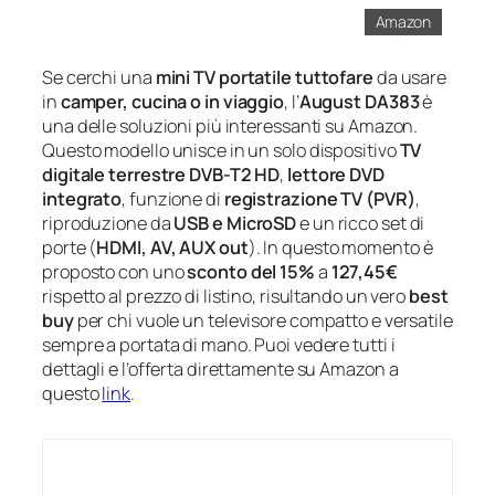
Amazon
Se cerchi una
mini TV portatile tuttofare
da usare
in
camper, cucina o in viaggio
, l’
August DA383
è
una delle soluzioni più interessanti su Amazon.
Questo modello unisce in un solo dispositivo
TV
digitale terrestre DVB-T2 HD
,
lettore DVD
integrato
, funzione di
registrazione TV (PVR)
,
riproduzione da
USB e MicroSD
e un ricco set di
porte (
HDMI, AV, AUX out
). In questo momento è
proposto con uno
sconto del 15%
a
127,45€
rispetto al prezzo di listino, risultando un vero
best
buy
per chi vuole un televisore compatto e versatile
sempre a portata di mano. Puoi vedere tutti i
dettagli e l’offerta direttamente su Amazon a
questo
link
.