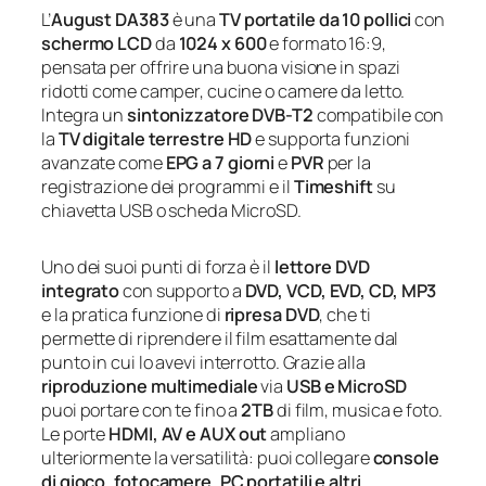
L’
August DA383
è una
TV portatile da 10 pollici
con
schermo LCD
da
1024 x 600
e formato 16:9,
pensata per offrire una buona visione in spazi
ridotti come camper, cucine o camere da letto.
Integra un
sintonizzatore DVB-T2
compatibile con
la
TV digitale terrestre HD
e supporta funzioni
avanzate come
EPG a 7 giorni
e
PVR
per la
registrazione dei programmi e il
Timeshift
su
chiavetta USB o scheda MicroSD.
Uno dei suoi punti di forza è il
lettore DVD
integrato
con supporto a
DVD, VCD, EVD, CD, MP3
e la pratica funzione di
ripresa DVD
, che ti
permette di riprendere il film esattamente dal
punto in cui lo avevi interrotto. Grazie alla
riproduzione multimediale
via
USB e MicroSD
puoi portare con te fino a
2TB
di film, musica e foto.
Le porte
HDMI, AV e AUX out
ampliano
ulteriormente la versatilità: puoi collegare
console
di gioco, fotocamere, PC portatili e altri