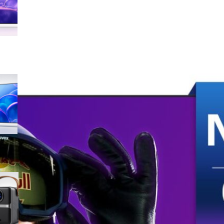
sconto su Amazon
Samsung Crystal UHD 4K 55”
UE55U7000FUXZT, smart TV
2025 perfetta per il salotto a
prezzo ribassato
WiMiUS proiettore portatile 4K
smart con Netflix ready, il mini
cinema tascabile in promo su
Amazon