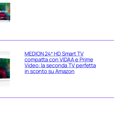
Vision e Dolby Atmos: smart TV
4K da salotto al miglior prezzo
su Amazon
MEDION 24″ HD Smart TV
compatta con VIDAA e Prime
Video: la seconda TV perfetta
in sconto su Amazon