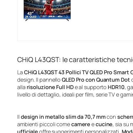
CHiQ L43QST: le caratteristiche tecn
La
CHiQ L43QST 43 Pollici TV QLED Pro Smart 
design. Il pannello
QLED Pro con Quantum Dot
c
alla
risoluzione Full HD
e al supporto
HDR10
, g
livello di dettaglio, ideali per film, serie TV e gam
Il
design in metallo slim da 70,7 mm
con
scher
ambienti piccoli come
camere
e
cucine
, sia su 
ufficiale
offre suggerimenti personalizzati,
Moda