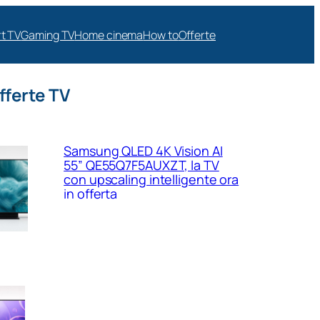
t TV
Gaming TV
Home cinema
How to
Offerte
fferte TV
Samsung QLED 4K Vision AI
55” QE55Q7F5AUXZT, la TV
con upscaling intelligente ora
in offerta
Samsung Crystal UHD 4K 55”
UE55U8090FUXZT, smart TV
sottile e luminosa in forte