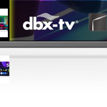
MEDION 50″ Ultra HD Smart TV
con Dolby Vision e Atmos: la 4K
equilibrata per il salotto in
sconto su Amazon
MEDION QLED 55″ Ultra HD con
Dolby Vision HDR: il QLED
smart a prezzo aggressivo su
Amazon
MEDION 55″ Ultra HD con Dolby