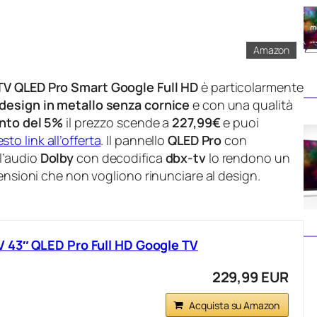
Amazon
 TV QLED Pro Smart Google Full HD
è particolarmente
design in metallo senza cornice
e con una qualità
nto del 5%
il prezzo scende a
227,99€
e puoi
sto link all’offerta
. Il pannello
QLED Pro
con
l’audio
Dolby
con decodifica
dbx-tv
lo rendono un
mensioni che non vogliono rinunciare al design.
 43″ QLED Pro Full HD Google TV
229,99 EUR
Acquista su Amazon