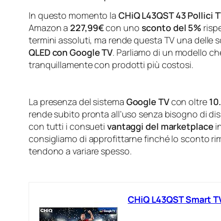
In questo momento la
CHiQ L43QST 43 Pollici 
Amazon a
227,99€
con uno
sconto del 5%
rispe
termini assoluti, ma rende questa TV una delle 
QLED con Google TV
. Parliamo di un modello c
tranquillamente con prodotti più costosi.
La presenza del sistema
Google TV
con oltre
10
rende subito pronta all’uso senza bisogno di disp
con tutti i consueti
vantaggi del marketplace
in
consigliamo di approfittarne finché lo sconto rim
tendono a variare spesso.
CHiQ L43QST Smart TV