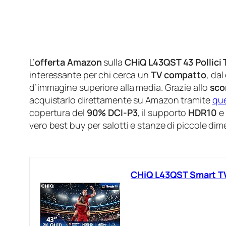
L’
offerta Amazon
sulla
CHiQ L43QST 43 Pollici
interessante per chi cerca un
TV compatto
, dal
d’immagine superiore alla media. Grazie allo
sco
acquistarlo direttamente su Amazon tramite
que
copertura del
90% DCI-P3
, il supporto
HDR10
e 
vero best buy per salotti e stanze di piccole di
CHiQ L43QST Smart TV