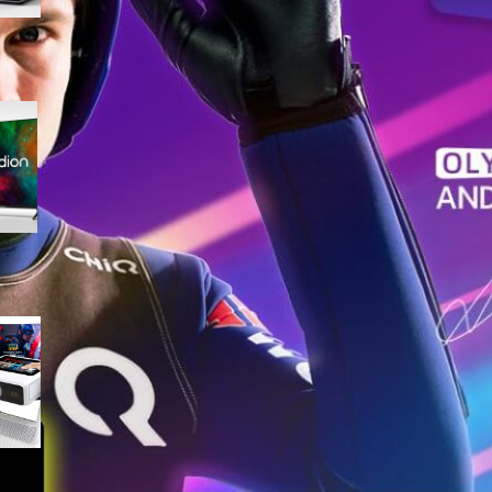
Medion 55″ QLED 4K
MD855701, smart TV completa
con Dolby Vision e app
integrate in offerta su Amazon
Mini proiettore smart 4K con
WiFi 6 e touchscreen, il
compatto perfetto per il
cinema in ogni stanza