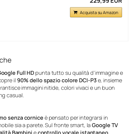
229,99 EUR
Acquista su Amazon
iche
Google Full HD
punta tutto su qualità d’immagine e
opre il
90% dello spazio colore DCI-P3
e, insieme
arantisce immagini nitide, colori vivaci e un buon
ing casual.
mo senza cornice
è pensato per integrarsi in
mobile sia a parete. Sul fronte smart, la
Google TV
lità Bambini
e
controllo vocale istantaneo
,