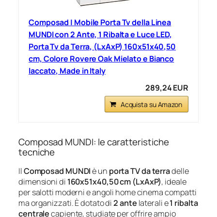
Composad | Mobile Porta Tv della Linea
MUNDI con 2 Ante, 1 Ribalta e Luce LED,
Porta Tv da Terra, (LxAxP) 160x51x40,50
cm, Colore Rovere Oak Mielato e Bianco
laccato, Made in Italy
289,24 EUR
Acquista su Amazon
Composad MUNDI: le caratteristiche
tecniche
Il
Composad MUNDI
è un
porta TV da terra
delle
dimensioni di
160x51x40,50 cm (LxAxP)
, ideale
per salotti moderni e angoli home cinema compatti
ma organizzati. È dotato di
2 ante
laterali e
1 ribalta
centrale
capiente, studiate per offrire ampio