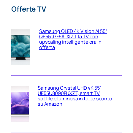
Offerte TV
Samsung QLED 4K Vision AI 55”
QE55Q7F5AUXZT, la TV con
upscaling intelligente ora in
offerta
Samsung Crystal UHD 4K 55”
UE55U8090FUXZT, smart TV
sottile e luminosa in forte sconto
su Amazon