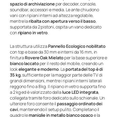
spazio di archiviazione
per decoder, console,
soundbar, accessori e media. Le ante chiudono
vani con ripiani interni ad altezza regolabile,
mentre la
ribalta con apertura verso il basso
,
supportata da 2 pistoni, ospita un vano dedicato
con
ripiano in vetro
.
La struttura utilizza
Pannello Ecologico nobilitato
con top e base da 30 mm e interni da 16 mm, in
finitura
Rovere Oak Mielato
per la base superiore e
bianco laccato
per il resto del mobile, creando un
look
elegante e moderno
. La
portata del top è di
35 kg
, sufficiente per la maggior parte delle TV di
grandi dimensioni, mentre i ripiani interni laterali
reggono fino a 8 kg. Il ripiano in vetro supporta fino
a 2 kg ed è valorizzato dalla
luce LED integrata
,
collegata tramite foro dedicato sullo schienale. Un
ulteriore foro consente il
passaggio ordinato dei
cavi
, mantenendo il setup pulito. Completano il
quadro le
maniglie in metallo bianco opaco
e la