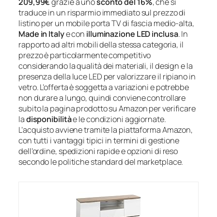
209,99€
grazie a uno
sconto del 16%
, che si
traduce in un risparmio immediato sul prezzo di
listino per un mobile porta TV di fascia medio-alta,
Made in Italy
e con
illuminazione LED inclusa
. In
rapporto ad altri mobili della stessa categoria, il
prezzo è particolarmente competitivo
considerando la qualità dei materiali, il design e la
presenza della luce LED per valorizzare il ripiano in
vetro. L’offerta è soggetta a variazioni e potrebbe
non durare a lungo, quindi conviene controllare
subito la pagina prodotto su Amazon per verificare
la
disponibilità
e le condizioni aggiornate.
L’acquisto avviene tramite la piattaforma Amazon,
con tutti i vantaggi tipici in termini di gestione
dell’ordine, spedizioni rapide e opzioni di reso
secondo le politiche standard del marketplace.