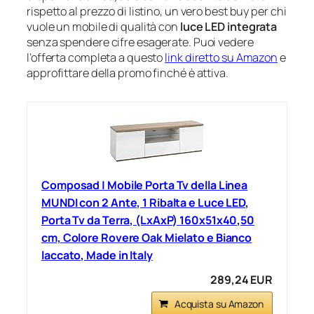
rispetto al prezzo di listino, un vero best buy per chi
vuole un mobile di qualità con
luce LED integrata
senza spendere cifre esagerate. Puoi vedere
l’offerta completa a questo
link diretto su Amazon
e
approfittare della promo finché è attiva.
Composad | Mobile Porta Tv della Linea
MUNDI con 2 Ante, 1 Ribalta e Luce LED,
Porta Tv da Terra, (LxAxP) 160x51x40,50
cm, Colore Rovere Oak Mielato e Bianco
laccato, Made in Italy
289,24 EUR
Acquista su Amazon