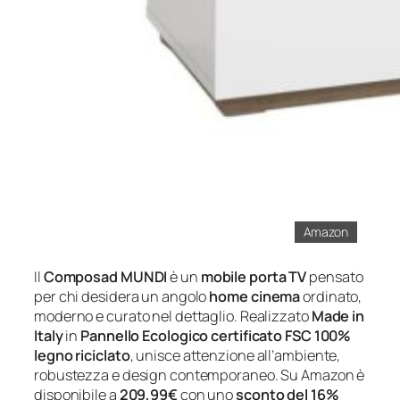
Amazon
Il
Composad MUNDI
è un
mobile porta TV
pensato
per chi desidera un angolo
home cinema
ordinato,
moderno e curato nel dettaglio. Realizzato
Made in
Italy
in
Pannello Ecologico certificato FSC 100%
legno riciclato
, unisce attenzione all’ambiente,
robustezza e design contemporaneo. Su Amazon è
disponibile a
209,99€
con uno
sconto del 16%