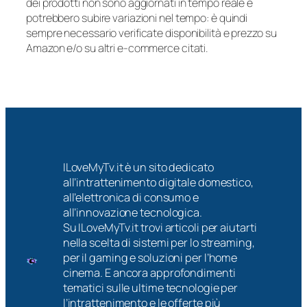
dei prodotti non sono aggiornati in tempo reale e
potrebbero subire variazioni nel tempo: è quindi
sempre necessario verificate disponibilità e prezzo su
Amazon e/o su altri e-commerce citati.
ILoveMyTv.it è un sito dedicato
all’intrattenimento digitale domestico,
all’elettronica di consumo e
all’innovazione tecnologica.
Su ILoveMyTv.it trovi articoli per aiutarti
nella scelta di sistemi per lo streaming,
per il gaming e soluzioni per l’home
cinema. E ancora approfondimenti
tematici sulle ultime tecnologie per
l’intrattenimento e le offerte più