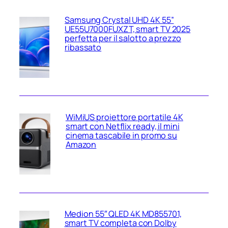
Samsung Crystal UHD 4K 55”
UE55U7000FUXZT, smart TV 2025
perfetta per il salotto a prezzo
ribassato
WiMiUS proiettore portatile 4K
smart con Netflix ready, il mini
cinema tascabile in promo su
Amazon
Medion 55″ QLED 4K MD855701,
smart TV completa con Dolby