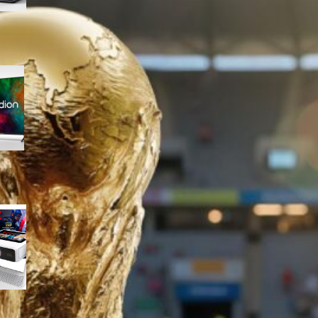
Medion 55″ QLED 4K
MD855701, smart TV completa
con Dolby Vision e app
integrate in offerta su Amazon
Mini proiettore smart 4K con
WiFi 6 e touchscreen, il
compatto perfetto per il
cinema in ogni stanza