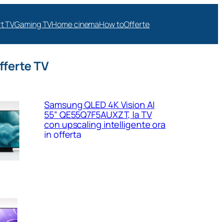
t TV
Gaming TV
Home cinema
How to
Offerte
fferte TV
Samsung QLED 4K Vision AI
55” QE55Q7F5AUXZT, la TV
con upscaling intelligente ora
in offerta
Samsung Crystal UHD 4K 55”
UE55U8090FUXZT, smart TV
sottile e luminosa in forte