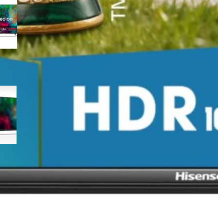
Vision e Dolby Atmos: smart TV
4K da salotto al miglior prezzo
su Amazon
MEDION 24″ HD Smart TV
compatta con VIDAA e Prime
Video: la seconda TV perfetta
in sconto su Amazon