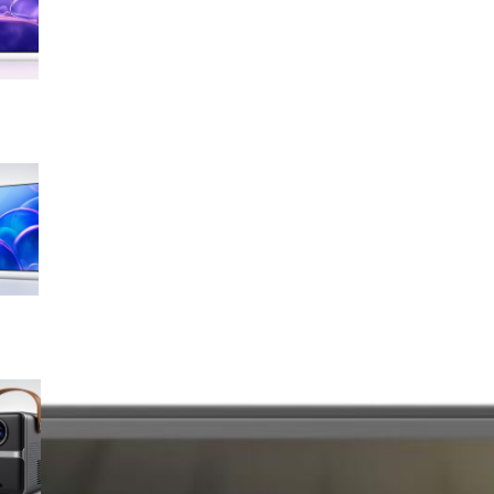
sconto su Amazon
Samsung Crystal UHD 4K 55”
UE55U7000FUXZT, smart TV
2025 perfetta per il salotto a
prezzo ribassato
WiMiUS proiettore portatile 4K
smart con Netflix ready, il mini
cinema tascabile in promo su
Amazon