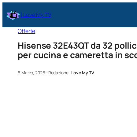
I Love My TV
Offerte
Hisense 32E43QT da 32 pollic
per cucina e cameretta in s
–
6 Marzo, 2026
Redazione
I Love My TV