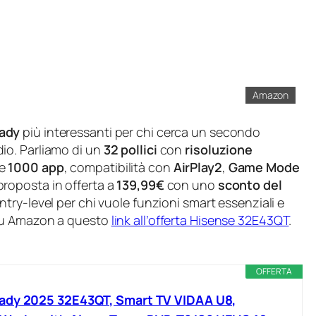
Amazon
ady
più interessanti per chi cerca un secondo
io. Parliamo di un
32 pollici
con
risoluzione
re
1000 app
, compatibilità con
AirPlay2
,
Game Mode
proposta in offerta a
139,99€
con uno
sconto del
ntry-level per chi vuole funzioni smart essenziali e
 su Amazon a questo
link all’offerta Hisense 32E43QT
.
OFFERTA
ady 2025 32E43QT, Smart TV VIDAA U8,