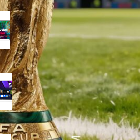
MEDION 50″ Ultra HD Smart TV
con Dolby Vision e Atmos: la 4K
equilibrata per il salotto in
sconto su Amazon
MEDION QLED 55″ Ultra HD con
Dolby Vision HDR: il QLED
smart a prezzo aggressivo su
Amazon
MEDION 55″ Ultra HD con Dolby