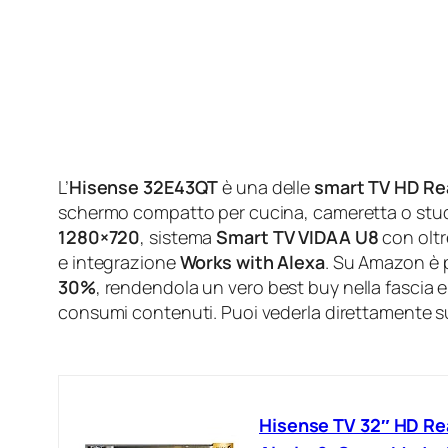
L’
Hisense 32E43QT
è una delle
smart TV HD Re
schermo compatto per cucina, cameretta o stud
1280×720
, sistema
Smart TV VIDAA U8
con olt
e integrazione
Works with Alexa
. Su Amazon è 
30%
, rendendola un vero best buy nella fascia e
consumi contenuti. Puoi vederla direttamente
Hisense TV 32″ HD Re