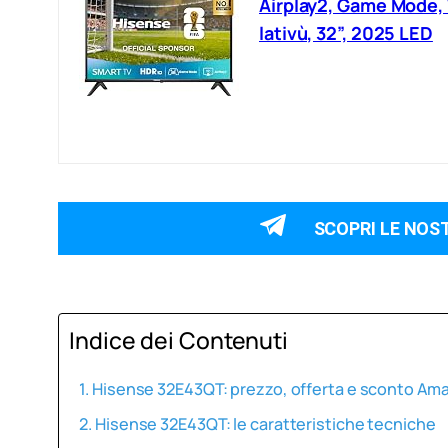
Airplay2, Game Mode,
lativù, 32”, 2025 LED
SCOPRI LE NOS
Indice dei Contenuti
Hisense 32E43QT: prezzo, offerta e sconto Am
Hisense 32E43QT: le caratteristiche tecniche