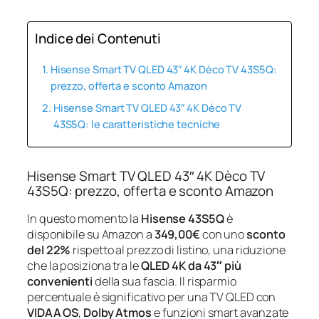
Indice dei Contenuti
Hisense Smart TV QLED 43″ 4K Dèco TV 43S5Q:
prezzo, offerta e sconto Amazon
Hisense Smart TV QLED 43″ 4K Dèco TV
43S5Q: le caratteristiche tecniche
Hisense Smart TV QLED 43″ 4K Dèco TV
43S5Q: prezzo, offerta e sconto Amazon
In questo momento la
Hisense 43S5Q
è
disponibile su Amazon a
349,00€
con uno
sconto
del 22%
rispetto al prezzo di listino, una riduzione
che la posiziona tra le
QLED 4K da 43″ più
convenienti
della sua fascia. Il risparmio
percentuale è significativo per una TV QLED con
VIDAA OS
,
Dolby Atmos
e funzioni smart avanzate