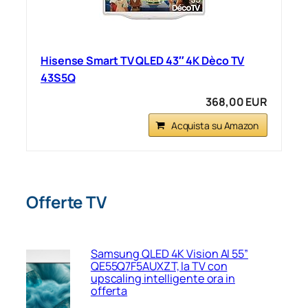
Hisense Smart TV QLED 43″ 4K Dèco TV
43S5Q
368,00 EUR
Acquista su Amazon
Offerte TV
Samsung QLED 4K Vision AI 55”
QE55Q7F5AUXZT, la TV con
upscaling intelligente ora in
offerta