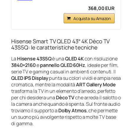
368,00 EUR
Acquista su Amazon
Hisense Smart TV QLED 43″ 4K Dèco TV
43S5Q: le caratteristiche tecniche
La
Hisense 43S5Q
è una
QLED 4K
con risoluzione
3840×2160
e
pannello QLED 60Hz
, ideale per film,
serie TV e gaming casual in ambienti contenuti. Il
QLED IPS Display
punta su colori vividi e ampia resa
cromatica, mentre la modalità
ART Gallery Mode
trasforma la TV in un elemento d’arredo, perfetto
per chi desidera una
Dèco TV
che arreda il salotto o
la camera anche quando è spenta. Sul fronte audio
troviamo il supporto a
Dolby Atmos
, che permette
un suono più avvolgente rispetto a molte TV base
di gamma.