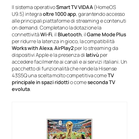
Il sistema operativo
Smart TV VIDAA
(HomeOS
U9.5) integra
oltre 1000 app
, garantendo accesso
alle principali piattaforme di streaming e contenuti
on demand. Completano la dotazione la
connettività
Wi‑Fi
, il
Bluetooth
, il
Game Mode Plus
per ridurre la latenza in gioco, la compatibilità
Works with Alexa
,
AirPlay2
per lo streaming da
dispositivi Apple e la presenza di
lativù
per
accedere facilmente ai canali e ai servizi italiani. Un
pacchetto di funzionalità che rende la Hisense
43S5Q una scelta molto competitiva come
TV
principale in spazi ridotti
o come
seconda TV
evoluta
.