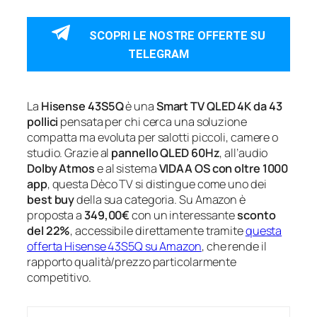
SCOPRI LE NOSTRE OFFERTE SU
TELEGRAM
La
Hisense 43S5Q
è una
Smart TV QLED 4K da 43
pollici
pensata per chi cerca una soluzione
compatta ma evoluta per salotti piccoli, camere o
studio. Grazie al
pannello QLED 60Hz
, all’audio
Dolby Atmos
e al sistema
VIDAA OS con oltre 1000
app
, questa Dèco TV si distingue come uno dei
best buy
della sua categoria. Su Amazon è
proposta a
349,00€
con un interessante
sconto
del 22%
, accessibile direttamente tramite
questa
offerta Hisense 43S5Q su Amazon
, che rende il
rapporto qualità/prezzo particolarmente
competitivo.