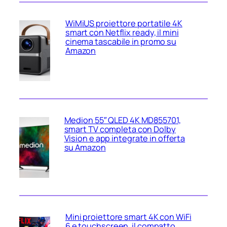
WiMiUS proiettore portatile 4K
smart con Netflix ready, il mini
cinema tascabile in promo su
Amazon
Medion 55″ QLED 4K MD855701,
smart TV completa con Dolby
Vision e app integrate in offerta
su Amazon
Mini proiettore smart 4K con WiFi
6 e touchscreen, il compatto