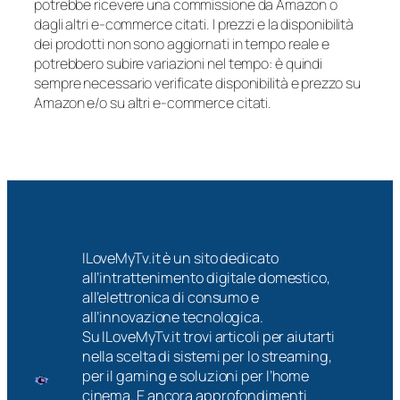
potrebbe ricevere una commissione da Amazon o
dagli altri e-commerce citati. I prezzi e la disponibilità
dei prodotti non sono aggiornati in tempo reale e
potrebbero subire variazioni nel tempo: è quindi
sempre necessario verificate disponibilità e prezzo su
Amazon e/o su altri e-commerce citati.
ILoveMyTv.it è un sito dedicato
all’intrattenimento digitale domestico,
all’elettronica di consumo e
all’innovazione tecnologica.
Su ILoveMyTv.it trovi articoli per aiutarti
nella scelta di sistemi per lo streaming,
per il gaming e soluzioni per l’home
cinema. E ancora approfondimenti