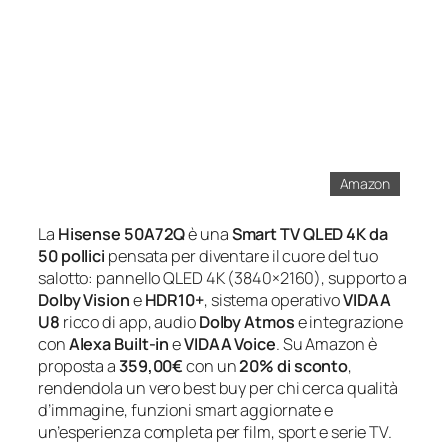
Amazon
La
Hisense 50A72Q
è una
Smart TV QLED 4K da
50 pollici
pensata per diventare il cuore del tuo
salotto: pannello QLED 4K (3840×2160), supporto a
Dolby Vision
e
HDR10+
, sistema operativo
VIDAA
U8
ricco di app, audio
Dolby Atmos
e integrazione
con
Alexa Built-in
e
VIDAA Voice
. Su Amazon è
proposta a
359,00€
con un
20% di sconto
,
rendendola un vero best buy per chi cerca qualità
d’immagine, funzioni smart aggiornate e
un’esperienza completa per film, sport e serie TV.