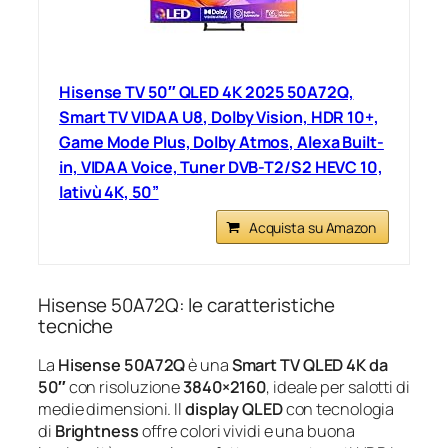
Hisense TV 50″ QLED 4K 2025 50A72Q,
Smart TV VIDAA U8, Dolby Vision, HDR 10+,
Game Mode Plus, Dolby Atmos, Alexa Built-
in, VIDAA Voice, Tuner DVB-T2/S2 HEVC 10,
lativù 4K, 50”
Acquista su Amazon
Hisense 50A72Q: le caratteristiche
tecniche
La
Hisense 50A72Q
è una
Smart TV QLED 4K da
50″
con risoluzione
3840×2160
, ideale per salotti di
medie dimensioni. Il
display QLED
con tecnologia
di
Brightness
offre colori vividi e una buona