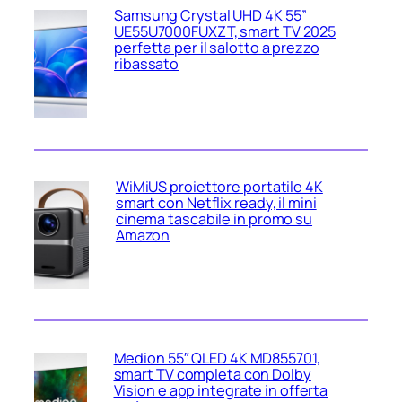
Samsung Crystal UHD 4K 55”
UE55U7000FUXZT, smart TV 2025
perfetta per il salotto a prezzo
ribassato
WiMiUS proiettore portatile 4K
smart con Netflix ready, il mini
cinema tascabile in promo su
Amazon
Medion 55″ QLED 4K MD855701,
smart TV completa con Dolby
Vision e app integrate in offerta