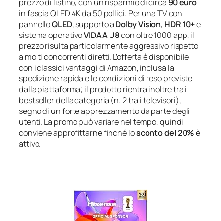
prezzo di listino, con un risparmio di circa
90 euro
in fascia QLED 4K da 50 pollici. Per una TV con
pannello
QLED
, supporto a
Dolby Vision
,
HDR 10+
e
sistema operativo
VIDAA U8
con oltre 1000 app, il
prezzo risulta particolarmente aggressivo rispetto
a molti concorrenti diretti. L’offerta è disponibile
con i classici vantaggi di Amazon, inclusa la
spedizione rapida e le condizioni di reso previste
dalla piattaforma; il prodotto rientra inoltre tra i
bestseller della categoria (n. 2 tra i televisori),
segno di un forte apprezzamento da parte degli
utenti. La promo può variare nel tempo, quindi
conviene approfittarne finché lo
sconto del 20%
è
attivo.