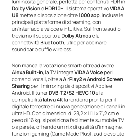
luminosità generale, perfetta per contenuti HDR in
Dolby Vision
e
HDR10+
. Il sistema operativo
VIDAA
U8
mette a disposizione oltre
1000 app
, incluse le
principali piattaforme di streaming, con
un’interfaccia veloce e intuitiva. Sul fronte audio
troviamo il supporto a
Dolby Atmos
e la
connettività
Bluetooth
, utile per abbinare
soundbar o cuffie wireless.
Non manca la vocazione smart: oltre ad avere
Alexa Built-in
, la TV integra
VIDAA Voice
per i
comandi vocali, oltre a
AirPlay2
e
Android Screen
Sharing
per il mirroring da dispositivi Apple e
Android. Il tuner
DVB-T2/S2 HEVC 10
e la
compatibilità
lativù 4K
la rendono pronta per il
digitale terrestre di nuova generazione e i canali in
ultra HD. Con dimensioni di 28,2 x 111,1 x 71,2 cm e
peso di 16 kg, si posiziona facilmente su mobile TV
o a parete, offrendo un mix di qualità d’immagine,
funzioni gaming (Game Mode Plus), audio evoluto