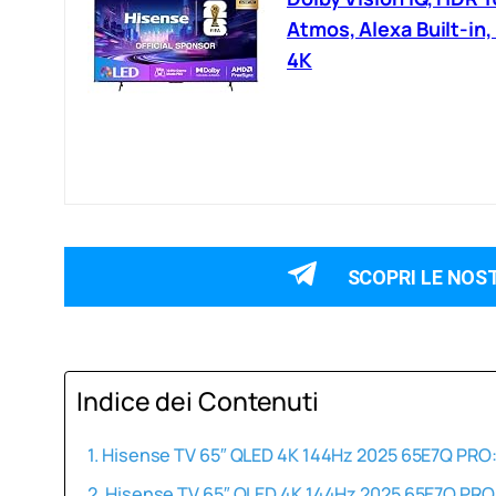
Atmos, Alexa Built-in
4K
SCOPRI LE NOS
Indice dei Contenuti
Hisense TV 65″ QLED 4K 144Hz 2025 65E7Q PRO:
Hisense TV 65″ QLED 4K 144Hz 2025 65E7Q PRO: 