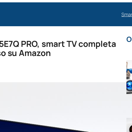
Smar
O
65E7Q PRO, smart TV completa
asso su Amazon