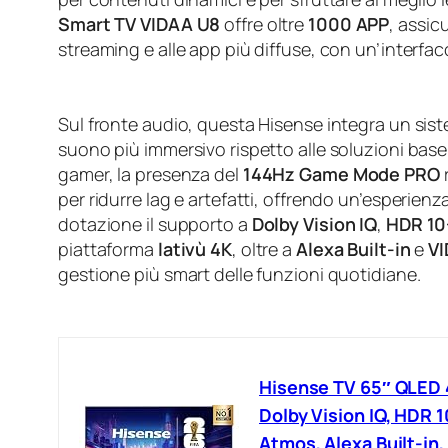
Smart TV VIDAA U8
offre oltre
1000 APP
, assic
streaming e alle app più diffuse, con un’interfa
Sul fronte audio, questa Hisense integra un si
suono più immersivo rispetto alle soluzioni base, 
gamer, la presenza del
144Hz Game Mode PRO
per ridurre lag e artefatti, offrendo un’esperienz
dotazione il supporto a
Dolby Vision IQ
,
HDR 10
piattaforma
lativù 4K
, oltre a
Alexa Built-in
e
VI
gestione più smart delle funzioni quotidiane.
Hisense TV 65″ QLED 
Dolby Vision IQ, HDR 
Atmos, Alexa Built-in