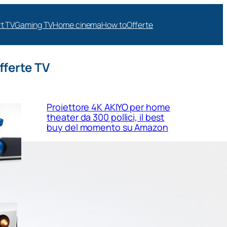
t TV
Gaming TV
Home cinema
How to
Offerte
fferte TV
Proiettore 4K AKIYO per home
theater da 300 pollici, il best
buy del momento su Amazon
Valerion GameStreamer Plus 2,
proiettore 4K pensato per
gaming e cinema in salotto in