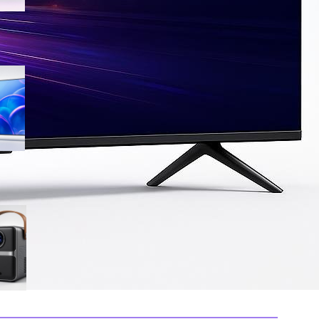
Samsung Crystal UHD 4K 55”
UE55U7000FUXZT, smart TV
2025 perfetta per il salotto a
prezzo ribassato
WiMiUS proiettore portatile 4K
smart con Netflix ready, il mini
cinema tascabile in promo su
Amazon