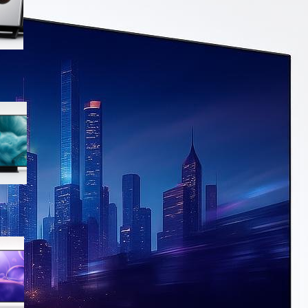
offerta su Amazon
Samsung QLED 4K Vision AI
55” QE55Q7F5AUXZT, la TV
con upscaling intelligente ora
in offerta
Samsung Crystal UHD 4K 55”
UE55U8090FUXZT, smart TV
sottile e luminosa in forte
sconto su Amazon