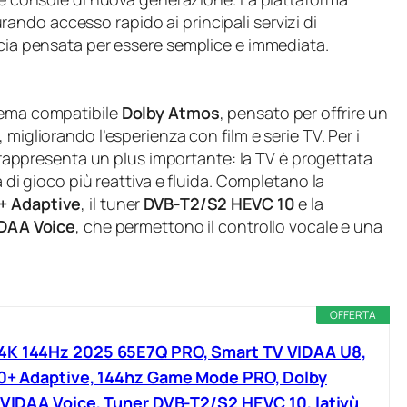
urando accesso rapido ai principali servizi di
ccia pensata per essere semplice e immediata.
stema compatibile
Dolby Atmos
, pensato per offrire un
migliorando l’esperienza con film e serie TV. Per i
rappresenta un plus importante: la TV è progettata
a di gioco più reattiva e fluida. Completano la
+ Adaptive
, il tuner
DVB-T2/S2 HEVC 10
e la
DAA Voice
, che permettono il controllo vocale e una
OFFERTA
4K 144Hz 2025 65E7Q PRO, Smart TV VIDAA U8,
10+ Adaptive, 144hz Game Mode PRO, Dolby
, VIDAA Voice, Tuner DVB-T2/S2 HEVC 10, lativù