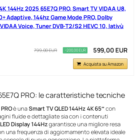
4K 144Hz 2025 65E7Q PRO, Smart TV VIDAA U8,
10+ Adaptive, 144hz Game Mode PRO, Dolby
, VIDAA Voice, Tuner DVB-T2/S2 HEVC 10, lativù
599,00 EUR
799,00 EUR
−200,00 EUR
Acquista su Amazon
5E7Q PRO: le caratteristiche tecniche
Q PRO
è una
Smart TV QLED 144Hz 4K 65″
con
gini fluide e dettagliate sia con i contenuti
LED Display 144Hz
garantisce una migliore resa
 con una frequenza di aggiornamento elevata ideale
 le console di nuova generazione. La piattaforma