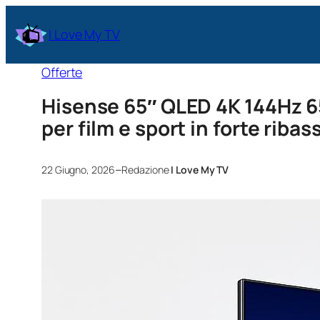
I Love My TV
Offerte
Hisense 65″ QLED 4K 144Hz 
per film e sport in forte rib
–
22 Giugno, 2026
Redazione
I Love My TV