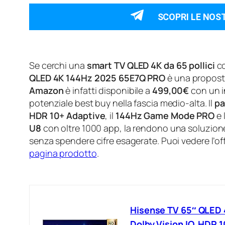
SCOPRI LE NOS
Se cerchi una
smart TV QLED 4K da 65 pollici
co
QLED 4K 144Hz 2025 65E7Q PRO
è una propost
Amazon
è infatti disponibile a
499,00€
con un 
potenziale best buy nella fascia medio-alta. Il
pa
HDR 10+ Adaptive
, il
144Hz Game Mode PRO
e 
U8
con oltre 1000 app, la rendono una soluzione
senza spendere cifre esagerate. Puoi vedere l’o
pagina prodotto
.
Hisense TV 65″ QLED 
Dolby Vision IQ, HDR 