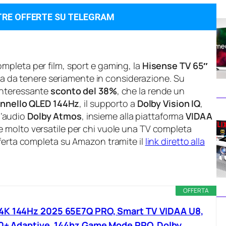
TRE OFFERTE SU TELEGRAM
mpleta per film, sport e gaming, la
Hisense TV 65″
a da tenere seriamente in considerazione. Su
interessante
sconto del 38%
, che la rende un
nnello QLED 144Hz
, il supporto a
Dolby Vision IQ
,
l’audio
Dolby Atmos
, insieme alla piattaforma
VIDAA
 molto versatile per chi vuole una TV completa
fferta completa su Amazon tramite il
link diretto alla
OFFERTA
4K 144Hz 2025 65E7Q PRO, Smart TV VIDAA U8,
10+ Adaptive, 144hz Game Mode PRO, Dolby