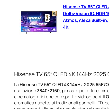
Hisense TV 65″ QLED 
Dolby Vision IQ, HDR 
Atmos, Alexa Built-in
4K
Hisense TV 65″ QLED 4K 144Hz 2025 6
La
Hisense TV 65″ QLED 4K 144Hz 2025 65E7
risoluzione
3840×2160
, pensata per offrire imma
cinematografici che con sport e videogiochi. Il
Q
cromatica rispetto ai tradizionali pannelli LED,
per contenuti dinamici e per sfruttare al meglio