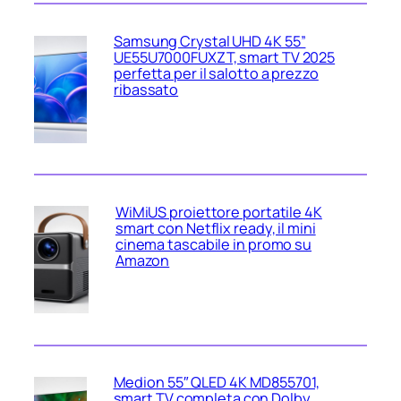
Samsung Crystal UHD 4K 55”
UE55U7000FUXZT, smart TV 2025
perfetta per il salotto a prezzo
ribassato
WiMiUS proiettore portatile 4K
smart con Netflix ready, il mini
cinema tascabile in promo su
Amazon
Medion 55″ QLED 4K MD855701,
smart TV completa con Dolby