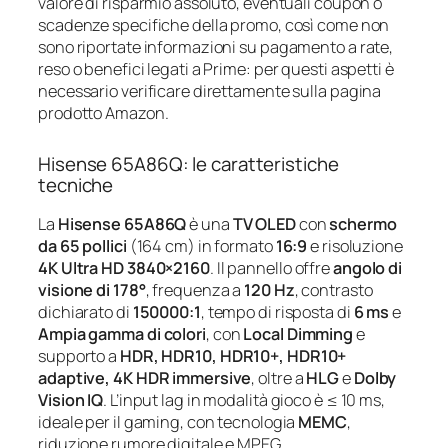
valore di risparmio assoluto, eventuali coupon o
scadenze specifiche della promo, così come non
sono riportate informazioni su pagamento a rate,
reso o benefici legati a Prime: per questi aspetti è
necessario verificare direttamente sulla pagina
prodotto Amazon.
Hisense 65A86Q: le caratteristiche
tecniche
La
Hisense 65A86Q
è una
TV OLED
con
schermo
da 65 pollici
(164 cm) in formato
16:9
e risoluzione
4K Ultra HD 3840×2160
. Il pannello offre
angolo di
visione di 178°
, frequenza a
120 Hz
, contrasto
dichiarato di
150000:1
, tempo di risposta di
6 ms
e
Ampia gamma di colori
, con
Local Dimming
e
supporto a
HDR, HDR10, HDR10+, HDR10+
adaptive, 4K HDR immersive
, oltre a
HLG
e
Dolby
Vision IQ
. L’input lag in modalità gioco è ≤ 10 ms,
ideale per il gaming, con tecnologia
MEMC
,
riduzione rumore digitale e MPEG.