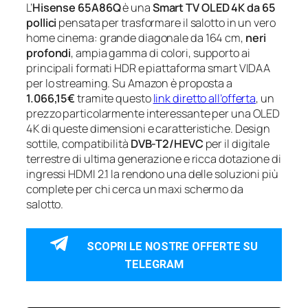
L’
Hisense 65A86Q
è una
Smart TV OLED 4K da 65
pollici
pensata per trasformare il salotto in un vero
home cinema: grande diagonale da 164 cm,
neri
profondi
, ampia gamma di colori, supporto ai
principali formati HDR e piattaforma smart VIDAA
per lo streaming. Su Amazon è proposta a
1.066,15€
tramite questo
link diretto all’offerta
, un
prezzo particolarmente interessante per una OLED
4K di queste dimensioni e caratteristiche. Design
sottile, compatibilità
DVB-T2/HEVC
per il digitale
terrestre di ultima generazione e ricca dotazione di
ingressi HDMI 2.1 la rendono una delle soluzioni più
complete per chi cerca un maxi schermo da
salotto.
SCOPRI LE NOSTRE OFFERTE SU
TELEGRAM