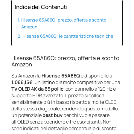
Indice dei Contenuti
Hisense 65A86Q: prezzo, offerta e sconto
Amazon
Hisense 65A86Q: le caratteristiche tecniche
Hisense 65A86Q: prezzo, offerta e sconto
Amazon
Su Amazon la
Hisense 65A86Q
è disponibile a
1.066,15€
, un listino già molto competitivo per una
TV OLED 4K da 65 pollici
con pannello a 120 Hz e
supporto HDR avanzato. Il prezzo si colloca
sensibilmente più in basso rispetto a molte OLED
della stessa diagonale, rendendo questo modello
un potenziale
best buy
per chi vuole passare
all’OLED senza spendere cifre esorbitanti. Non
sono indicati nel dettaglio percentuale di sconto,