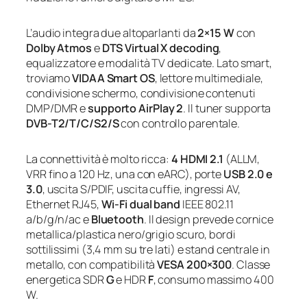
L’audio integra due altoparlanti da
2×15 W
con
Dolby Atmos
e
DTS Virtual X decoding
,
equalizzatore e modalità TV dedicate. Lato smart,
troviamo
VIDAA Smart OS
, lettore multimediale,
condivisione schermo, condivisione contenuti
DMP/DMR e
supporto AirPlay 2
. Il tuner supporta
DVB-T2/T/C/S2/S
con controllo parentale.
La connettività è molto ricca:
4 HDMI 2.1
(ALLM,
VRR fino a 120 Hz, una con eARC), porte
USB 2.0 e
3.0
, uscita S/PDIF, uscita cuffie, ingressi AV,
Ethernet RJ45,
Wi‑Fi dual band
IEEE 802.11
a/b/g/n/ac e
Bluetooth
. Il design prevede cornice
metallica/plastica nero/grigio scuro, bordi
sottilissimi (3,4 mm su tre lati) e stand centrale in
metallo, con compatibilità
VESA 200×300
. Classe
energetica SDR
G
e HDR
F
, consumo massimo 400
W.