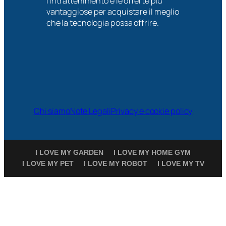
l’intrattenimento e le offerte più
vantaggiose per acquistare il meglio
che la tecnologia possa offrire.
Chi siamo
Note Legali
Privacy e cookie policy
I LOVE MY GARDEN
I LOVE MY HOME GYM
I LOVE MY PET
I LOVE MY ROBOT
I LOVE MY TV