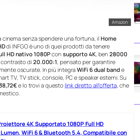
Amazon
ala cinema senza spendere una fortuna, il
Home
HD
di INFGO è uno di quei prodotti da tenere
ull HD nativo 1080P
con
supporto 4K
, ben
28000
 contrasto di
20.000:1
, pensato per garantire
mente oscurate. In più integra
WiFi 6 dual band
e
mart TV, TV stick, console, PC e speaker esterni. Su
38,72€
e lo trovi a questo
link diretto all’offerta
, che
mestico.
oiettore 4K Supportato 1080P Full HD
Lumen, WiFi 6 & Bluetooth 5.4, Compatibile con