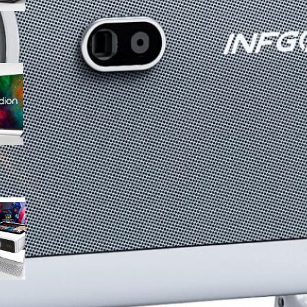
Medion 55″ QLED 4K
MD855701, smart TV completa
con Dolby Vision e app
integrate in offerta su Amazon
Mini proiettore smart 4K con
WiFi 6 e touchscreen, il
compatto perfetto per il
cinema in ogni stanza