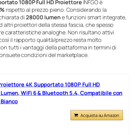
rtato 1080P Full HD Proiettore
INFGO è
2%
rispetto al prezzo pieno. Considerando la
ichiarata di
28000 lumen
e funzioni smart integrate,
altri proiettori della stessa fascia, che spesso
re caratteristiche analoghe. Non risultano attivi
sì il rapporto qualità/prezzo resta molto
n tutti i vantaggi della piattaforma in termini di
consuete condizioni del marketplace.
oiettore 4K Supportato 1080P Full HD
Lumen, WiFi 6 & Bluetooth 5.4, Compatibile con
 Bianco
Acquista su Amazon