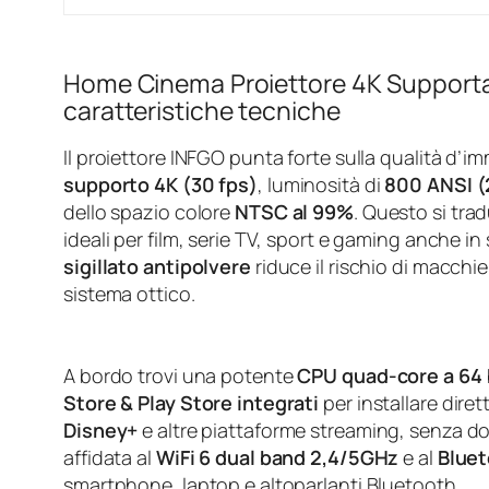
Home Cinema Proiettore 4K Supportato
caratteristiche tecniche
Il proiettore INFGO punta forte sulla qualità d’i
supporto 4K (30 fps)
, luminosità di
800 ANSI 
dello spazio colore
NTSC al 99%
. Questo si trad
ideali per film, serie TV, sport e gaming anche i
sigillato antipolvere
riduce il rischio di macchie
sistema ottico.
A bordo trovi una potente
CPU quad‑core a 64 
Store & Play Store integrati
per installare dir
Disney+
e altre piattaforme streaming, senza dov
affidata al
WiFi 6 dual band 2,4/5GHz
e al
Bluet
smartphone, laptop e altoparlanti Bluetooth.