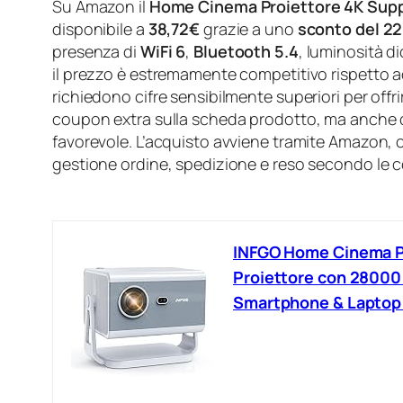
Su Amazon il
Home Cinema Proiettore 4K Suppo
disponibile a
38,72€
grazie a uno
sconto del 2
presenza di
WiFi 6
,
Bluetooth 5.4
, luminosità d
il prezzo è estremamente competitivo rispetto ad 
richiedono cifre sensibilmente superiori per offri
coupon extra sulla scheda prodotto, ma anche co
favorevole. L’acquisto avviene tramite Amazon, co
gestione ordine, spedizione e reso secondo le 
INFGO Home Cinema Pr
Proiettore con 28000 
Smartphone & Laptop