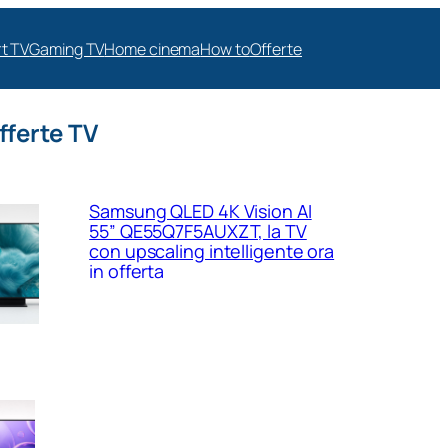
t TV
Gaming TV
Home cinema
How to
Offerte
fferte TV
Samsung QLED 4K Vision AI
55” QE55Q7F5AUXZT, la TV
con upscaling intelligente ora
in offerta
Samsung Crystal UHD 4K 55”
UE55U8090FUXZT, smart TV
sottile e luminosa in forte