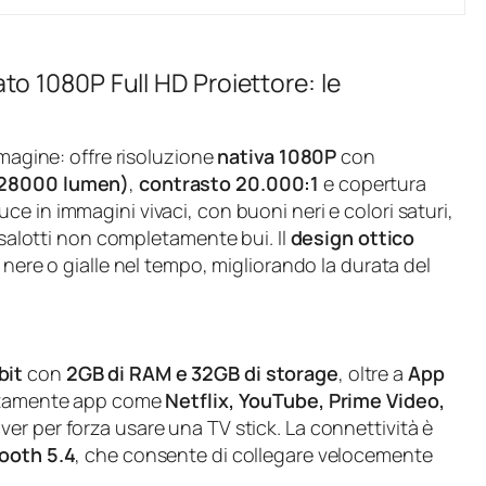
 1080P Full HD Proiettore: le
mmagine: offre risoluzione
nativa 1080P
con
(28000 lumen)
,
contrasto 20.000:1
e copertura
uce in immagini vivaci, con buoni neri e colori saturi,
n salotti non completamente bui. Il
design ottico
 nere o gialle nel tempo, migliorando la durata del
bit
con
2GB di RAM e 32GB di storage
, oltre a
App
ettamente app come
Netflix, YouTube, Prime Video,
er per forza usare una TV stick. La connettività è
ooth 5.4
, che consente di collegare velocemente