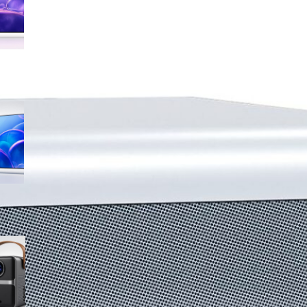
sconto su Amazon
Samsung Crystal UHD 4K 55”
UE55U7000FUXZT, smart TV
2025 perfetta per il salotto a
prezzo ribassato
WiMiUS proiettore portatile 4K
smart con Netflix ready, il mini
cinema tascabile in promo su
Amazon