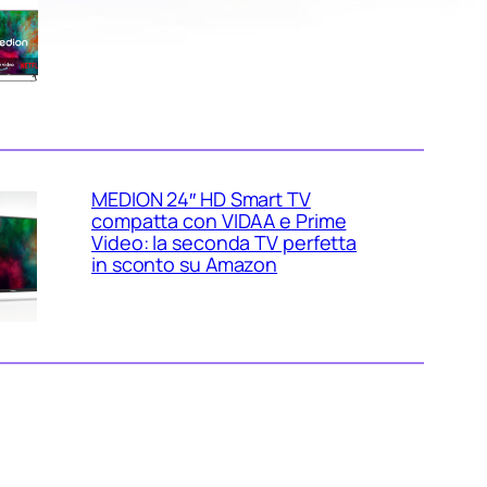
Vision e Dolby Atmos: smart TV
4K da salotto al miglior prezzo
su Amazon
MEDION 24″ HD Smart TV
compatta con VIDAA e Prime
Video: la seconda TV perfetta
in sconto su Amazon