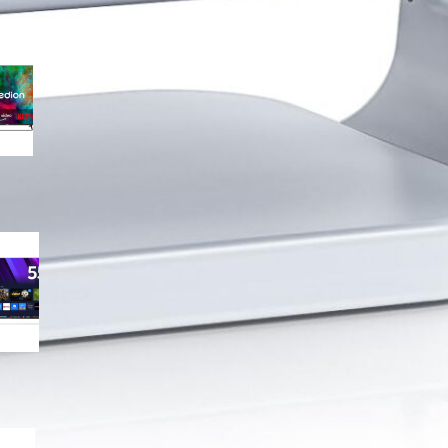
MEDION 50″ Ultra HD Smart TV
con Dolby Vision e Atmos: la 4K
equilibrata per il salotto in
sconto su Amazon
MEDION QLED 55″ Ultra HD con
Dolby Vision HDR: il QLED
smart a prezzo aggressivo su
Amazon
MEDION 55″ Ultra HD con Dolby