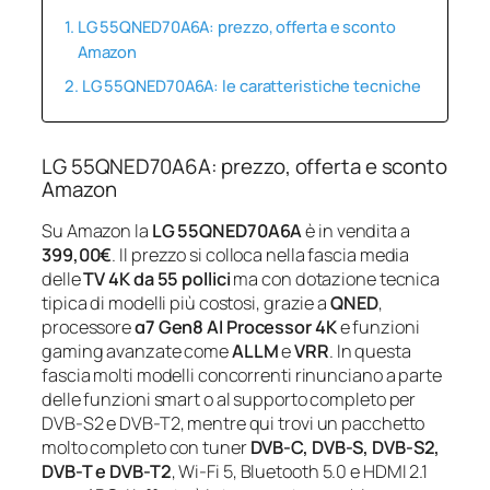
LG 55QNED70A6A: prezzo, offerta e sconto
Amazon
LG 55QNED70A6A: le caratteristiche tecniche
LG 55QNED70A6A: prezzo, offerta e sconto
Amazon
Su Amazon la
LG 55QNED70A6A
è in vendita a
399,00€
. Il prezzo si colloca nella fascia media
delle
TV 4K da 55 pollici
ma con dotazione tecnica
tipica di modelli più costosi, grazie a
QNED
,
processore
α7 Gen8 AI Processor 4K
e funzioni
gaming avanzate come
ALLM
e
VRR
. In questa
fascia molti modelli concorrenti rinunciano a parte
delle funzioni smart o al supporto completo per
DVB-S2 e DVB-T2, mentre qui trovi un pacchetto
molto completo con tuner
DVB-C, DVB-S, DVB-S2,
DVB-T e DVB-T2
, Wi‑Fi 5, Bluetooth 5.0 e HDMI 2.1