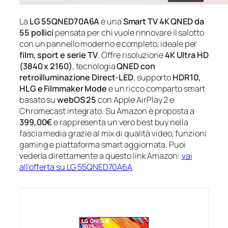
La
LG 55QNED70A6A
è una
Smart TV 4K QNED da
55 pollici
pensata per chi vuole rinnovare il salotto
con un pannello moderno e completo, ideale per
film, sport e serie TV
. Offre risoluzione
4K Ultra HD
(3840 x 2160)
, tecnologia
QNED con
retroilluminazione Direct-LED
, supporto
HDR10,
HLG e Filmmaker Mode
e un ricco comparto smart
basato su
webOS 25
con Apple AirPlay 2 e
Chromecast integrato. Su Amazon è proposta a
399,00€
e rappresenta un vero best buy nella
fascia media grazie al mix di qualità video, funzioni
gaming e piattaforma smart aggiornata. Puoi
vederla direttamente a questo link Amazon:
vai
all’offerta su LG 55QNED70A6A
.