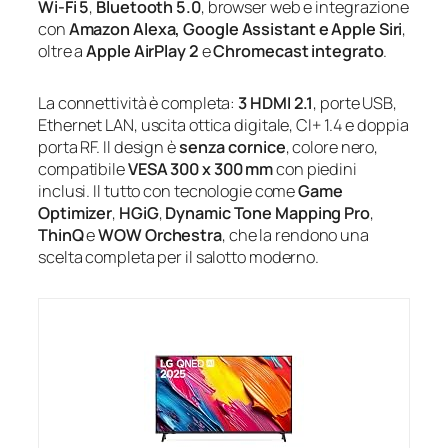
Wi‑Fi 5
,
Bluetooth 5.0
, browser web e integrazione
con
Amazon Alexa, Google Assistant e Apple Siri
,
oltre a
Apple AirPlay 2
e
Chromecast integrato
.
La connettività è completa:
3 HDMI 2.1
, porte USB,
Ethernet LAN, uscita ottica digitale, CI+ 1.4 e doppia
porta RF. Il design è
senza cornice
, colore nero,
compatibile
VESA 300 x 300 mm
con piedini
inclusi. Il tutto con tecnologie come
Game
Optimizer
,
HGiG
,
Dynamic Tone Mapping Pro
,
ThinQ
e
WOW Orchestra
, che la rendono una
scelta completa per il salotto moderno.