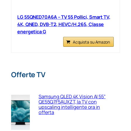
LG 55QNED70A6A – TV 55 Pollici, Smart TV,
4K, QNED, DVB-T2, HEVC/H.265, Classe
energetica G
Acquista su Amazon
Offerte TV
Samsung QLED 4K Vision AI 55”
QE55Q7F5AUXZT, la TV con
upscaling intelligente ora in
offerta