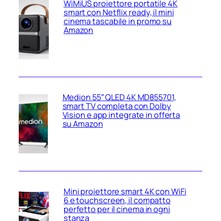
WiMiUS proiettore portatile 4K
smart con Netflix ready, il mini
cinema tascabile in promo su
Amazon
Medion 55″ QLED 4K MD855701,
smart TV completa con Dolby
Vision e app integrate in offerta
su Amazon
Mini proiettore smart 4K con WiFi
6 e touchscreen, il compatto
perfetto per il cinema in ogni
stanza