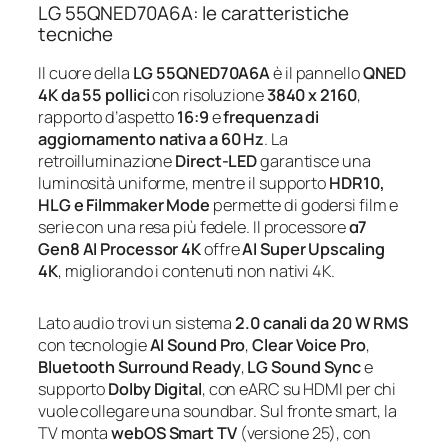
LG 55QNED70A6A: le caratteristiche
tecniche
Il cuore della
LG 55QNED70A6A
è il pannello
QNED
4K da 55 pollici
con risoluzione
3840 x 2160
,
rapporto d’aspetto
16:9
e
frequenza di
aggiornamento nativa a 60 Hz
. La
retroilluminazione
Direct-LED
garantisce una
luminosità uniforme, mentre il supporto
HDR10,
HLG e Filmmaker Mode
permette di godersi film e
serie con una resa più fedele. Il processore
α7
Gen8 AI Processor 4K
offre
AI Super Upscaling
4K
, migliorando i contenuti non nativi 4K.
Lato audio trovi un sistema
2.0 canali da 20 W RMS
con tecnologie
AI Sound Pro
,
Clear Voice Pro
,
Bluetooth Surround Ready
,
LG Sound Sync
e
supporto
Dolby Digital
, con eARC su HDMI per chi
vuole collegare una soundbar. Sul fronte smart, la
TV monta
webOS Smart TV
(versione 25), con