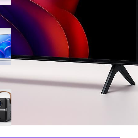
Samsung Crystal UHD 4K 55”
UE55U7000FUXZT, smart TV
2025 perfetta per il salotto a
prezzo ribassato
WiMiUS proiettore portatile 4K
smart con Netflix ready, il mini
cinema tascabile in promo su
Amazon