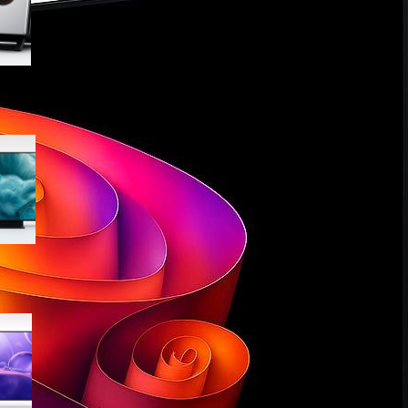
offerta su Amazon
Samsung QLED 4K Vision AI
55” QE55Q7F5AUXZT, la TV
con upscaling intelligente ora
in offerta
Samsung Crystal UHD 4K 55”
UE55U8090FUXZT, smart TV
sottile e luminosa in forte
sconto su Amazon