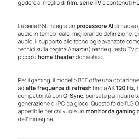
godere al meglio di
film
,
serie TV
e contenuti H
La serie B6E integra un
processore AI
di nuova 
audio in tempo reale, migliorando definizione, ge
audio, il supporto alle tecnologie avanzate com
tecnici sulla pagina Amazon) rende questo TV p
piccolo
home theater
domestico.
Per il gaming, il modello B6E offre una dotazione 
ad
alte frequenze di refresh
fino a
4K 120 Hz
, 
compatibilità con
G‑Sync
, pensate per ridurre 
generazione e i PC da gioco. Questo fa dell’LG 
appetibile per chi vuole un
monitor da gaming 
dell’immagine.