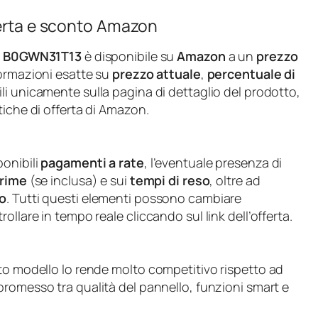
ferta e sconto Amazon
N
B0GWN31T13
è disponibile su
Amazon
a un
prezzo
nformazioni esatte su
prezzo attuale
,
percentuale di
ili unicamente sulla pagina di dettaglio del prodotto,
tiche di offerta di Amazon.
ponibili
pagamenti a rate
, l’eventuale presenza di
Prime
(se inclusa) e sui
tempi di reso
, oltre ad
o
. Tutti questi elementi possono cambiare
llare in tempo reale cliccando sul link dell’offerta.
sto modello lo rende molto competitivo rispetto ad
romesso tra qualità del pannello, funzioni smart e