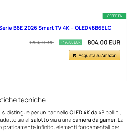
OFFERTA
, Serie B6E 2026 Smart TV 4K – OLED48B6ELC
804,00 EUR
1.299,00 EUR
−495,00 EUR
Acquista su Amazon
istiche tecniche
) si distingue per un pannello
OLED 4K
da 48 pollici,
 adatto sia al
salotto
sia a una
camera da gamer
. La
 praticamente infinito, elementi fondamentali per