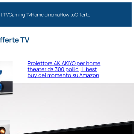
t TV
Gaming TV
Home cinema
How to
Offerte
fferte TV
Proiettore 4K AKIYO per home
theater da 300 pollici, il best
buy del momento su Amazon
Valerion GameStreamer Plus 2,
proiettore 4K pensato per
gaming e cinema in salotto in