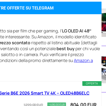
TRE OFFERTE SU TELEGRAM
to sia per film che per gaming, l’
LG OLED AI 48″
e interessante. Su Amazon, il modello identificato
rezzo scontato
rispetto al listino abituale (dettagli
diventando così un potenziale
best buy
per chi vuole
alotto o in camera. Puoi verificare il prezzo
 condizioni della promo direttamente su
Amazon a
OFFERTA
, Serie B6E 2026 Smart TV 4K – OLED48B6ELC
804,00 EUR
1.299,00 EUR
−495,00 EUR