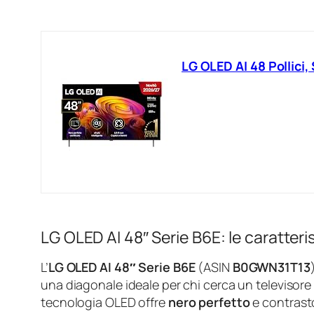
LG OLED AI 48 Pollici
LG OLED AI 48″ Serie B6E: le caratter
L’
LG OLED AI 48″ Serie B6E
(ASIN
B0GWN31T13
una diagonale ideale per chi cerca un televisore
tecnologia OLED offre
nero perfetto
e contrasto