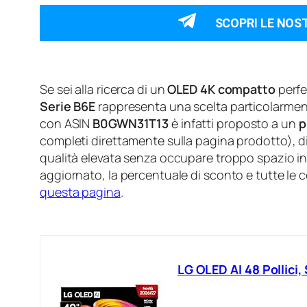
SCOPRI LE NOS
Se sei alla ricerca di un
OLED 4K compatto
perfet
Serie B6E
rappresenta una scelta particolarment
con ASIN
B0GWN31T13
è infatti proposto a un
p
completi direttamente sulla pagina prodotto), 
qualità elevata senza occupare troppo spazio in s
aggiornato, la percentuale di sconto e tutte le
questa pagina
.
LG OLED AI 48 Pollici