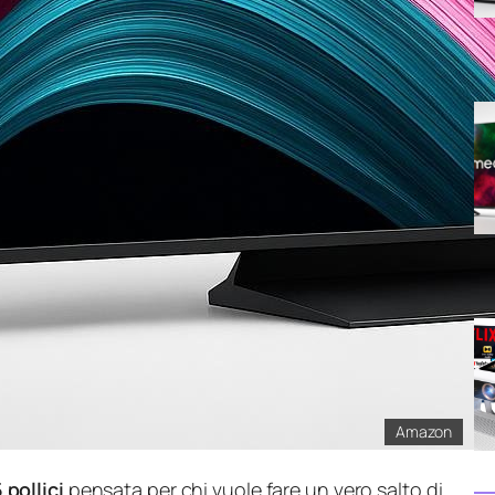
Amazon
pollici
pensata per chi vuole fare un vero salto di