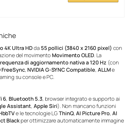
cniche
o 4K Ultra HD
da
55 pollici (3840 x 2160 pixel)
con
lazione del movimento
Movimento OLED
. La
frequenza di aggiornamento nativa a 120 Hz
(con
 FreeSync
,
NVIDIA G-SYNC Compatible
,
ALLM
e
gaming su console e PC.
i 6
,
Bluetooth 5.3
, browser integrato e supporto ai
le Assistant
,
Apple Siri
). Non mancano funzioni
HbbTV
e le tecnologie LG
ThinQ
,
AI Picture Pro
,
AI
ct Black
per ottimizzare automaticamente immagine