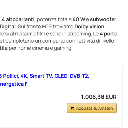
n
4 altoparlanti
, potenza totale
40 W
e
subwoofer
Digital
. Sul fronte HDR troviamo
Dolby Vision
,
dersi al massimo film e serie in streaming. Le
4 porte
rnet completano un comparto connettività di livello,
tile
per home cinema e gaming.
Pollici, 4K, Smart TV, OLED, DVB-T2,
nergetica F
1.006,38 EUR
Acquista su Amazon