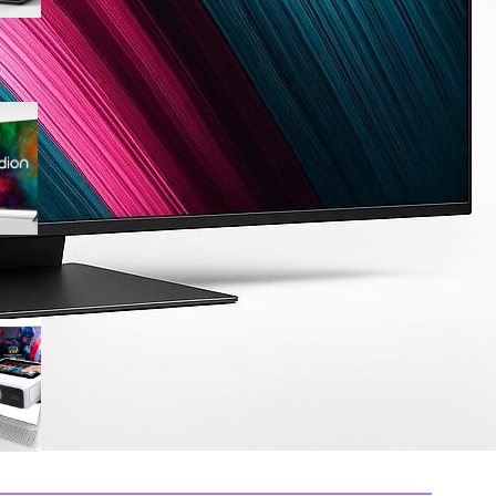
Medion 55″ QLED 4K
MD855701, smart TV completa
con Dolby Vision e app
integrate in offerta su Amazon
Mini proiettore smart 4K con
WiFi 6 e touchscreen, il
compatto perfetto per il
cinema in ogni stanza