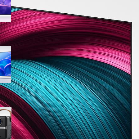
sconto su Amazon
Samsung Crystal UHD 4K 55”
UE55U7000FUXZT, smart TV
2025 perfetta per il salotto a
prezzo ribassato
WiMiUS proiettore portatile 4K
smart con Netflix ready, il mini
cinema tascabile in promo su
Amazon