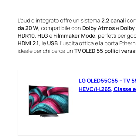
L’audio integrato offre un sistema
2.2 canali
co
da 20 W
, compatibile con
Dolby Atmos
e
Dolby 
HDR10
,
HLG
e
Filmmaker Mode
, perfetti per go
HDMI 2.1
, le
USB
, l’uscita ottica e la porta Ethe
ideale per chi cerca un
TV OLED 55 pollici versa
LG OLED55C55 – TV 55 
HEVC/H.265, Classe e