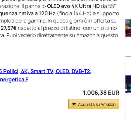
erazione. Il pannello
OLED evo 4K Ultra HD
da 55″
quenza nativa a 120 Hz
(fino a 144 Hz) e supporto
leti della gamma. In questi giorni è in offerta su
927,57€
rispetto al prezzo di listino, con un ottimo
lta. Puoi vederlo direttamente su Amazon a questo
Pollici, 4K, Smart TV, OLED, DVB-T2,
nergetica F
1.006,38 EUR
Acquista su Amazon