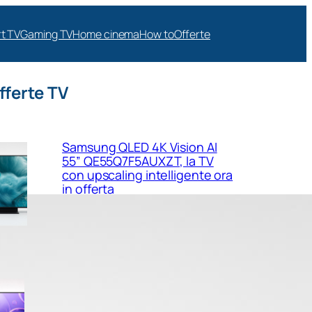
t TV
Gaming TV
Home cinema
How to
Offerte
fferte TV
Samsung QLED 4K Vision AI
55” QE55Q7F5AUXZT, la TV
con upscaling intelligente ora
in offerta
Samsung Crystal UHD 4K 55”
UE55U8090FUXZT, smart TV
sottile e luminosa in forte