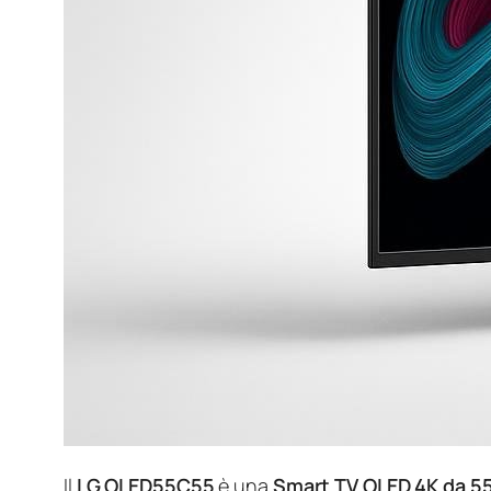
Il
LG OLED55C55
è una
Smart TV OLED 4K da 55 