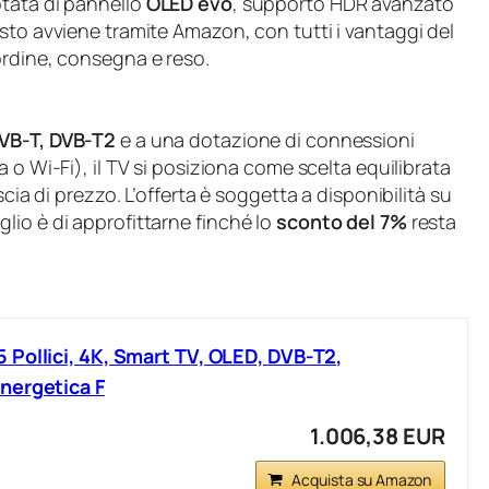
otata di pannello
OLED evo
, supporto HDR avanzato
sto avviene tramite Amazon, con tutti i vantaggi del
ordine, consegna e reso.
VB-T, DVB-T2
e a una dotazione di connessioni
a o Wi‑Fi), il TV si posiziona come scelta equilibrata
scia di prezzo. L’offerta è soggetta a disponibilità su
lio è di approfittarne finché lo
sconto del 7%
resta
Pollici, 4K, Smart TV, OLED, DVB-T2,
nergetica F
1.006,38 EUR
Acquista su Amazon