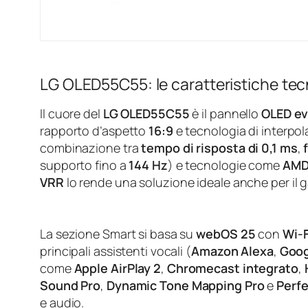
LG OLED55C55: le caratteristiche te
Il cuore del
LG OLED55C55
è il pannello
OLED ev
rapporto d’aspetto
16:9
e tecnologia di interpo
combinazione tra
tempo di risposta di 0,1 ms
,
supporto fino a
144 Hz
) e tecnologie come
AMD
VRR
lo rende una soluzione ideale anche per il 
La sezione Smart si basa su
webOS 25
con
Wi‑F
principali assistenti vocali (
Amazon Alexa
,
Goog
come
Apple AirPlay 2
,
Chromecast integrato
,
Sound Pro
,
Dynamic Tone Mapping Pro
e
Perfe
e audio.