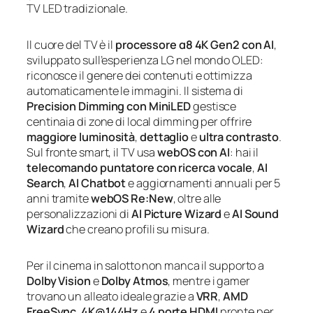
TV LED tradizionale.
Il cuore del TV è il
processore α8 4K Gen2 con AI
,
sviluppato sull’esperienza LG nel mondo OLED:
riconosce il genere dei contenuti e ottimizza
automaticamente le immagini. Il sistema di
Precision Dimming con MiniLED
gestisce
centinaia di zone di local dimming per offrire
maggiore luminosità
,
dettaglio
e
ultra contrasto
.
Sul fronte smart, il TV usa
webOS con AI
: hai il
telecomando puntatore con ricerca vocale
,
AI
Search
,
AI Chatbot
e aggiornamenti annuali per 5
anni tramite
webOS Re:New
, oltre alle
personalizzazioni di
AI Picture Wizard
e
AI Sound
Wizard
che creano profili su misura.
Per il cinema in salotto non manca il supporto a
Dolby Vision
e
Dolby Atmos
, mentre i gamer
trovano un alleato ideale grazie a
VRR
,
AMD
FreeSync
,
4K@144Hz
e
4 porte HDMI
pronte per