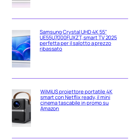
Samsung Crystal UHD 4K 55”
UE55U7000FUXZT, smart TV 2025
perfetta per il salotto a prezzo
ribassato
WiMiUS proiettore portatile 4K
smart con Netflix ready, il mini
cinema tascabile in promo su
Amazon