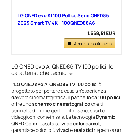
LG QNED evo AI 100 Pollici, Serie QNED86
2025 Smart TV 4K – 100QNED86A6
1.568,51 EUR
Acquista su Amazon
LG QNED evo AI QNED86 TV 100 pollici: le
caratteristiche tecniche
L’
LG QNED evo AI QNED86 TV 100 pollici
è
progettato per portare a casa un’esperienza
davvero cinematografica: il
pannello da 100 pollici
offre uno
schermo cinematografico
che ti
permette di immergerti in film, serie, sport e
videogiochi come in sala. La tecnologia
Dynamic
QNED Color
, basata su
wide color gamut
,
garantisce colori più
vivaci
e
realistici
rispetto a un