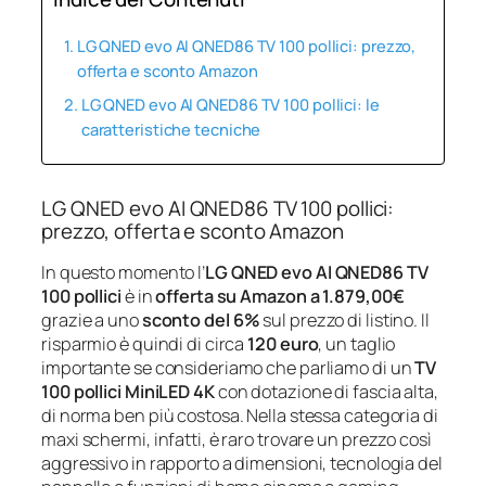
LG QNED evo AI QNED86 TV 100 pollici: prezzo,
offerta e sconto Amazon
LG QNED evo AI QNED86 TV 100 pollici: le
caratteristiche tecniche
LG QNED evo AI QNED86 TV 100 pollici:
prezzo, offerta e sconto Amazon
In questo momento l’
LG QNED evo AI QNED86 TV
100 pollici
è in
offerta su Amazon a 1.879,00€
grazie a uno
sconto del 6%
sul prezzo di listino. Il
risparmio è quindi di circa
120 euro
, un taglio
importante se consideriamo che parliamo di un
TV
100 pollici MiniLED 4K
con dotazione di fascia alta,
di norma ben più costosa. Nella stessa categoria di
maxi schermi, infatti, è raro trovare un prezzo così
aggressivo in rapporto a dimensioni, tecnologia del