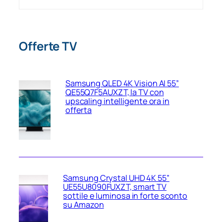
Offerte TV
Samsung QLED 4K Vision AI 55”
QE55Q7F5AUXZT, la TV con
upscaling intelligente ora in
offerta
Samsung Crystal UHD 4K 55”
UE55U8090FUXZT, smart TV
sottile e luminosa in forte sconto
su Amazon