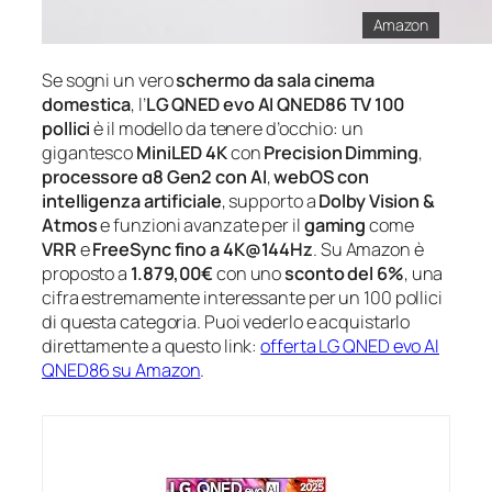
Amazon
Se sogni un vero
schermo da sala cinema
domestica
, l’
LG QNED evo AI QNED86 TV 100
pollici
è il modello da tenere d’occhio: un
gigantesco
MiniLED 4K
con
Precision Dimming
,
processore α8 Gen2 con AI
,
webOS con
intelligenza artificiale
, supporto a
Dolby Vision &
Atmos
e funzioni avanzate per il
gaming
come
VRR
e
FreeSync fino a 4K@144Hz
. Su Amazon è
proposto a
1.879,00€
con uno
sconto del 6%
, una
cifra estremamente interessante per un 100 pollici
di questa categoria. Puoi vederlo e acquistarlo
direttamente a questo link:
offerta LG QNED evo AI
QNED86 su Amazon
.