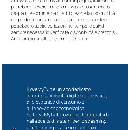
attraverso uno dei link presenti in pagina, Italiaonline
potrebbe ricevere una commissione da Amazon o
dagli altri e-commerce citati. I prezzi e la disponibilità
dei prodotti non sono aggiornati in tempo reale e
potrebbero subire variazioni nel tempo: è quindi
sempre necessario verificate disponibilità e prezzo su
Amazon e/o su altri e-commerce citati.
ILoveMyTv.it è un sito dedicato
all’intrattenimento digitale domestico,
all’elettronica di consumo e
all’innovazione tecnologica.
Su ILoveMyTv.it trovi articoli per aiutarti
nella scelta di sistemi per lo streaming,
per il gaming e soluzioni per l’home