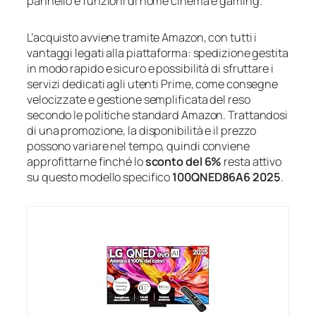
pannello e funzioni di home cinema e gaming.
L’acquisto avviene tramite Amazon, con tutti i
vantaggi legati alla piattaforma: spedizione gestita
in modo rapido e sicuro e possibilità di sfruttare i
servizi dedicati agli utenti Prime, come consegne
velocizzate e gestione semplificata del reso
secondo le politiche standard Amazon. Trattandosi
di una promozione, la disponibilità e il prezzo
possono variare nel tempo, quindi conviene
approfittarne finché lo
sconto del 6%
resta attivo
su questo modello specifico
100QNED86A6 2025
.