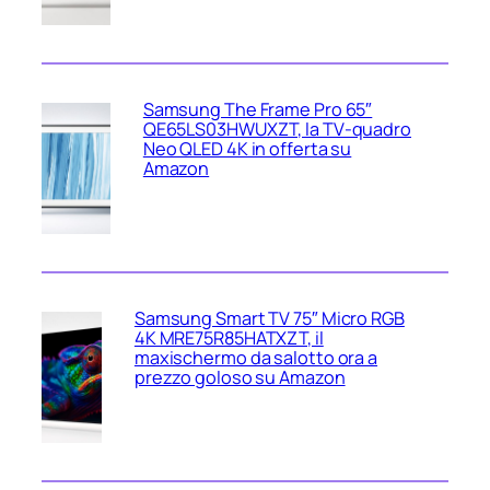
Samsung The Frame Pro 65″
QE65LS03HWUXZT, la TV‑quadro
Neo QLED 4K in offerta su
Amazon
Samsung Smart TV 75″ Micro RGB
4K MRE75R85HATXZT, il
maxischermo da salotto ora a
prezzo goloso su Amazon