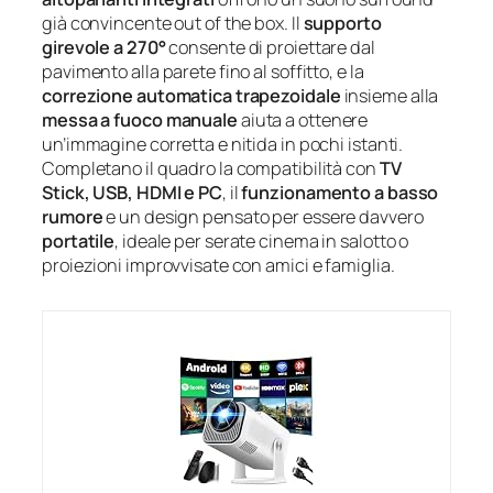
già convincente out of the box. Il
supporto
girevole a 270°
consente di proiettare dal
pavimento alla parete fino al soffitto, e la
correzione automatica trapezoidale
insieme alla
messa a fuoco manuale
aiuta a ottenere
un’immagine corretta e nitida in pochi istanti.
Completano il quadro la compatibilità con
TV
Stick, USB, HDMI e PC
, il
funzionamento a basso
rumore
e un design pensato per essere davvero
portatile
, ideale per serate cinema in salotto o
proiezioni improvvisate con amici e famiglia.