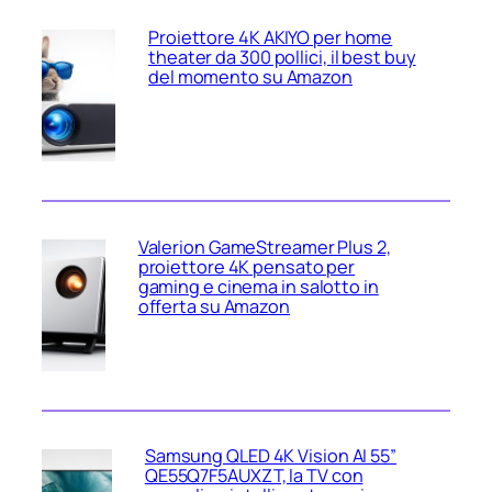
Proiettore 4K AKIYO per home
theater da 300 pollici, il best buy
del momento su Amazon
Valerion GameStreamer Plus 2,
proiettore 4K pensato per
gaming e cinema in salotto in
offerta su Amazon
Samsung QLED 4K Vision AI 55”
QE55Q7F5AUXZT, la TV con