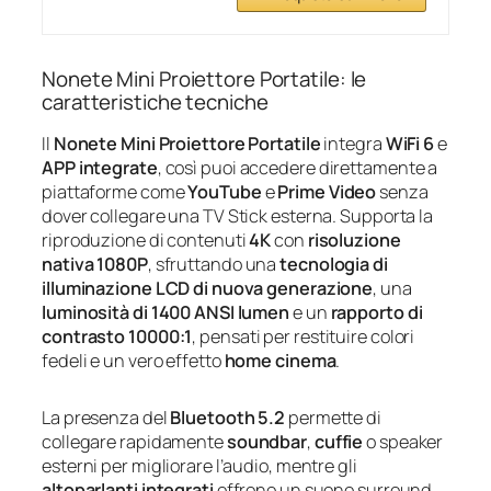
Nonete Mini Proiettore Portatile: le
caratteristiche tecniche
Il
Nonete Mini Proiettore Portatile
integra
WiFi 6
e
APP integrate
, così puoi accedere direttamente a
piattaforme come
YouTube
e
Prime Video
senza
dover collegare una TV Stick esterna. Supporta la
riproduzione di contenuti
4K
con
risoluzione
nativa 1080P
, sfruttando una
tecnologia di
illuminazione LCD di nuova generazione
, una
luminosità di 1400 ANSI lumen
e un
rapporto di
contrasto 10000:1
, pensati per restituire colori
fedeli e un vero effetto
home cinema
.
La presenza del
Bluetooth 5.2
permette di
collegare rapidamente
soundbar
,
cuffie
o speaker
esterni per migliorare l’audio, mentre gli
altoparlanti integrati
offrono un suono surround