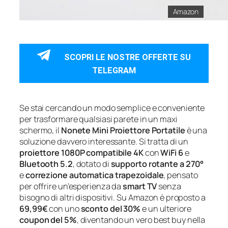
Amazon
SCOPRI LE NOSTRE OFFERTE SU
TELEGRAM
Se stai cercando un modo semplice e conveniente
per trasformare qualsiasi parete in un maxi
schermo, il
Nonete Mini Proiettore Portatile
è una
soluzione davvero interessante. Si tratta di un
proiettore 1080P compatibile 4K
con
WiFi 6
e
Bluetooth 5.2
, dotato di
supporto rotante a 270°
e
correzione automatica trapezoidale
, pensato
per offrire un’esperienza da
smart TV
senza
bisogno di altri dispositivi. Su Amazon è proposto a
69,99€
con uno
sconto del 30%
e un ulteriore
coupon del 5%
, diventando un vero best buy nella