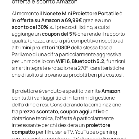
offerta e sconto Amazon
Al momento il
Nonete Mini Proiettore Portatile
è
in
offerta su Amazon a 69,99€
grazie a uno
sconto del 30%
sul prezzo di listino, a cui si
aggiunge un
coupon del 5%
che rende il rapporto
qualità/prezzo ancora più competitivo rispetto ad
altri
mini proiettori 1080P
della stessa fascia.
Parliamo di una cifra particolarmente aggressiva
per un modello con
WiFi 6
,
Bluetooth 5.2
, funzioni
smart integrate e rotazione a 270°, caratteristiche
che di solito si trovano su prodotti ben più costosi.
Il proiettore è venduto e spedito tramite
Amazon
,
con tutti i vantaggi tipici in termini di gestione
dell’ordine e resi. Considerando la combinazione
tra
prezzo scontato
,
coupon aggiuntivo
e
dotazione tecnica, l’offerta è particolarmente
interessante per chi desidera un
proiettore
compatto
per film, serie TV, YouTube o gaming
senza investire nei classici TV di grandi dimensioni.