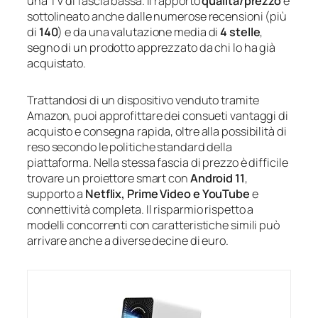
una TV di fascia bassa. Il rapporto
qualità/prezzo
è
sottolineato anche dalle numerose recensioni (più
di
140
) e da una valutazione media di
4 stelle
,
segno di un prodotto apprezzato da chi lo ha già
acquistato.
Trattandosi di un dispositivo venduto tramite
Amazon, puoi approfittare dei consueti vantaggi di
acquisto e consegna rapida, oltre alla possibilità di
reso secondo le politiche standard della
piattaforma. Nella stessa fascia di prezzo è difficile
trovare un proiettore smart con
Android 11
,
supporto a
Netflix, Prime Video e YouTube
e
connettività completa. Il risparmio rispetto a
modelli concorrenti con caratteristiche simili può
arrivare anche a diverse decine di euro.