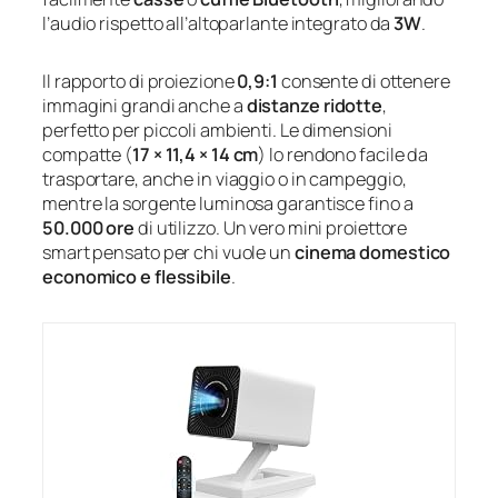
l’audio rispetto all’altoparlante integrato da
3W
.
Il rapporto di proiezione
0,9:1
consente di ottenere
immagini grandi anche a
distanze ridotte
,
perfetto per piccoli ambienti. Le dimensioni
compatte (
17 × 11,4 × 14 cm
) lo rendono facile da
trasportare, anche in viaggio o in campeggio,
mentre la sorgente luminosa garantisce fino a
50.000 ore
di utilizzo. Un vero mini proiettore
smart pensato per chi vuole un
cinema domestico
economico e flessibile
.