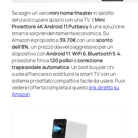
Se sogni un vero
mini home theater
in salotto
senza occupare spazio con una TV, il
Mini
Proiettore 4K Android 11 Putbecy
è una soluzione
smart e sorprendentemente economica. Su
Amazon è proposto a
39,70€
con uno
sconto
dell’8%
, un prezzo davvero aggressivo per un
dispositivo con
Android 11
,
WiFi 6
,
Bluetooth 5.4
,
proiezione fino a
120 pollici
e
correzione
trapezoidale automatica
. Un best buy per chi
vuole affiancare o sostituire la smart TV con un
sistema proiettato compatto e facile da usare. Puoi
vedere l’offerta completa a questo
link diretto su
Amazon
.