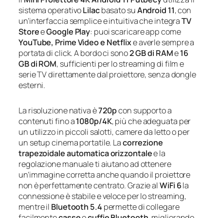
sistema operativo
Lilac
basato su
Android 11
, con
un’interfaccia semplice e intuitiva che integra
TV
Store
e
Google Play
: puoi scaricare app come
YouTube, Prime Video e Netflix
e averle sempre a
portata di click. A bordo ci sono
2 GB di RAM
e
16
GB di ROM
, sufficienti per lo streaming di film e
serie TV direttamente dal proiettore, senza dongle
esterni.
La risoluzione nativa è
720p
con supporto a
contenuti fino a
1080p/4K
, più che adeguata per
un utilizzo in piccoli salotti, camere da letto o per
un setup cinema portatile. La
correzione
trapezoidale automatica orizzontale
e la
regolazione manuale ti aiutano ad ottenere
un’immagine corretta anche quando il proiettore
non è perfettamente centrato. Grazie al
WiFi 6
la
connessione è stabile e veloce per lo streaming,
mentre il
Bluetooth 5.4
permette di collegare
facilmente
casse
o
cuffie Bluetooth
, migliorando