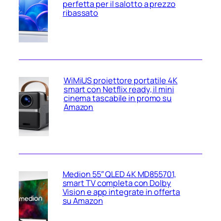
perfetta per il salotto a prezzo
ribassato
WiMiUS proiettore portatile 4K
smart con Netflix ready, il mini
cinema tascabile in promo su
Amazon
Medion 55″ QLED 4K MD855701,
smart TV completa con Dolby
Vision e app integrate in offerta
su Amazon