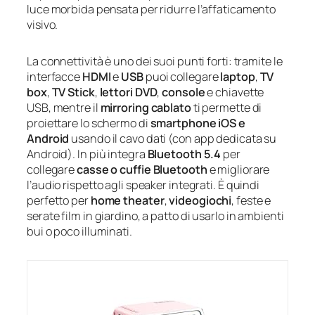
luce morbida pensata per ridurre l’affaticamento
visivo.
La connettività è uno dei suoi punti forti: tramite le
interfacce
HDMI
e
USB
puoi collegare
laptop
,
TV
box
,
TV Stick
,
lettori DVD
,
console
e chiavette
USB, mentre il
mirroring cablato
ti permette di
proiettare lo schermo di
smartphone iOS e
Android
usando il cavo dati (con app dedicata su
Android). In più integra
Bluetooth 5.4
per
collegare
casse o cuffie Bluetooth
e migliorare
l’audio rispetto agli speaker integrati. È quindi
perfetto per
home theater
,
videogiochi
, feste e
serate film in giardino, a patto di usarlo in ambienti
bui o poco illuminati.