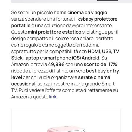
Se sogni un piccolo
home cinema da viaggio
senza spendere una fortuna, il
ksbaby proiettore
portatile
è una soluzione davvero interessante.
Questo
mini proiettore estetico
si distingue per il
design compatto e il colore rosa chiaro, perfetto
come regalo e come oggetto d’arredo, ma
soprattutto per la compatibilità con
HDMI
,
USB
,
TV
Stick
,
laptop
e
smartphone iOS/Android
. Su
Amazon lo trovi a
49,99€
con uno
sconto del 17%
rispetto al prezzo di listino, un vero
best buy entry
level
per chi vuole organizzare
serate cinema
occasionali
senza investire in una grande Smart
TV. Puoi vedere l’offerta completa direttamente su
Amazon a questo
link
.