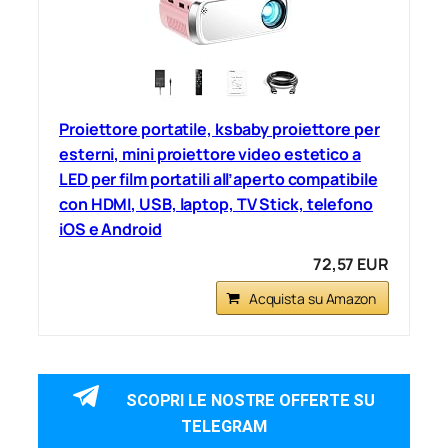
Proiettore portatile, ksbaby proiettore per
esterni, mini proiettore video estetico a
LED per film portatili all’aperto compatibile
con HDMI, USB, laptop, TV Stick, telefono
iOS e Android
72,57 EUR
Acquista su Amazon
SCOPRI LE NOSTRE OFFERTE SU
TELEGRAM