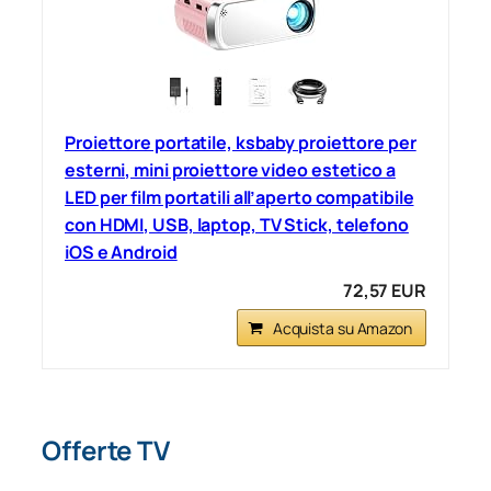
Proiettore portatile, ksbaby proiettore per
esterni, mini proiettore video estetico a
LED per film portatili all’aperto compatibile
con HDMI, USB, laptop, TV Stick, telefono
iOS e Android
72,57 EUR
Acquista su Amazon
Offerte TV