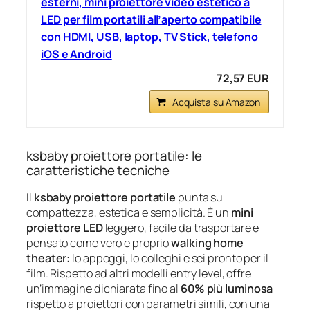
esterni, mini proiettore video estetico a
LED per film portatili all’aperto compatibile
con HDMI, USB, laptop, TV Stick, telefono
iOS e Android
72,57 EUR
Acquista su Amazon
ksbaby proiettore portatile: le
caratteristiche tecniche
Il
ksbaby proiettore portatile
punta su
compattezza, estetica e semplicità. È un
mini
proiettore LED
leggero, facile da trasportare e
pensato come vero e proprio
walking home
theater
: lo appoggi, lo colleghi e sei pronto per il
film. Rispetto ad altri modelli entry level, offre
un’immagine dichiarata fino al
60% più luminosa
rispetto a proiettori con parametri simili, con una