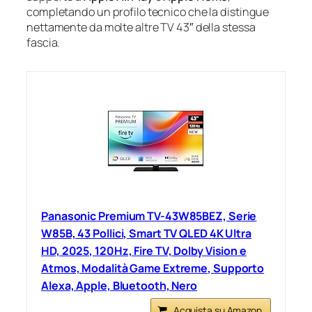
completando un profilo tecnico che la distingue
nettamente da molte altre TV 43″ della stessa
fascia.
Panasonic Premium TV-43W85BEZ, Serie
W85B, 43 Pollici, Smart TV QLED 4K Ultra
HD, 2025, 120Hz, Fire TV, Dolby Vision e
Atmos, Modalità Game Extreme, Supporto
Alexa, Apple, Bluetooth, Nero
Acquista su Amazon