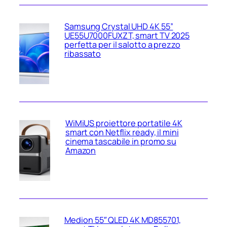
Samsung Crystal UHD 4K 55”
UE55U7000FUXZT, smart TV 2025
perfetta per il salotto a prezzo
ribassato
WiMiUS proiettore portatile 4K
smart con Netflix ready, il mini
cinema tascabile in promo su
Amazon
Medion 55″ QLED 4K MD855701,