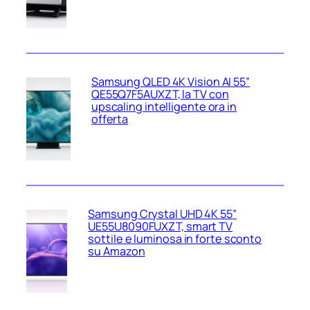
Samsung QLED 4K Vision AI 55”
QE55Q7F5AUXZT, la TV con
upscaling intelligente ora in
offerta
Samsung Crystal UHD 4K 55”
UE55U8090FUXZT, smart TV
sottile e luminosa in forte sconto
su Amazon