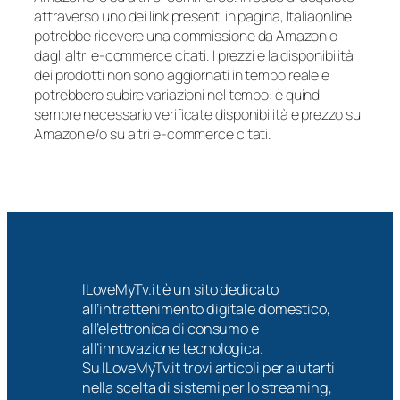
attraverso uno dei link presenti in pagina, Italiaonline
potrebbe ricevere una commissione da Amazon o
dagli altri e-commerce citati. I prezzi e la disponibilità
dei prodotti non sono aggiornati in tempo reale e
potrebbero subire variazioni nel tempo: è quindi
sempre necessario verificate disponibilità e prezzo su
Amazon e/o su altri e-commerce citati.
ILoveMyTv.it è un sito dedicato
all’intrattenimento digitale domestico,
all’elettronica di consumo e
all’innovazione tecnologica.
Su ILoveMyTv.it trovi articoli per aiutarti
nella scelta di sistemi per lo streaming,