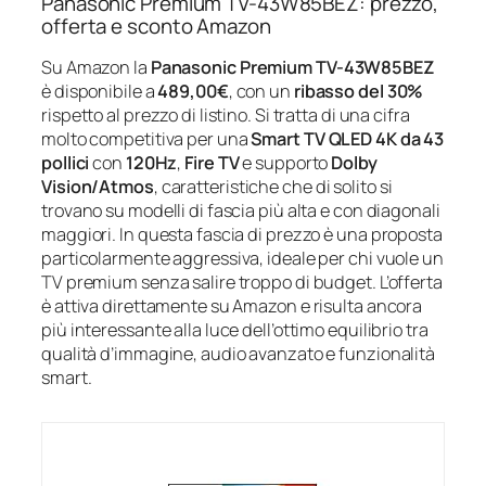
Panasonic Premium TV-43W85BEZ: prezzo,
offerta e sconto Amazon
Su Amazon la
Panasonic Premium TV-43W85BEZ
è disponibile a
489,00€
, con un
ribasso del 30%
rispetto al prezzo di listino. Si tratta di una cifra
molto competitiva per una
Smart TV QLED 4K da 43
pollici
con
120Hz
,
Fire TV
e supporto
Dolby
Vision/Atmos
, caratteristiche che di solito si
trovano su modelli di fascia più alta e con diagonali
maggiori. In questa fascia di prezzo è una proposta
particolarmente aggressiva, ideale per chi vuole un
TV premium senza salire troppo di budget. L’offerta
è attiva direttamente su Amazon e risulta ancora
più interessante alla luce dell’ottimo equilibrio tra
qualità d’immagine, audio avanzato e funzionalità
smart.