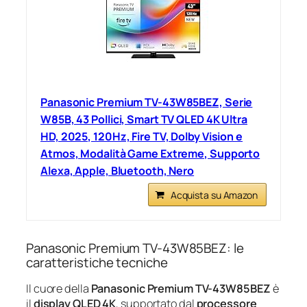
Panasonic Premium TV-43W85BEZ, Serie
W85B, 43 Pollici, Smart TV QLED 4K Ultra
HD, 2025, 120Hz, Fire TV, Dolby Vision e
Atmos, Modalità Game Extreme, Supporto
Alexa, Apple, Bluetooth, Nero
Acquista su Amazon
Panasonic Premium TV-43W85BEZ: le
caratteristiche tecniche
Il cuore della
Panasonic Premium TV-43W85BEZ
è
il
display QLED 4K
, supportato dal
processore