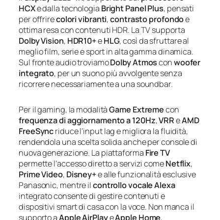
HCX
e dalla tecnologia
Bright Panel Plus
, pensati
per offrire
colori vibranti
,
contrasto profondo
e
ottima resa con contenuti HDR. La TV supporta
Dolby Vision
,
HDR10+
e
HLG
, così da sfruttare al
meglio film, serie e sport in alta gamma dinamica.
Sul fronte audio troviamo
Dolby Atmos
con
woofer
integrato
, per un suono più avvolgente senza
ricorrere necessariamente a una soundbar.
Per il gaming, la modalità
Game Extreme
con
frequenza di aggiornamento a 120Hz
,
VRR
e
AMD
FreeSync
riduce l’input lag e migliora la fluidità,
rendendola una scelta solida anche per console di
nuova generazione. La piattaforma
Fire TV
permette l’accesso diretto a servizi come
Netflix
,
Prime Video
,
Disney+
e alle funzionalità esclusive
Panasonic, mentre il
controllo vocale Alexa
integrato consente di gestire contenuti e
dispositivi smart di casa con la voce. Non manca il
supporto a
Apple AirPlay
e
Apple Home
,