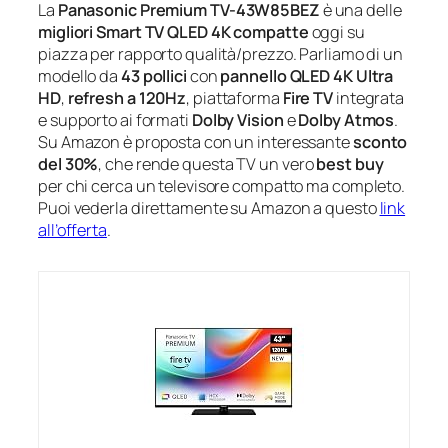
La
Panasonic Premium TV-43W85BEZ
è una delle
migliori Smart TV QLED 4K compatte
oggi su
piazza per rapporto qualità/prezzo. Parliamo di un
modello da
43 pollici
con
pannello QLED 4K Ultra
HD
,
refresh a 120Hz
, piattaforma
Fire TV
integrata
e supporto ai formati
Dolby Vision
e
Dolby Atmos
.
Su Amazon è proposta con un interessante
sconto
del 30%
, che rende questa TV un vero
best buy
per chi cerca un televisore compatto ma completo.
Puoi vederla direttamente su Amazon a questo
link
all’offerta
.