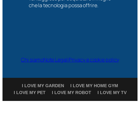
che la tecnologia possa offrire.
Chi siamo
Note Legali
Privacy e cookie policy
I LOVE MY GARDEN
I LOVE MY HOME GYM
I LOVE MY PET
I LOVE MY ROBOT
I LOVE MY TV