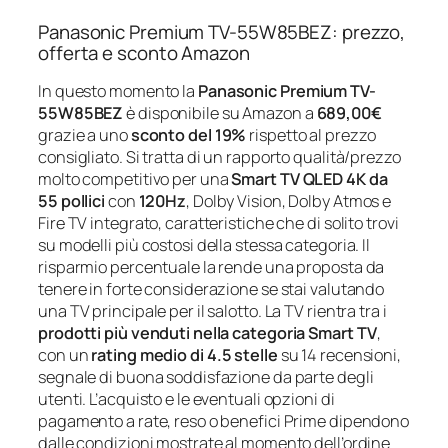
Panasonic Premium TV-55W85BEZ: prezzo,
offerta e sconto Amazon
In questo momento la
Panasonic Premium TV-
55W85BEZ
è disponibile su Amazon a
689,00€
grazie a uno
sconto del 19%
rispetto al prezzo
consigliato. Si tratta di un rapporto qualità/prezzo
molto competitivo per una
Smart TV QLED 4K da
55 pollici
con
120Hz
, Dolby Vision, Dolby Atmos e
Fire TV integrato, caratteristiche che di solito trovi
su modelli più costosi della stessa categoria. Il
risparmio percentuale la rende una proposta da
tenere in forte considerazione se stai valutando
una TV principale per il salotto. La TV rientra tra i
prodotti più venduti nella categoria Smart TV
,
con un
rating medio di 4.5 stelle
su 14 recensioni,
segnale di buona soddisfazione da parte degli
utenti. L’acquisto e le eventuali opzioni di
pagamento a rate, reso o benefici Prime dipendono
dalle condizioni mostrate al momento dell’ordine