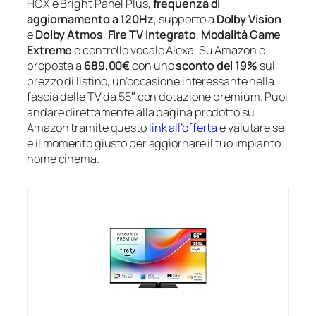
HCX e Bright Panel Plus,
frequenza di
aggiornamento a 120Hz
, supporto a
Dolby Vision
e
Dolby Atmos
,
Fire TV integrato
,
Modalità Game
Extreme
e controllo vocale Alexa. Su Amazon è
proposta a
689,00€
con uno
sconto del 19%
sul
prezzo di listino, un’occasione interessante nella
fascia delle TV da 55″ con dotazione premium. Puoi
andare direttamente alla pagina prodotto su
Amazon tramite questo
link all’offerta
e valutare se
è il momento giusto per aggiornare il tuo impianto
home cinema.