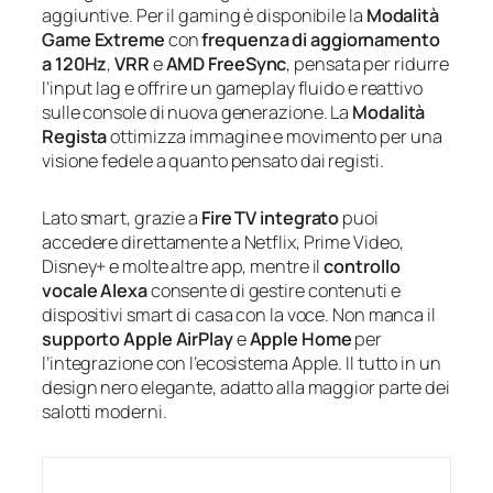
aggiuntive. Per il gaming è disponibile la
Modalità
Game Extreme
con
frequenza di aggiornamento
a 120Hz
,
VRR
e
AMD FreeSync
, pensata per ridurre
l’input lag e offrire un gameplay fluido e reattivo
sulle console di nuova generazione. La
Modalità
Regista
ottimizza immagine e movimento per una
visione fedele a quanto pensato dai registi.
Lato smart, grazie a
Fire TV integrato
puoi
accedere direttamente a Netflix, Prime Video,
Disney+ e molte altre app, mentre il
controllo
vocale Alexa
consente di gestire contenuti e
dispositivi smart di casa con la voce. Non manca il
supporto Apple AirPlay
e
Apple Home
per
l’integrazione con l’ecosistema Apple. Il tutto in un
design nero elegante, adatto alla maggior parte dei
salotti moderni.