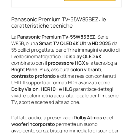
Panasonic Premium TV-55W85BEZ: le
caratteristiche tecniche
La
Panasonic Premium TV-55W85BEZ
, Serie
W85B, è una
Smart TV QLED 4K Ultra HD 2025
da
55 pollici progettata per offrire immagini e audio di
livello cinematografico. Il
display QLED 4K
,
combinato con il
processore HCX
e la tecnologia
Bright Panel Plus
, assicura
colori vibranti
,
contrasto profondo
e ottima resa con contenuti
UHD. Il supporto ai formati HDR avanzati come
Dolby Vision
,
HDR10+
e
HLG
garantisce dettagli
vividi e colorimetria accurata, ideale per film, serie
TV, sport e scene ad alta azione.
Dal lato audio, la presenza di
Dolby Atmos
e del
woofer incorporato
permette un suono
avvolgente senza bisogno immediato di soundbar