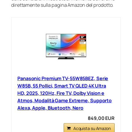
direttamente sulla pagina Amazon del prodotto.
Panasonic Premium TV-55W85BEZ, Serie
W85B, 55 Pollici, Smart TV QLED 4K Ultra
HD, 2025, 120Hz, Fire TV, Dolby Vision e
Atmos, Modalità Game Extreme, Supporto
Alexa, Apple, Bluetooth, Nero
849,00 EUR
Acquista su Amazon