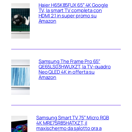
Haier H65K85FUX 65″ 4K Google
TV, la smart TV completa con
HDMI 2.1 in super promo su
Amazon
Samsung The Frame Pro 65″
QE65LS03HWUXZT, la TV‑quadro
Neo QLED 4K in offerta su
Amazon
Samsung Smart TV 75″ Micro RGB
4K MRE75R85HATXZT, il
maxischermo da salotto ora a