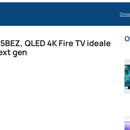
Smar
O
BEZ, QLED 4K Fire TV ideale
next gen