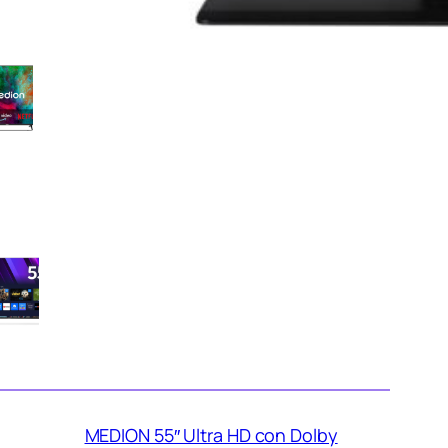
MEDION 50″ Ultra HD Smart TV
con Dolby Vision e Atmos: la 4K
equilibrata per il salotto in
sconto su Amazon
MEDION QLED 55″ Ultra HD con
Dolby Vision HDR: il QLED
smart a prezzo aggressivo su
Amazon
MEDION 55″ Ultra HD con Dolby