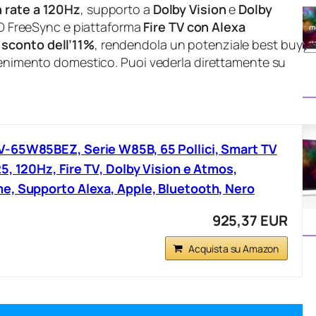
h rate a 120Hz
, supporto a
Dolby Vision
e
Dolby
 FreeSync e piattaforma
Fire TV con Alexa
n
sconto dell’11%
, rendendola un potenziale best buy
ttenimento domestico. Puoi vederla direttamente su
-65W85BEZ, Serie W85B, 65 Pollici, Smart TV
5, 120Hz, Fire TV, Dolby Vision e Atmos,
e, Supporto Alexa, Apple, Bluetooth, Nero
925,37 EUR
Acquista su Amazon