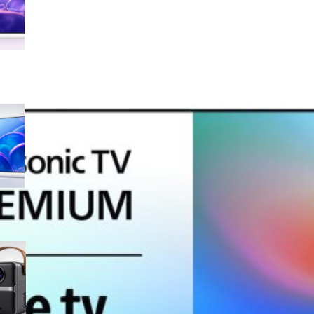
sconto su Amazon
Samsung Crystal UHD 4K 55”
UE55U7000FUXZT, smart TV
2025 perfetta per il salotto a
prezzo ribassato
WiMiUS proiettore portatile 4K
smart con Netflix ready, il mini
cinema tascabile in promo su
Amazon