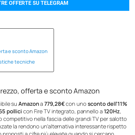
TRE OFFERTE SU TELEGRAM
erta e sconto Amazon
stiche tecniche
ezzo, offerta e sconto Amazon
ibile su
Amazon
a
779,28€
con uno
sconto dell’11%
5 pollici
con Fire TV integrato, pannello a
120Hz
,
 competitivo nella fascia delle grandi TV per salotto
anzate la rendono un’alternativa interessante rispetto
o proposti a cifre più elevate quando si cercano