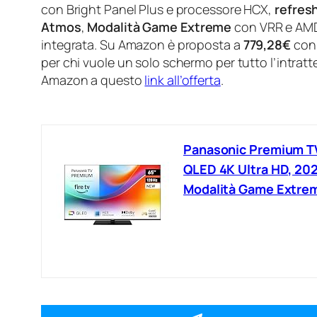
con Bright Panel Plus e processore HCX,
refres
Atmos
,
Modalità Game Extreme
con VRR e AMD
integrata. Su Amazon è proposta a
779,28€
co
per chi vuole un solo schermo per tutto l’intra
Amazon a questo
link all’offerta
.
Panasonic Premium TV
QLED 4K Ultra HD, 202
Modalità Game Extrem