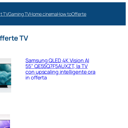
t TV
Gaming TV
Home cinema
How to
Offerte
fferte TV
Samsung QLED 4K Vision AI
55” QE55Q7F5AUXZT, la TV
con upscaling intelligente ora
in offerta
Samsung Crystal UHD 4K 55”
UE55U8090FUXZT, smart TV
sottile e luminosa in forte