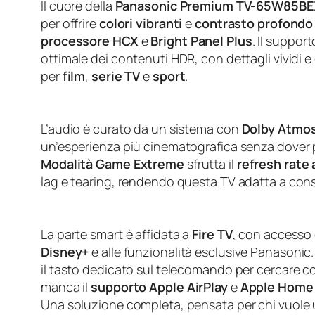
Il cuore della
Panasonic Premium TV-65W85BE
per offrire
colori vibranti
e
contrasto profondo
processore HCX
e
Bright Panel Plus
. Il suppor
ottimale dei contenuti HDR, con dettagli vividi e
per
film
,
serie TV
e
sport
.
L’audio è curato da un sistema con
Dolby Atmo
un’esperienza più cinematografica senza dover p
Modalità Game Extreme
sfrutta il
refresh rate
lag e tearing, rendendo questa TV adatta a cons
La parte smart è affidata a
Fire TV
, con accesso
Disney+
e alle funzionalità esclusive Panasonic. 
il tasto dedicato sul telecomando per cercare con
manca il
supporto Apple AirPlay
e
Apple Home
Una soluzione completa, pensata per chi vuole u