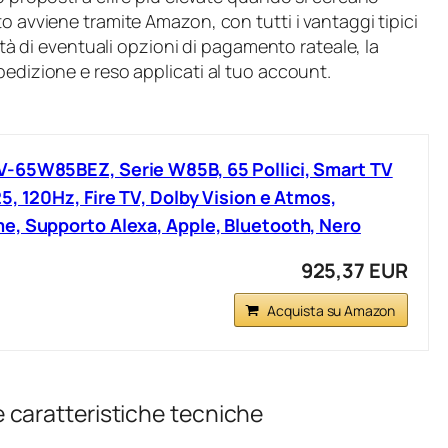
o avviene tramite Amazon, con tutti i vantaggi tipici
lità di eventuali opzioni di pagamento rateale, la
pedizione e reso applicati al tuo account.
-65W85BEZ, Serie W85B, 65 Pollici, Smart TV
5, 120Hz, Fire TV, Dolby Vision e Atmos,
e, Supporto Alexa, Apple, Bluetooth, Nero
925,37 EUR
Acquista su Amazon
caratteristiche tecniche