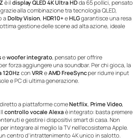
Z
è il
display QLED 4K Ultra HD
da 65 pollici, pensato
grazie alla combinazione tra tecnologia QLED,
to a
Dolby Vision
,
HDR10+
e
HLG
garantisce una resa
 ottima gestione delle scene ad alta azione, ideale
s
e
woofer integrato
, pensato per offrire
er forza aggiungere una soundbar. Per chi gioca, la
 a 120Hz
con
VRR
e
AMD FreeSync
per ridurre input
ole e PC di ultima generazione.
 diretto a piattaforme come
Netflix
,
Prime Video
,
Il
controllo vocale Alexa
è integrato: basta premere
tenuti e gestire i dispositivi smart di casa. Non
per integrare al meglio la TV nell’ecosistema Apple.
n centro d’intrattenimento 4K unico in salotto.