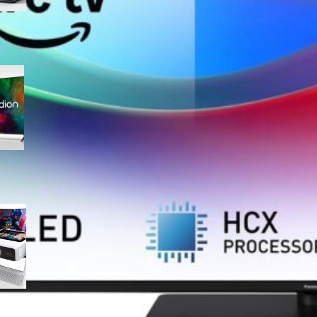
Medion 55″ QLED 4K
MD855701, smart TV completa
con Dolby Vision e app
integrate in offerta su Amazon
Mini proiettore smart 4K con
WiFi 6 e touchscreen, il
compatto perfetto per il
cinema in ogni stanza