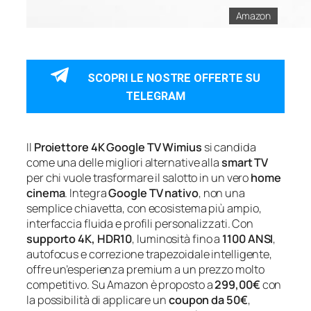
Amazon
SCOPRI LE NOSTRE OFFERTE SU
TELEGRAM
Il
Proiettore 4K Google TV Wimius
si candida
come una delle migliori alternative alla
smart TV
per chi vuole trasformare il salotto in un vero
home
cinema
. Integra
Google TV nativo
, non una
semplice chiavetta, con ecosistema più ampio,
interfaccia fluida e profili personalizzati. Con
supporto 4K, HDR10
, luminosità fino a
1100 ANSI
,
autofocus e correzione trapezoidale intelligente,
offre un’esperienza premium a un prezzo molto
competitivo. Su Amazon è proposto a
299,00€
con
la possibilità di applicare un
coupon da 50€
,