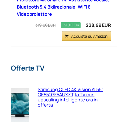
Bluetooth 5.4 Bidirezionale, WiFi 6
Videoproiettore
228,99 EUR
319,00 EUR
−90,01 EUR
Acquista su Amazon
Offerte TV
Samsung QLED 4K Vision AI 55”
QE55Q7F5AUXZT, la TV con
upscaling intelligente ora in
offerta