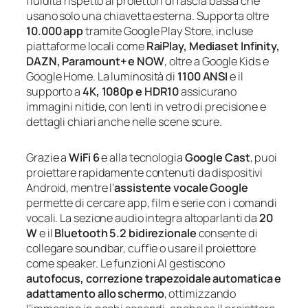
fluidità rispetto ai proiettori di fascia bassa che
usano solo una chiavetta esterna. Supporta oltre
10.000 app
tramite Google Play Store, incluse
piattaforme locali come
RaiPlay, Mediaset Infinity,
DAZN, Paramount+ e NOW
, oltre a Google Kids e
Google Home. La luminosità di
1100 ANSI
e il
supporto a
4K, 1080p e HDR10
assicurano
immagini nitide, con lenti in vetro di precisione e
dettagli chiari anche nelle scene scure.
Grazie a
WiFi 6
e alla tecnologia
Google Cast
, puoi
proiettare rapidamente contenuti da dispositivi
Android, mentre l’
assistente vocale Google
permette di cercare app, film e serie con i comandi
vocali. La sezione audio integra altoparlanti da
20
W
e il
Bluetooth 5.2 bidirezionale
consente di
collegare soundbar, cuffie o usare il proiettore
come speaker. Le funzioni AI gestiscono
autofocus, correzione trapezoidale automatica e
adattamento allo schermo
, ottimizzando