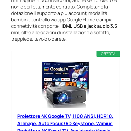
l’immagine in pochi secondi, anche se il proiettore
non è perfettamente centrato. Completano la
dotazione il supporto a più account, modalità
bambini, controllo via app Google Home e ampia
connettività con porte
HDMI, USB e jack audio 3,5
mm
, oltre alle opzioni di installazione a soffitto,
treppiede, tavolo o parete.
OFFERTA
Proiettore 4K Google TV, 1100 ANSI, HDR10,
AI Image, Auto Focus/6D Keystone, Wimius
Proiettore 4K Smart TV, Assistente Vocale,