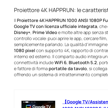
Proiettore 4K HAPPRUN: le caratteris
Il
Proiettore 4K HAPPRUN 1000 ANSI 1080P Ful
Google TV con licenza ufficiale integrata
, che
Disney+
,
Prime Video
e molte altre app senza sti
controllo vocale: puoi aprire le app, cercare film
semplicemente parlando. La qualità d’immagine
1080 pixel
con supporto 4K, rapporto di contr
interno ed esterno. Il comparto audio integra u
connettività include
WiFi 6
,
Bluetooth 5.2
, por
e fattore di forma
portatile da tavolo
, si colle
offrendo un sistema di intrattenimento completo
【Google TV/Assisten