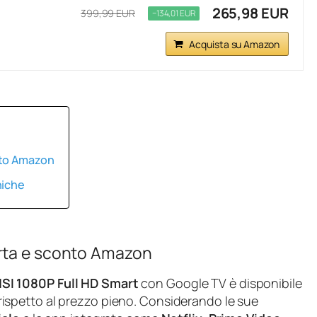
265,98 EUR
399,99 EUR
−134,01 EUR
Acquista su Amazon
nto Amazon
niche
erta e sconto Amazon
SI 1080P Full HD Smart
con Google TV è disponibile
rispetto al prezzo pieno. Considerando le sue