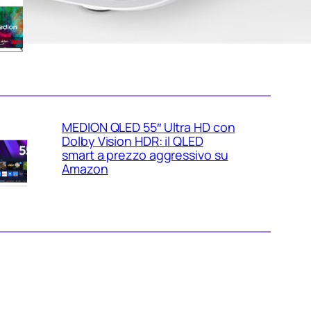
con Dolby Vision e Atmos: la 4K
equilibrata per il salotto in
sconto su Amazon
MEDION QLED 55″ Ultra HD con
Dolby Vision HDR: il QLED
smart a prezzo aggressivo su
Amazon