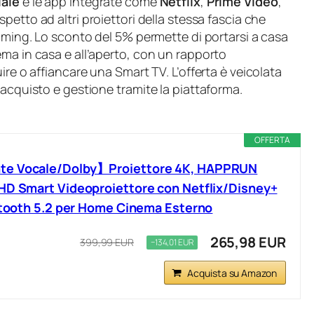
iale
e le app integrate come
Netflix
,
Prime Video
,
spetto ad altri proiettori della stessa fascia che
eaming. Lo sconto del 5% permette di portarsi a casa
ma in casa e all’aperto, con un rapporto
ire o affiancare una Smart TV. L’offerta è veicolata
 acquisto e gestione tramite la piattaforma.
OFFERTA
te Vocale/Dolby】Proiettore 4K, HAPPRUN
HD Smart Videoproiettore con Netflix/Disney+
uetooth 5.2 per Home Cinema Esterno
265,98 EUR
399,99 EUR
−134,01 EUR
Acquista su Amazon