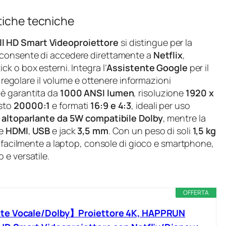
tiche tecniche
l HD Smart Videoproiettore
si distingue per la
 consente di accedere direttamente a
Netflix
,
ck o box esterni. Integra l’
Assistente Google
per il
, regolare il volume e ottenere informazioni
 è garantita da
1000 ANSI lumen
, risoluzione
1920 x
asto
20000:1
e formati
16:9 e 4:3
, ideali per uso
n
altoparlante da 5W compatibile Dolby
, mentre la
te
HDMI
,
USB
e jack
3,5 mm
. Con un peso di soli
1,5 kg
ga facilmente a laptop, console di gioco e smartphone,
 e versatile.
OFFERTA
te Vocale/Dolby】Proiettore 4K, HAPPRUN