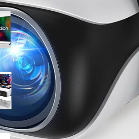
Medion 55″ QLED 4K
MD855701, smart TV completa
con Dolby Vision e app
integrate in offerta su Amazon
Mini proiettore smart 4K con
WiFi 6 e touchscreen, il
compatto perfetto per il
cinema in ogni stanza
MEDION 50″ Ultra HD Smart TV