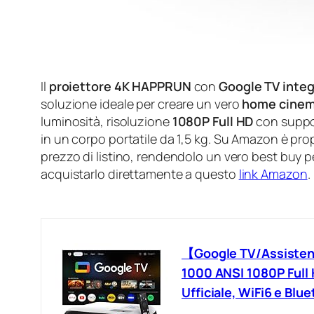
Il
proiettore 4K HAPPRUN
con
Google TV integ
soluzione ideale per creare un vero
home cine
luminosità, risoluzione
1080P Full HD
con suppo
in un corpo portatile da 1,5 kg. Su Amazon è pr
prezzo di listino, rendendolo un vero best buy 
acquistarlo direttamente a questo
link Amazon
.
【Google TV/Assisten
1000 ANSI 1080P Full 
Ufficiale, WiFi6 e Bl