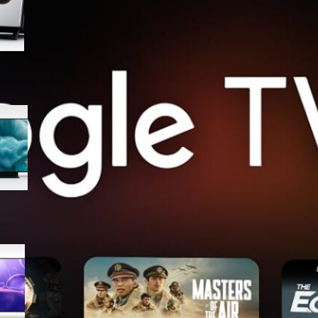
offerta su Amazon
Samsung QLED 4K Vision AI
55” QE55Q7F5AUXZT, la TV
con upscaling intelligente ora
in offerta
Samsung Crystal UHD 4K 55”
UE55U8090FUXZT, smart TV
sottile e luminosa in forte
sconto su Amazon