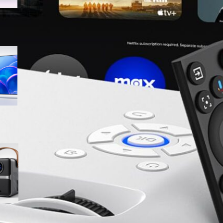
Samsung Crystal UHD 4K 55”
UE55U7000FUXZT, smart TV
2025 perfetta per il salotto a
prezzo ribassato
WiMiUS proiettore portatile 4K
smart con Netflix ready, il mini
cinema tascabile in promo su
Amazon