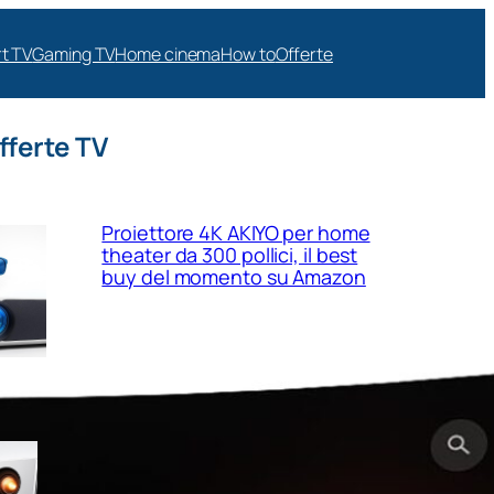
t TV
Gaming TV
Home cinema
How to
Offerte
fferte TV
Proiettore 4K AKIYO per home
theater da 300 pollici, il best
buy del momento su Amazon
Valerion GameStreamer Plus 2,
proiettore 4K pensato per
gaming e cinema in salotto in