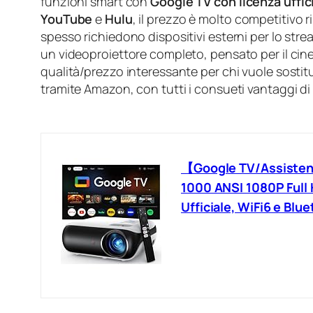
funzioni smart con
Google TV con licenza uffic
YouTube
e
Hulu
, il prezzo è molto competitivo ri
spesso richiedono dispositivi esterni per lo str
un videoproiettore completo, pensato per il cine
qualità/prezzo interessante per chi vuole sostitu
tramite Amazon, con tutti i consueti vantaggi di
【Google TV/Assisten
1000 ANSI 1080P Full 
Ufficiale, WiFi6 e Bl