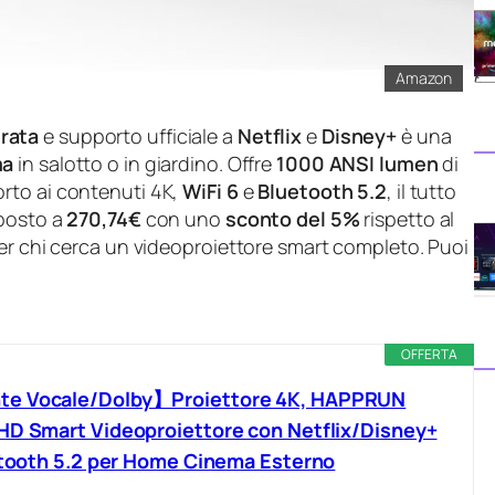
Amazon
rata
e supporto ufficiale a
Netflix
e
Disney+
è una
ma
in salotto o in giardino. Offre
1000 ANSI lumen
di
rto ai contenuti 4K,
WiFi 6
e
Bluetooth 5.2
, il tutto
oposto a
270,74€
con uno
sconto del 5%
rispetto al
per chi cerca un videoproiettore smart completo. Puoi
OFFERTA
te Vocale/Dolby】Proiettore 4K, HAPPRUN
HD Smart Videoproiettore con Netflix/Disney+
uetooth 5.2 per Home Cinema Esterno