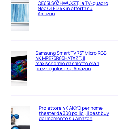
QE65LS03HWUXZT, la TV‑quadro
Neo QLED 4K in offerta su
Amazon
Samsung Smart TV 75″ Micro RGB
4K MRE75R85HATXZT, il
maxischermo da salotto ora a
prezzo goloso su Amazon
Proiettore 4K AKIYO per home
theater da 300 pollici, il best buy
del momento su Amazon