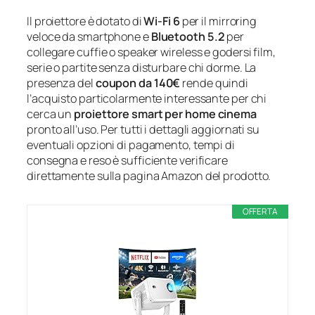
Il proiettore è dotato di
Wi‑Fi 6
per il mirroring
veloce da smartphone e
Bluetooth 5.2
per
collegare cuffie o speaker wireless e godersi film,
serie o partite senza disturbare chi dorme. La
presenza del
coupon da 140€
rende quindi
l’acquisto particolarmente interessante per chi
cerca un
proiettore smart per home cinema
pronto all’uso. Per tutti i dettagli aggiornati su
eventuali opzioni di pagamento, tempi di
consegna e reso è sufficiente verificare
direttamente sulla pagina Amazon del prodotto.
OFFERTA