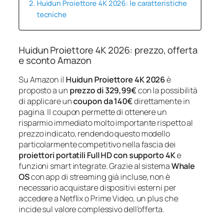
Huidun Proiettore 4K 2026: le caratteristiche
tecniche
Huidun Proiettore 4K 2026: prezzo, offerta
e sconto Amazon
Su Amazon il
Huidun Proiettore 4K 2026
è
proposto a un
prezzo di 329,99€
con la possibilità
di applicare un
coupon da 140€
direttamente in
pagina. Il coupon permette di ottenere un
risparmio immediato molto importante rispetto al
prezzo indicato, rendendo questo modello
particolarmente competitivo nella fascia dei
proiettori portatili Full HD con supporto 4K
e
funzioni smart integrate. Grazie al sistema
Whale
OS
con app di streaming già incluse, non è
necessario acquistare dispositivi esterni per
accedere a Netflix o Prime Video, un plus che
incide sul valore complessivo dell’offerta.