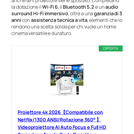
anche se il proiettore viene spostato. Completano
la dotazione il
Wi‑Fi 6
, il
Bluetooth 5.2
e un
audio
surround Hi‑Fi immersivo
, oltre a una
garanzia di 3
anni
con
assistenza tecnica a vita
, elementi che lo
rendono una scelta solida per chi vuole un home
cinema versatile e duraturo.
OFFERTA
Proiettore 4k 2026【Compatibile con
Netflix/1300 ANSI/Rotazione 360° 】
Videoproiettore AI Auto Focus e Full HD