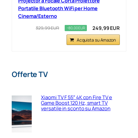
Projector a Focale Corta Proiettore
Portatile Bluetooth WiFi per Home
Cinema/Esterno
249,99 EUR
329,99 EUR
−80,00 EUR
Acquista su Amazon
Offerte TV
Xiaomi TV F 55″ 4K con Fire TV e
Game Boost 120 Hz, smart TV
versatile in sconto su Amazon