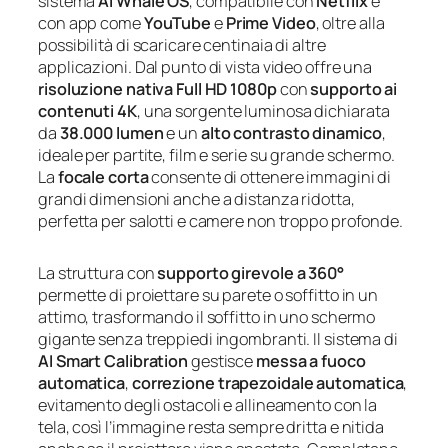
sistema
AI Whale OS
, compatibile con
Netflix
e
con app come
YouTube
e
Prime Video
, oltre alla
possibilità di scaricare centinaia di altre
applicazioni. Dal punto di vista video offre una
risoluzione nativa Full HD 1080p
con
supporto ai
contenuti 4K
, una sorgente luminosa dichiarata
da
38.000 lumen
e un
alto contrasto dinamico
,
ideale per partite, film e serie su grande schermo.
La
focale corta
consente di ottenere immagini di
grandi dimensioni anche a distanza ridotta,
perfetta per salotti e camere non troppo profonde.
La struttura con
supporto girevole a 360°
permette di proiettare su parete o soffitto in un
attimo, trasformando il soffitto in uno schermo
gigante senza treppiedi ingombranti. Il sistema di
AI Smart Calibration
gestisce
messa a fuoco
automatica
,
correzione trapezoidale automatica
,
evitamento degli ostacoli e allineamento con la
tela, così l’immagine resta sempre dritta e nitida