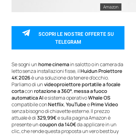
Amazon
SCOPRI LE NOSTRE OFFERTE SU
TELEGRAM
Se sogni un
home cinema
in salotto o in camera da
letto senza installazioni fisse, il
Huidun Proiettore
4K 2026
è una soluzione da tenere d’occhio.
Parliamo di un
videoproiettore portatile a focale
corta
con
rotazione a 360°
,
messa a fuoco
automatica AI
e sistema operativo
Whale OS
compatibile con
Netflix
,
YouTube
e
Prime Video
senza bisogno di chiavette esterne. Il prezzo
attuale è di
329,99€
e sulla pagina Amazon è
presente un
coupon da 140€
da applicare in un
clic, che rende questa proposta un vero best buy