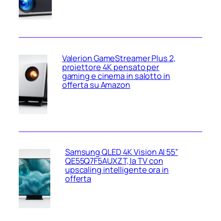
Valerion GameStreamer Plus 2,
proiettore 4K pensato per
gaming e cinema in salotto in
offerta su Amazon
Samsung QLED 4K Vision AI 55”
QE55Q7F5AUXZT, la TV con
upscaling intelligente ora in
offerta