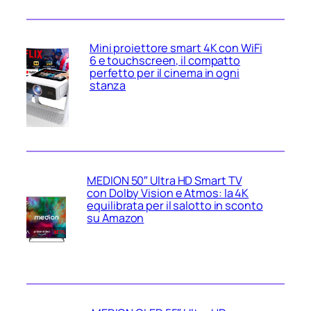
Mini proiettore smart 4K con WiFi
6 e touchscreen, il compatto
perfetto per il cinema in ogni
stanza
MEDION 50″ Ultra HD Smart TV
con Dolby Vision e Atmos: la 4K
equilibrata per il salotto in sconto
su Amazon