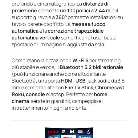
profondo e cinematografico. La
distanza di
proiezione
consente un
100 pollici a 2,44 m
, e il
supporto girevole a
360°
permette installazioni su
tavolo, parete o soffitto. La
messa a fuoco
automatica
e la
correzione trapezoidale
automatica verticale
semplificano l’uso: basta
spostarlo e l’immagine si aggiusta da sola.
Completano la dotazione il
Wi‑Fi 6
per streaming
più stabile e veloce, il
Bluetooth 5.2 bidirezionale
(può funzionare anche come altoparlante
Bluetooth), una porta
HDMI
,
USB
, jack audio da 3,5
mm e compatibilità con
Fire TV Stick
,
Chromecast
,
Roku
,
console
e laptop. Perfetto per
home
cinema
, serate in giardino, campeggio e
intrattenimento in ogni ambiente.