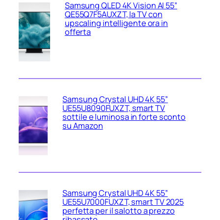
Samsung QLED 4K Vision AI 55”
QE55Q7F5AUXZT, la TV con
upscaling intelligente ora in
offerta
Samsung Crystal UHD 4K 55”
UE55U8090FUXZT, smart TV
sottile e luminosa in forte sconto
su Amazon
Samsung Crystal UHD 4K 55”
UE55U7000FUXZT, smart TV 2025
perfetta per il salotto a prezzo
ribassato