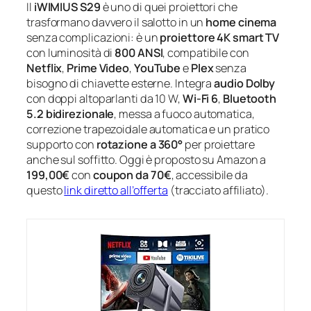
Il
iWIMIUS S29
è uno di quei proiettori che
trasformano davvero il salotto in un
home cinema
senza complicazioni: è un
proiettore 4K smart TV
con luminosità di
800 ANSI
, compatibile con
Netflix
,
Prime Video
,
YouTube
e
Plex
senza
bisogno di chiavette esterne. Integra
audio Dolby
con doppi altoparlanti da 10 W,
Wi‑Fi 6
,
Bluetooth
5.2 bidirezionale
, messa a fuoco automatica,
correzione trapezoidale automatica e un pratico
supporto con
rotazione a 360°
per proiettare
anche sul soffitto. Oggi è proposto su Amazon a
199,00€
con
coupon da 70€
, accessibile da
questo
link diretto all’offerta
(tracciato affiliato).