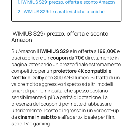
iWIMIUS S29: prezzo, offerta e sconto Amazon
iWIMIUS S29: le caratteristiche tecniche
iWIMIUS S29: prezzo, offerta e sconto
Amazon
Su Amazon il
iWIMIUS S29
è in offerta a
199,00€
e
puoi applicare un
coupon da 70€
direttamente in
pagina, ottenendo un prezzo finale estremamente
competitivo per un
proiettore 4K compatibile
Netflix e Dolby
con 800 ANSI lumen. Si tratta di un
valore molto aggressivo rispetto ad altri modelli
smart di pari luminosità, che spesso costano
sensibilmente di più a parità di dotazione. La
presenza del coupon ti permette di abbassare
ulteriormente il costo d’ingresso in un vero set‑up
da
cinema in salotto
e all’aperto, ideale per film,
serie TV e gaming.