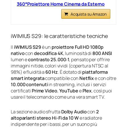
360°Proiettore Home Cinema da Esterno
Acquista su Amazon
iWIMIUS S29: le caratteristiche tecniche
Il
iWIMIUS S29
è un
proiettore Full HD 1080p
nativo
con
decodifica 4K
, luminosità di
800 ANSI
lumen e
contrasto 25.000:1
, pensato per offrire
immagini nitide, colori vividi (copertura NTSC al
98%) e fluidità a
60 Hz
. È dotato di
piattaforma
smart integrata
compatibile con
Netflix
e con oltre
10.000 contenuti
in streaming, inclusi i servizi
certificati
Prime Video
,
YouTube
e
Plex
, così puoi
usare il telecomando come una vera smart TV.
La sezione audio sfrutta
Dolby Audio
con
2
altoparlanti stereo Hi‑Fi da 10 W
e radiatore
indipendente per i bassi, per un suono più