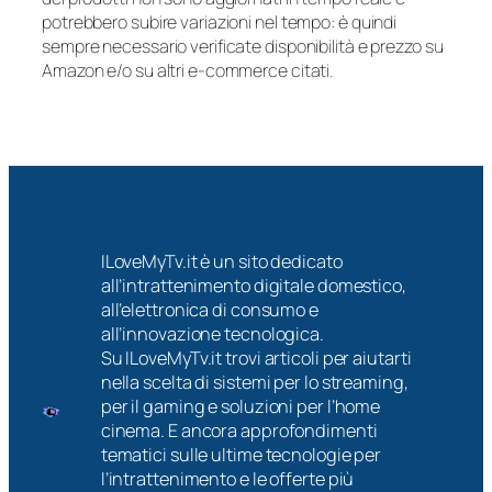
potrebbero subire variazioni nel tempo: è quindi
sempre necessario verificate disponibilità e prezzo su
Amazon e/o su altri e-commerce citati.
ILoveMyTv.it è un sito dedicato
all’intrattenimento digitale domestico,
all’elettronica di consumo e
all’innovazione tecnologica.
Su ILoveMyTv.it trovi articoli per aiutarti
nella scelta di sistemi per lo streaming,
per il gaming e soluzioni per l’home
cinema. E ancora approfondimenti
tematici sulle ultime tecnologie per
l’intrattenimento e le offerte più