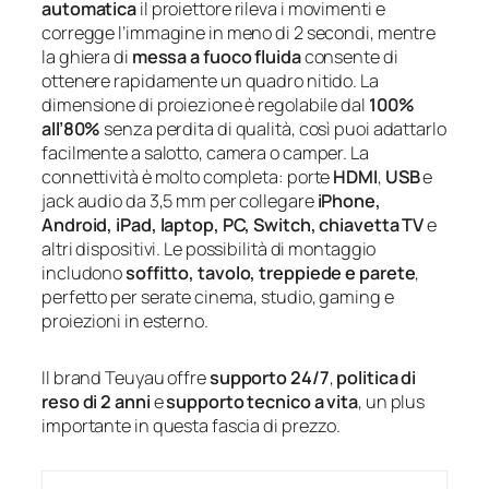
automatica
il proiettore rileva i movimenti e
corregge l’immagine in meno di 2 secondi, mentre
la ghiera di
messa a fuoco fluida
consente di
ottenere rapidamente un quadro nitido. La
dimensione di proiezione è regolabile dal
100%
all’80%
senza perdita di qualità, così puoi adattarlo
facilmente a salotto, camera o camper. La
connettività è molto completa: porte
HDMI
,
USB
e
jack audio da 3,5 mm per collegare
iPhone,
Android, iPad, laptop, PC, Switch, chiavetta TV
e
altri dispositivi. Le possibilità di montaggio
includono
soffitto, tavolo, treppiede e parete
,
perfetto per serate cinema, studio, gaming e
proiezioni in esterno.
Il brand Teuyau offre
supporto 24/7
,
politica di
reso di 2 anni
e
supporto tecnico a vita
, un plus
importante in questa fascia di prezzo.