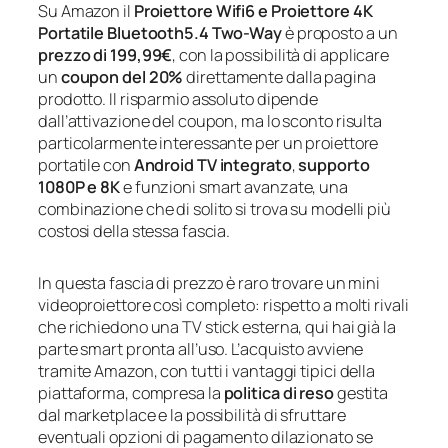
Su Amazon il
Proiettore Wifi6 e Proiettore 4K
Portatile Bluetooth5.4 Two-Way
è proposto a un
prezzo di 199,99€
, con la possibilità di applicare
un
coupon del 20%
direttamente dalla pagina
prodotto. Il risparmio assoluto dipende
dall’attivazione del coupon, ma lo sconto risulta
particolarmente interessante per un proiettore
portatile con
Android TV integrato
,
supporto
1080P e 8K
e funzioni smart avanzate, una
combinazione che di solito si trova su modelli più
costosi della stessa fascia.
In questa fascia di prezzo è raro trovare un mini
videoproiettore così completo: rispetto a molti rivali
che richiedono una TV stick esterna, qui hai già la
parte smart pronta all’uso. L’acquisto avviene
tramite Amazon, con tutti i vantaggi tipici della
piattaforma, compresa la
politica di reso
gestita
dal marketplace e la possibilità di sfruttare
eventuali opzioni di pagamento dilazionato se