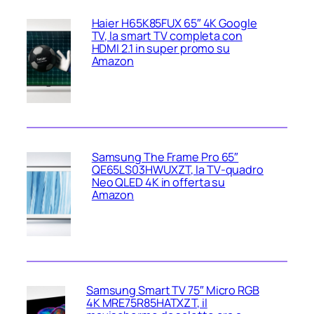
Haier H65K85FUX 65″ 4K Google
TV, la smart TV completa con
HDMI 2.1 in super promo su
Amazon
Samsung The Frame Pro 65″
QE65LS03HWUXZT, la TV‑quadro
Neo QLED 4K in offerta su
Amazon
Samsung Smart TV 75″ Micro RGB
4K MRE75R85HATXZT, il