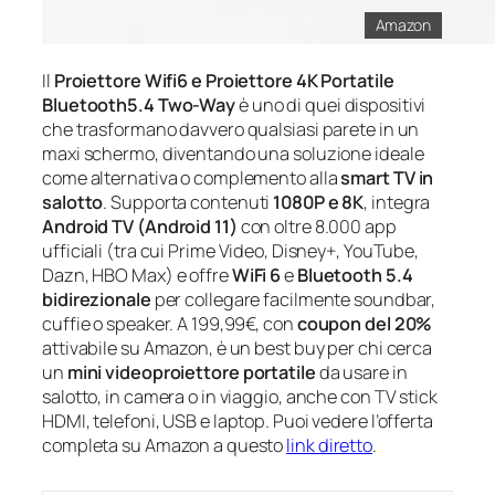
Amazon
Il
Proiettore Wifi6 e Proiettore 4K Portatile
Bluetooth5.4 Two-Way
è uno di quei dispositivi
che trasformano davvero qualsiasi parete in un
maxi schermo, diventando una soluzione ideale
come alternativa o complemento alla
smart TV in
salotto
. Supporta contenuti
1080P e 8K
, integra
Android TV (Android 11)
con oltre 8.000 app
ufficiali (tra cui Prime Video, Disney+, YouTube,
Dazn, HBO Max) e offre
WiFi 6
e
Bluetooth 5.4
bidirezionale
per collegare facilmente soundbar,
cuffie o speaker. A 199,99€, con
coupon del 20%
attivabile su Amazon, è un best buy per chi cerca
un
mini videoproiettore portatile
da usare in
salotto, in camera o in viaggio, anche con TV stick
HDMI, telefoni, USB e laptop. Puoi vedere l’offerta
completa su Amazon a questo
link diretto
.