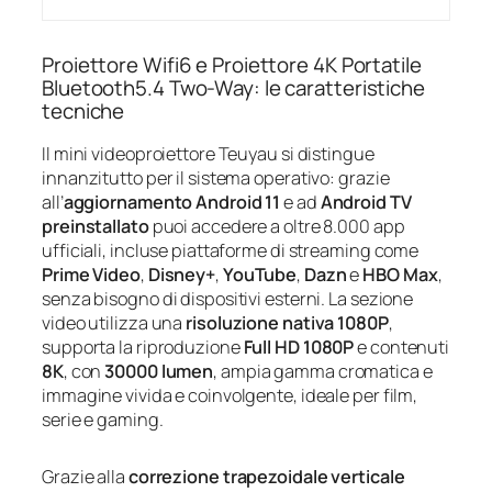
Proiettore Wifi6 e Proiettore 4K Portatile
Bluetooth5.4 Two-Way: le caratteristiche
tecniche
Il mini videoproiettore Teuyau si distingue
innanzitutto per il sistema operativo: grazie
all’
aggiornamento Android 11
e ad
Android TV
preinstallato
puoi accedere a oltre 8.000 app
ufficiali, incluse piattaforme di streaming come
Prime Video
,
Disney+
,
YouTube
,
Dazn
e
HBO Max
,
senza bisogno di dispositivi esterni. La sezione
video utilizza una
risoluzione nativa 1080P
,
supporta la riproduzione
Full HD 1080P
e contenuti
8K
, con
30000 lumen
, ampia gamma cromatica e
immagine vivida e coinvolgente, ideale per film,
serie e gaming.
Grazie alla
correzione trapezoidale verticale