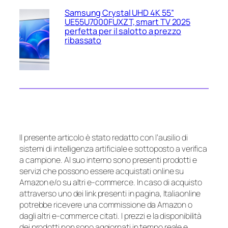
Samsung Crystal UHD 4K 55”
UE55U7000FUXZT, smart TV 2025
perfetta per il salotto a prezzo
ribassato
Il presente articolo è stato redatto con l’ausilio di
sistemi di intelligenza artificiale e sottoposto a verifica
a campione. Al suo interno sono presenti prodotti e
servizi che possono essere acquistati online su
Amazon e/o su altri e-commerce. In caso di acquisto
attraverso uno dei link presenti in pagina, Italiaonline
potrebbe ricevere una commissione da Amazon o
dagli altri e-commerce citati. I prezzi e la disponibilità
dei prodotti non sono aggiornati in tempo reale e