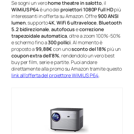
Se sogni un vero
home theatre in salotto
, il
WiMiUS P64
è uno dei
proiettori 1080P Full HD
più
interessanti in offerta su Amazon. Offre
900 ANSI
lumen
, supporto
4K
,
WiFi 6 ultraveloce
,
Bluetooth
5.2 bidirezionale
,
autofocus
e
correzione
trapezoidale automatica
, oltre a zoom 100%-50%
e schermo fino a
300 pollici
. Al momento è
proposto a
99,88€
con uno
sconto del 18%
più un
coupon extra dell’8%
, rendendolo un vero best
buy per film, serie e partite. Puoi andare
direttamente alla promo su Amazon tramite questo
link all’offerta del proiettore WiMiUS P64
.