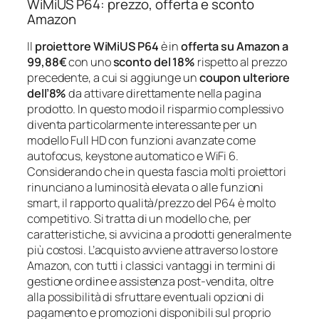
WiMiUS P64: prezzo, offerta e sconto
Amazon
Il
proiettore WiMiUS P64
è in
offerta su Amazon a
99,88€
con uno
sconto del 18%
rispetto al prezzo
precedente, a cui si aggiunge un
coupon ulteriore
dell’8%
da attivare direttamente nella pagina
prodotto. In questo modo il risparmio complessivo
diventa particolarmente interessante per un
modello Full HD con funzioni avanzate come
autofocus, keystone automatico e WiFi 6.
Considerando che in questa fascia molti proiettori
rinunciano a luminosità elevata o alle funzioni
smart, il rapporto qualità/prezzo del P64 è molto
competitivo. Si tratta di un modello che, per
caratteristiche, si avvicina a prodotti generalmente
più costosi. L’acquisto avviene attraverso lo store
Amazon, con tutti i classici vantaggi in termini di
gestione ordine e assistenza post-vendita, oltre
alla possibilità di sfruttare eventuali opzioni di
pagamento e promozioni disponibili sul proprio