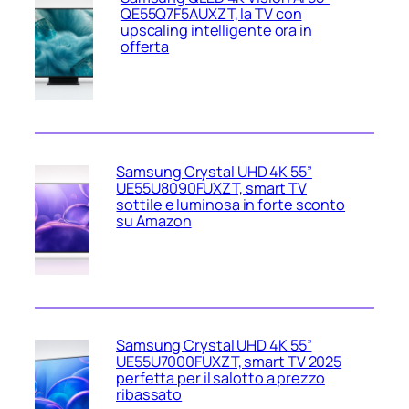
QE55Q7F5AUXZT, la TV con
upscaling intelligente ora in
offerta
Samsung Crystal UHD 4K 55”
UE55U8090FUXZT, smart TV
sottile e luminosa in forte sconto
su Amazon
Samsung Crystal UHD 4K 55”
UE55U7000FUXZT, smart TV 2025
perfetta per il salotto a prezzo
ribassato