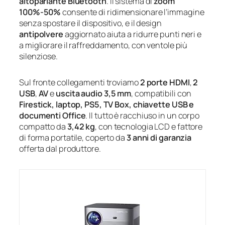
altoparlante Bluetooth
. Il sistema di
zoom
100%-50%
consente di ridimensionare l’immagine
senza spostare il dispositivo, e il design
antipolvere
aggiornato aiuta a ridurre punti neri e
a migliorare il raffreddamento, con ventole più
silenziose.
Sul fronte collegamenti troviamo
2 porte HDMI
,
2
USB
,
AV
e
uscita audio 3,5 mm
, compatibili con
Firestick, laptop, PS5, TV Box, chiavette USB e
documenti Office
. Il tutto è racchiuso in un corpo
compatto da
3,42 kg
, con tecnologia LCD e fattore
di forma portatile, coperto da
3 anni di garanzia
offerta dal produttore.