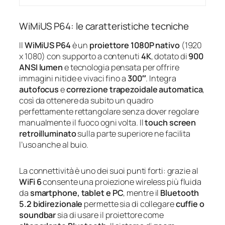
WiMiUS P64: le caratteristiche tecniche
Il
WiMiUS P64
è un
proiettore 1080P nativo
(1920
x 1080) con supporto a contenuti
4K
, dotato di
900
ANSI lumen
e tecnologia pensata per offrire
immagini nitide e vivaci fino a
300″
. Integra
autofocus
e
correzione trapezoidale automatica
,
così da ottenere da subito un quadro
perfettamente rettangolare senza dover regolare
manualmente il fuoco ogni volta. Il
touch screen
retroilluminato
sulla parte superiore ne facilita
l’uso anche al buio.
La connettività è uno dei suoi punti forti: grazie al
WiFi 6
consente una proiezione wireless più fluida
da
smartphone, tablet e PC
, mentre il
Bluetooth
5.2 bidirezionale
permette sia di collegare
cuffie o
soundbar
sia di usare il proiettore come