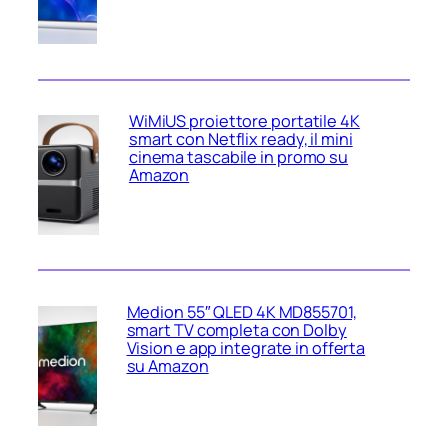
WiMiUS proiettore portatile 4K
smart con Netflix ready, il mini
cinema tascabile in promo su
Amazon
Medion 55″ QLED 4K MD855701,
smart TV completa con Dolby
Vision e app integrate in offerta
su Amazon