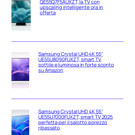
QE55Q7F5AUXZT, la TV con
upscaling intelligente ora in
offerta
Samsung Crystal UHD 4K 55”
UE55U8090FUXZT, smart TV
sottile e luminosa in forte sconto
su Amazon
Samsung Crystal UHD 4K 55”
UE55U7000FUXZT, smart TV 2025
perfetta per il salotto a prezzo
ribassato