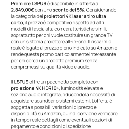
Premiere LSPU9
è disponibile in
offerta
a
2.849,00€
con uno
sconto del 5%
. Considerando
la categoria dei
proiettori 4K laser a tiro ultra
corto
, il prezzo è competitivo rispetto ad altri
modelli di fascia alta con caratteristiche simili,
soprattutto per chi vuole sostituire un grande TV
con un sistema proiettore all-in-one. Il risparmio
reale è legato al prezzo pieno indicato su Amazon e
rende questa promo particolarmente interessante
per chi cerca un prodotto premium senza
compromessi su qualità video e audio.
Il
LSPU9
offre un pacchetto completo con
proiezione 4K HDR10+
, luminosità elevata e
sezione audio integrata, riducendo la necessità di
acquistare soundbar o sistemi esterni. L’offerta è
soggetta a possibili variazioni di prezzo e
disponibilità su Amazon, quindi conviene verificare
in tempo reale dettagli come eventuali opzioni di
pagamento e condizioni di spedizione