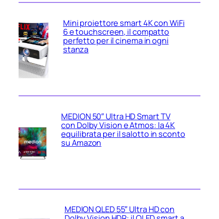
Mini proiettore smart 4K con WiFi
6 e touchscreen, il compatto
perfetto per il cinema in ogni
stanza
MEDION 50″ Ultra HD Smart TV
con Dolby Vision e Atmos: la 4K
equilibrata per il salotto in sconto
su Amazon
MEDION QLED 55″ Ultra HD con
Dolby Vision HDR: il QLED smart a