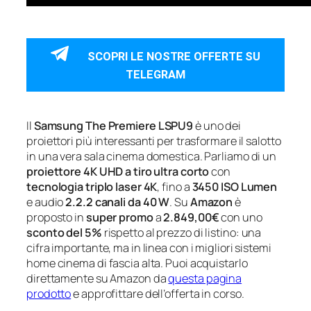
SCOPRI LE NOSTRE OFFERTE SU
TELEGRAM
Il
Samsung The Premiere LSPU9
è uno dei
proiettori più interessanti per trasformare il salotto
in una vera sala cinema domestica. Parliamo di un
proiettore 4K UHD a tiro ultra corto
con
tecnologia triplo laser 4K
, fino a
3450 ISO Lumen
e audio
2.2.2 canali da 40 W
. Su
Amazon
è
proposto in
super promo
a
2.849,00€
con uno
sconto del 5%
rispetto al prezzo di listino: una
cifra importante, ma in linea con i migliori sistemi
home cinema di fascia alta. Puoi acquistarlo
direttamente su Amazon da
questa pagina
prodotto
e approfittare dell’offerta in corso.