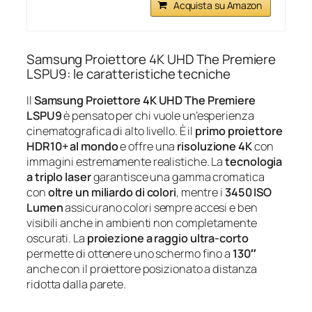
Acquista su Amazon
Samsung Proiettore 4K UHD The Premiere
LSPU9: le caratteristiche tecniche
Il
Samsung Proiettore 4K UHD The Premiere
LSPU9
è pensato per chi vuole un’esperienza
cinematografica di alto livello. È il
primo proiettore
HDR10+ al mondo
e offre una
risoluzione 4K
con
immagini estremamente realistiche. La
tecnologia
a triplo laser
garantisce una gamma cromatica
con
oltre un miliardo di colori
, mentre i
3450 ISO
Lumen
assicurano colori sempre accesi e ben
visibili anche in ambienti non completamente
oscurati. La
proiezione a raggio ultra-corto
permette di ottenere uno schermo fino a
130″
anche con il proiettore posizionato a distanza
ridotta dalla parete.