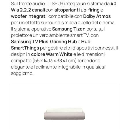
Sul fronte audio, il LSPU9 integra un sistema da
40
W a 2.2.2 canali
con
altoparlanti up-firing
e
woofer integrati
, compatibile con
Dolby Atmos
per un effetto surround simile a quello del cinema.
Il sistema operativo
Samsung Tizen
porta sul
proiettore un vero ambiente smart TV, con
Samsung TV Plus
,
Gaming Hub
e
Hub
SmartThings
per gestire altri dispositivi connessi. Il
design in
colore Warm White
e le dimensioni
compatte (55 x 14,13 x 38,41 cm) lo rendono
elegante e facilmente integrabile in qualsiasi
soggiorno.