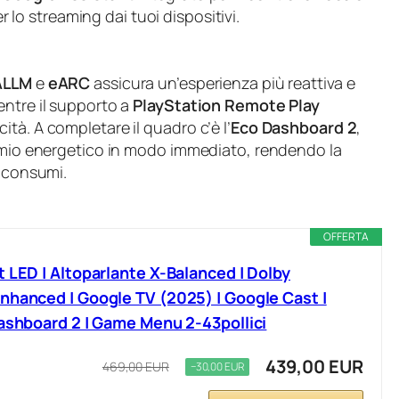
r lo streaming dai tuoi dispositivi.
ALLM
e
eARC
assicura un’esperienza più reattiva e
entre il supporto a
PlayStation Remote Play
tà. A completare il quadro c’è l’
Eco Dashboard 2
,
armio energetico in modo immediato, rendendo la
e consumi.
OFFERTA
 LED | Altoparlante X-Balanced | Dolby
nhanced | Google TV (2025) | Google Cast |
Dashboard 2 | Game Menu 2-43pollici
439,00 EUR
469,00 EUR
−30,00 EUR