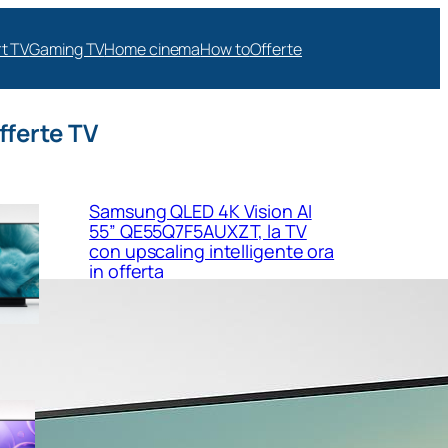
t TV
Gaming TV
Home cinema
How to
Offerte
fferte TV
Samsung QLED 4K Vision AI
55” QE55Q7F5AUXZT, la TV
con upscaling intelligente ora
in offerta
Samsung Crystal UHD 4K 55”
UE55U8090FUXZT, smart TV
sottile e luminosa in forte