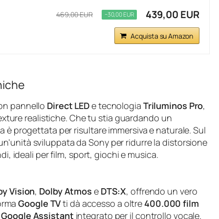
439,00 EUR
469,00 EUR
−30,00 EUR
Acquista su Amazon
niche
con pannello
Direct LED
e tecnologia
Triluminos Pro
,
exture realistiche. Che tu stia guardando un
 è progettata per risultare immersiva e naturale. Sul
 un’unità sviluppata da Sony per ridurre la distorsione
i, ideali per film, sport, giochi e musica.
by Vision
,
Dolby Atmos
e
DTS:X
, offrendo un vero
forma
Google TV
ti dà accesso a oltre
400.000 film
n
Google Assistant
integrato per il controllo vocale.