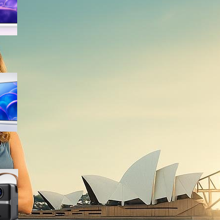
sconto su Amazon
Samsung Crystal UHD 4K 55”
UE55U7000FUXZT, smart TV
2025 perfetta per il salotto a
prezzo ribassato
WiMiUS proiettore portatile 4K
smart con Netflix ready, il mini
cinema tascabile in promo su
Amazon