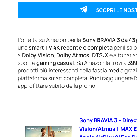
SCOPRI LE NOS
L’offerta su Amazon per la
Sony BRAVIA 3 da 43 p
una
smart TV 4K recente e completa
per il sa
a
Dolby Vision
,
Dolby Atmos
,
DTS:X
e altoparla
sport e
gaming casual
. Su Amazon la trovi a
39
prodotti più interessanti nella fascia media graz
piattaforma smart completa. Puoi raggiungere l
approfittare subito della promo.
Sony BRAVIA 3 – Direct
Vision/Atmos | IMAX E