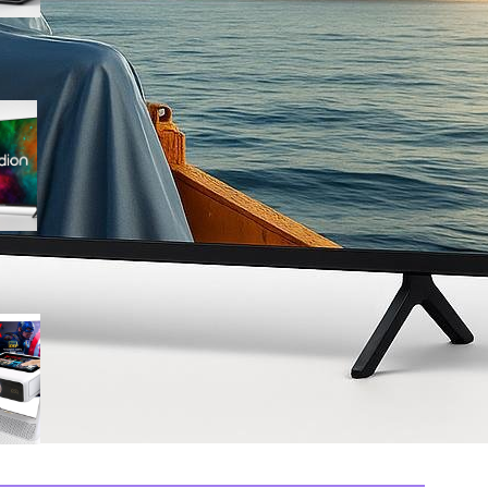
Medion 55″ QLED 4K
MD855701, smart TV completa
con Dolby Vision e app
integrate in offerta su Amazon
Mini proiettore smart 4K con
WiFi 6 e touchscreen, il
compatto perfetto per il
cinema in ogni stanza