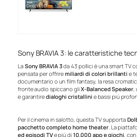
Sony BRAVIA 3: le caratteristiche tec
La
Sony BRAVIA 3
da 43 pollici è una smart TV 
pensata per offrire
miliardi di colori brillanti
e t
documentario o un film fantasy, la resa cromatica
fronte audio spiccano gli
X-Balanced Speaker
,
e garantire
dialoghi cristallini
e bassi più profond
Per il cinema in salotto, questa TV supporta
Dol
pacchetto completo home theater
. La piatta
ed episodi TV
e più di
10.000 app e giochi
, co