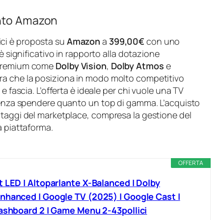
onto Amazon
ici è proposta su
Amazon
a
399,00€
con uno
o è significativo in rapporto alla dotazione
à premium come
Dolby Vision
,
Dolby Atmos
e
ifra che la posiziona in modo molto competitivo
e fascia. L’offerta è ideale per chi vuole una TV
 senza spendere quanto un top di gamma. L’acquisto
ntaggi del marketplace, compresa la gestione del
a piattaforma.
OFFERTA
 LED | Altoparlante X-Balanced | Dolby
nhanced | Google TV (2025) | Google Cast |
Dashboard 2 | Game Menu 2-43pollici