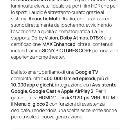
luminosità elevata, ideale sia per i film HDR che per
lo sport. L’audio è altrettanto curato grazie al
sistema
Acoustic Multi-Audio
, che fa arrivare il
suono direttamente dallo schermo, avvicinando
l’esperienza a quella cinematografica. La TV
supporta
Dolby Vision
,
Dolby Atmos
,
DTS:X
e la
certificazione
IMAX Enhanced
, oltre ai contenuti
inclusi tramite
SONY PICTURES CORE
per una vera
esperienza home theater.
Dal lato smart, parliamo di una
Google TV
completa: oltre
400.000 film ed episodi
, più di
10.000 app e giochi
, integrazione con
Assistente
Google
,
Google Cast
e
Apple AirPlay 2
. Per il
gaming trovi
HDMI 2.1
con
4K/120fps
,
VRR
,
ALLM
e
il
Menu di gioco 2
con funzioni di assistenza
dedicate, rendendola una scelta eccellente anche
per console di nuova generazione.