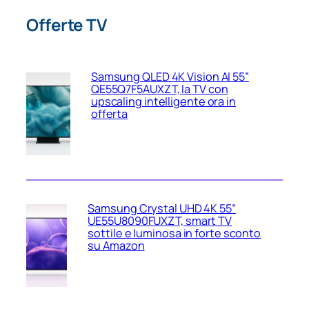
Offerte TV
Samsung QLED 4K Vision AI 55”
QE55Q7F5AUXZT, la TV con
upscaling intelligente ora in
offerta
Samsung Crystal UHD 4K 55”
UE55U8090FUXZT, smart TV
sottile e luminosa in forte sconto
su Amazon