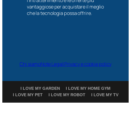
l’intrattenimento e le offerte più
vantaggiose per acquistare il meglio
che la tecnologia possa offrire.
Chi siamo
Note Legali
Privacy e cookie policy
I LOVE MY GARDEN
I LOVE MY HOME GYM
I LOVE MY PET
I LOVE MY ROBOT
I LOVE MY TV