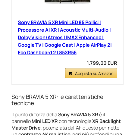
Sony BRAVIA 5 XR Mini LED 85 Pollici |
Processore AI XR | Acoustic Multi-Audio |
Dolby Vision/Atmos | IMAX Enhanced |
Google TV | Google Cast | Apple AirPlay 2|
Eco Dashboard 2 | 85XR55
1.799,00 EUR
Acquista su Amazon
Sony BRAVIA 5 XR: le caratteristiche
tecniche
Il punto di forza della
Sony BRAVIA 5 XR
è il
pannello
Mini LED XR
con tecnologia
XR Backlight
Master Drive
, potenziata dall’AI: questo permette
un
contrasto 4K realistico
, neri più profondi e una