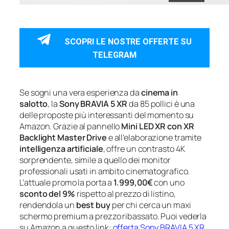
SCOPRI LE NOSTRE OFFERTE SU
TELEGRAM
Se sogni una vera esperienza da
cinema in
salotto
, la
Sony BRAVIA 5 XR
da 85 pollici è una
delle proposte più interessanti del momento su
Amazon. Grazie al pannello
Mini LED XR con XR
Backlight Master Drive
e all’elaborazione tramite
intelligenza artificiale
, offre un contrasto 4K
sorprendente, simile a quello dei monitor
professionali usati in ambito cinematografico.
L’attuale promo la porta a
1.999,00€
con uno
sconto del 9%
rispetto al prezzo di listino,
rendendola un
best buy
per chi cerca un maxi
schermo premium a prezzo ribassato. Puoi vederla
su Amazon a questo link:
offerta Sony BRAVIA 5 XR