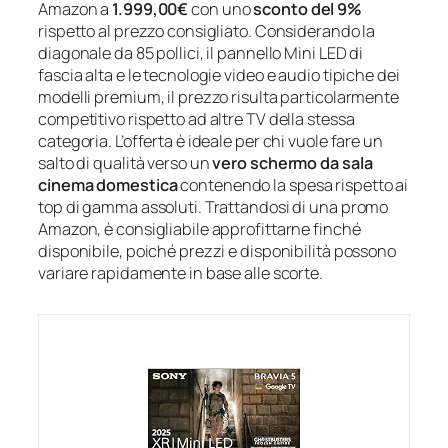
Amazon a
1.999,00€
con uno
sconto del 9%
rispetto al prezzo consigliato. Considerando la
diagonale da 85 pollici, il pannello Mini LED di
fascia alta e le tecnologie video e audio tipiche dei
modelli premium, il prezzo risulta particolarmente
competitivo rispetto ad altre TV della stessa
categoria. L’offerta è ideale per chi vuole fare un
salto di qualità verso un
vero schermo da sala
cinema domestica
contenendo la spesa rispetto ai
top di gamma assoluti. Trattandosi di una promo
Amazon, è consigliabile approfittarne finché
disponibile, poiché prezzi e disponibilità possono
variare rapidamente in base alle scorte.