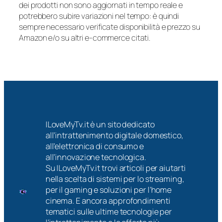
dei prodotti non sono aggiornati in tempo reale e
potrebbero subire variazioni nel tempo: è quindi
sempre necessario verificate disponibilità e prezzo su
Amazon e/o su altri e-commerce citati.
ILoveMyTv.it è un sito dedicato
all’intrattenimento digitale domestico,
all’elettronica di consumo e
all’innovazione tecnologica.
Su ILoveMyTv.it trovi articoli per aiutarti
nella scelta di sistemi per lo streaming,
per il gaming e soluzioni per l’home
cinema. E ancora approfondimenti
tematici sulle ultime tecnologie per