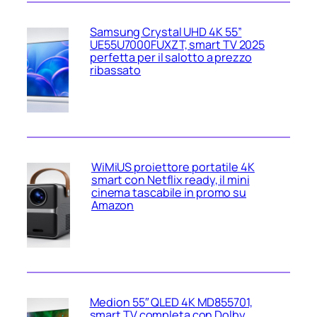
Samsung Crystal UHD 4K 55”
UE55U7000FUXZT, smart TV 2025
perfetta per il salotto a prezzo
ribassato
WiMiUS proiettore portatile 4K
smart con Netflix ready, il mini
cinema tascabile in promo su
Amazon
Medion 55″ QLED 4K MD855701,
smart TV completa con Dolby