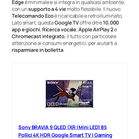
Edge
è minimale e si integra in qualsiasi ambiente,
con un
supporto a 4 vie
molto flessibile. Il nuovo
Telecomando Eco
è ricaricabile e retroilluminato.
Lato smart, questa
Google TV
offre oltre
10.000
app e giochi
,
Ricerca vocale
,
Apple AirPlay 2
e
Chromecast integrato
, il tutto con particolare
attenzione ai consumi energetici, per aiutarti a
risparmiare in bolletta
.
Sony BRAVIA 9 QLED (XR l Mini LED) 85
Pollici 4K HDR Google Smart TV | Gaming