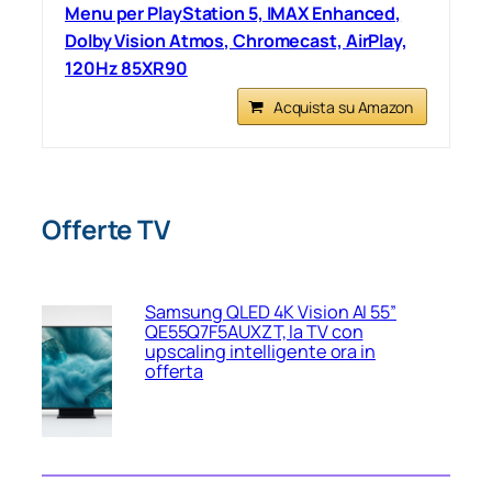
Menu per PlayStation 5, IMAX Enhanced,
Dolby Vision Atmos, Chromecast, AirPlay,
120Hz 85XR90
Acquista su Amazon
Offerte TV
Samsung QLED 4K Vision AI 55”
QE55Q7F5AUXZT, la TV con
upscaling intelligente ora in
offerta