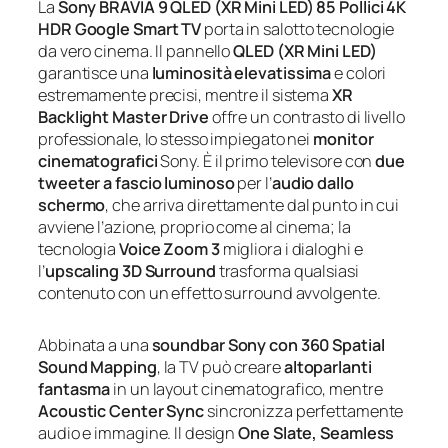
La
Sony BRAVIA 9 QLED (XR Mini LED) 85 Pollici 4K
HDR Google Smart TV
porta in salotto tecnologie
da vero cinema. Il pannello
QLED (XR Mini LED)
garantisce una
luminosità elevatissima
e colori
estremamente precisi, mentre il sistema
XR
Backlight Master Drive
offre un contrasto di livello
professionale, lo stesso impiegato nei
monitor
cinematografici
Sony. È il primo televisore con
due
tweeter a fascio luminoso
per l’
audio dallo
schermo
, che arriva direttamente dal punto in cui
avviene l’azione, proprio come al cinema; la
tecnologia
Voice Zoom 3
migliora i dialoghi e
l’
upscaling 3D Surround
trasforma qualsiasi
contenuto con un effetto surround avvolgente.
Abbinata a una
soundbar Sony con 360 Spatial
Sound Mapping
, la TV può creare
altoparlanti
fantasma
in un layout cinematografico, mentre
Acoustic Center Sync
sincronizza perfettamente
audio e immagine. Il design
One Slate, Seamless