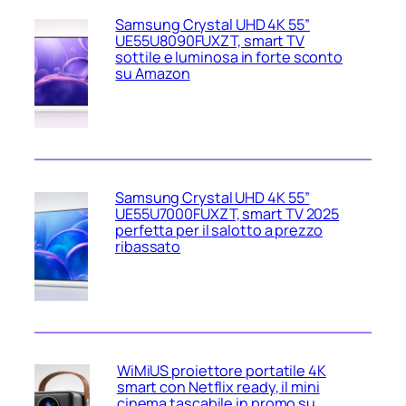
Samsung Crystal UHD 4K 55”
UE55U8090FUXZT, smart TV
sottile e luminosa in forte sconto
su Amazon
Samsung Crystal UHD 4K 55”
UE55U7000FUXZT, smart TV 2025
perfetta per il salotto a prezzo
ribassato
WiMiUS proiettore portatile 4K
smart con Netflix ready, il mini
cinema tascabile in promo su