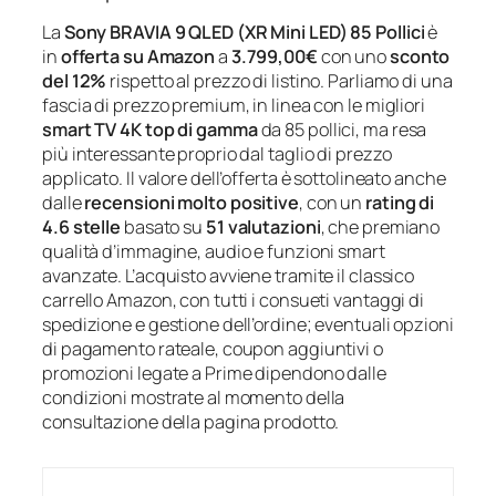
La
Sony BRAVIA 9 QLED (XR Mini LED) 85 Pollici
è
in
offerta su Amazon
a
3.799,00€
con uno
sconto
del 12%
rispetto al prezzo di listino. Parliamo di una
fascia di prezzo premium, in linea con le migliori
smart TV 4K top di gamma
da 85 pollici, ma resa
più interessante proprio dal taglio di prezzo
applicato. Il valore dell’offerta è sottolineato anche
dalle
recensioni molto positive
, con un
rating di
4.6 stelle
basato su
51 valutazioni
, che premiano
qualità d’immagine, audio e funzioni smart
avanzate. L’acquisto avviene tramite il classico
carrello Amazon, con tutti i consueti vantaggi di
spedizione e gestione dell’ordine; eventuali opzioni
di pagamento rateale, coupon aggiuntivi o
promozioni legate a Prime dipendono dalle
condizioni mostrate al momento della
consultazione della pagina prodotto.