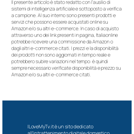
Il presente articolo è stato redatto con l’ausilio di
sistemi di intelligenza artificiale e sottoposto a verifica
a campione. Al suo interno sono presenti prodotti e
servizi che possono essere acquistati online su
Amazon e/o su altri e-commerce. In caso di acquisto
attraverso uno dei link presenti in pagina, Italiaonline
potrebbe ricevere una commissione da Amazon o
dagli altri e-commerce citati. I prezzi e la disponibilità
dei prodotti non sono aggiornati in tempo reale e
potrebbero subire variazioni nel tempo: è quindi
sempre necessario verificate disponibilità e prezzo su
Amazon e/o su altri e-commerce citati.
ILoveMyTv.it è un sito dedicato
all’intrattenimento digitale domestico,