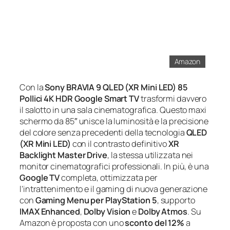
Amazon
Con la
Sony BRAVIA 9 QLED (XR Mini LED) 85
Pollici 4K HDR Google Smart TV
trasformi davvero
il salotto in una sala cinematografica. Questo maxi
schermo da 85″ unisce la luminosità e la precisione
del colore senza precedenti della tecnologia
QLED
(XR Mini LED)
con il contrasto definitivo
XR
Backlight Master Drive
, la stessa utilizzata nei
monitor cinematografici professionali. In più, è una
Google TV
completa, ottimizzata per
l’intrattenimento e il gaming di nuova generazione
con
Gaming Menu per PlayStation 5
, supporto
IMAX Enhanced
,
Dolby Vision
e
Dolby Atmos
. Su
Amazon è proposta con uno
sconto del 12%
a