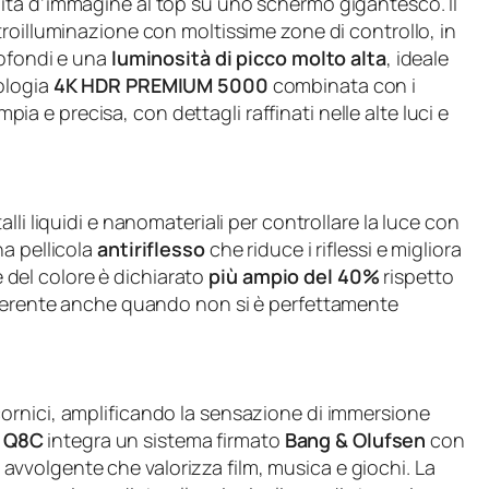
ità d’immagine al top su uno schermo gigantesco. Il
etroilluminazione con moltissime zone di controllo, in
rofondi e una
luminosità di picco molto alta
, ideale
ologia
4K HDR PREMIUM 5000
combinata con i
a e precisa, con dettagli raffinati nelle alte luci e
talli liquidi e nanomateriali per controllare la luce con
a pellicola
antiriflesso
che riduce i riflessi e migliora
ne del colore è dichiarato
più ampio del 40%
rispetto
coerente anche quando non si è perfettamente
ornici, amplificando la sensazione di immersione
e
Q8C
integra un sistema firmato
Bang & Olufsen
con
 avvolgente che valorizza film, musica e giochi. La