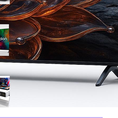
Medion 55″ QLED 4K
MD855701, smart TV completa
con Dolby Vision e app
integrate in offerta su Amazon
Mini proiettore smart 4K con
WiFi 6 e touchscreen, il
compatto perfetto per il
cinema in ogni stanza