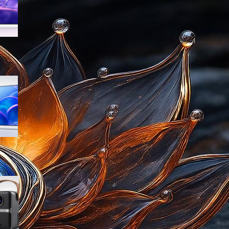
sconto su Amazon
Samsung Crystal UHD 4K 55”
UE55U7000FUXZT, smart TV
2025 perfetta per il salotto a
prezzo ribassato
WiMiUS proiettore portatile 4K
smart con Netflix ready, il mini
cinema tascabile in promo su
Amazon