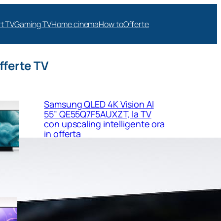
t TV
Gaming TV
Home cinema
How to
Offerte
fferte TV
Samsung QLED 4K Vision AI
55” QE55Q7F5AUXZT, la TV
con upscaling intelligente ora
in offerta
Samsung Crystal UHD 4K 55”
UE55U8090FUXZT, smart TV
sottile e luminosa in forte