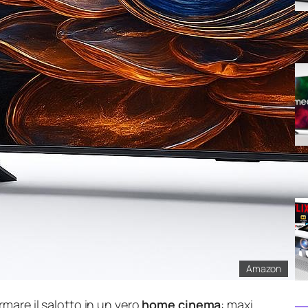
Amazon
rmare il salotto in un vero
home cinema
: maxi