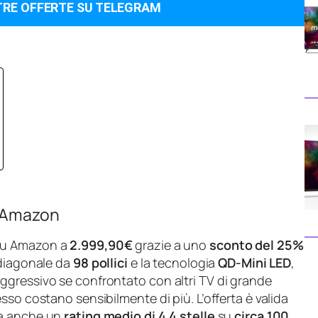
TRE OFFERTE SU TELEGRAM
o Amazon
 su Amazon a
2.999,90€
grazie a uno
sconto del 25%
 diagonale da
98 pollici
e la tecnologia
QD‑Mini LED
,
ggressivo se confrontato con altri TV di grande
sso costano sensibilmente di più. L’offerta è valida
ta anche un
rating medio di 4,4 stelle
su
circa 100