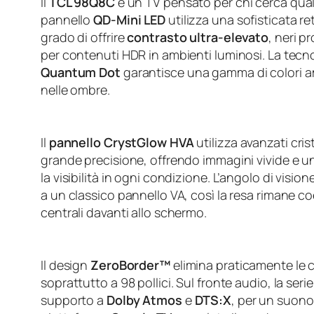
Il
TCL 98Q8C
è un TV pensato per chi cerca qual
pannello
QD‑Mini LED
utilizza una sofisticata r
grado di offrire
contrasto ultra‑elevato
, neri p
per contenuti HDR in ambienti luminosi. La tecn
Quantum Dot
garantisce una gamma di colori ampi
nelle ombre.
Il
pannello CrystGlow HVA
utilizza avanzati cris
grande precisione, offrendo immagini vivide e un
la visibilità in ogni condizione. L’angolo di visio
a un classico pannello VA, così la resa rimane 
centrali davanti allo schermo.
Il design
ZeroBorder™
elimina praticamente le c
soprattutto a 98 pollici. Sul fronte audio, la seri
supporto a
Dolby Atmos
e
DTS:X
, per un suono