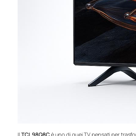
Il
TCL 98Q8C
è uno di quei TV pensati per trasfo