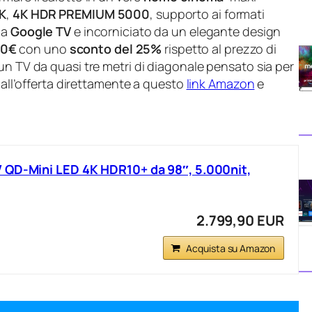
4K
,
4K HDR PREMIUM 5000
, supporto ai formati
 da
Google TV
e incorniciato da un elegante design
90€
con uno
sconto del 25%
rispetto al prezzo di
un TV da quasi tre metri di diagonale pensato sia per
e all’offerta direttamente a questo
link Amazon
e
 QD‑Mini LED 4K HDR10+ da 98″, 5.000nit,
2.799,90 EUR
Acquista su Amazon