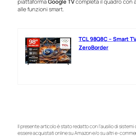
piattaforma
Google TV
completa il quadro con a
alle funzioni smart.
TCL 98Q8C – Smart TV
ZeroBorder
Il presente articolo è stato redatto con l’ausilio di sistem
essere acquistati online su Amazon e/o su altri e-commerc