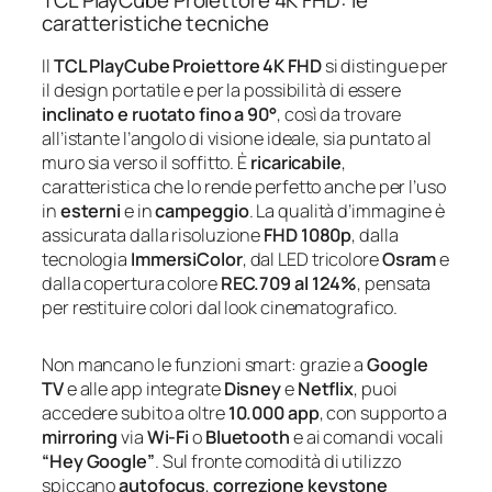
TCL PlayCube Proiettore 4K FHD: le
caratteristiche tecniche
Il
TCL PlayCube Proiettore 4K FHD
si distingue per
il design portatile e per la possibilità di essere
inclinato e ruotato fino a 90°
, così da trovare
all’istante l’angolo di visione ideale, sia puntato al
muro sia verso il soffitto. È
ricaricabile
,
caratteristica che lo rende perfetto anche per l’uso
in
esterni
e in
campeggio
. La qualità d’immagine è
assicurata dalla risoluzione
FHD 1080p
, dalla
tecnologia
ImmersiColor
, dal LED tricolore
Osram
e
dalla copertura colore
REC.709 al 124%
, pensata
per restituire colori dal look cinematografico.
Non mancano le funzioni smart: grazie a
Google
TV
e alle app integrate
Disney
e
Netflix
, puoi
accedere subito a oltre
10.000 app
, con supporto a
mirroring
via
Wi‑Fi
o
Bluetooth
e ai comandi vocali
“Hey Google”
. Sul fronte comodità di utilizzo
spiccano
autofocus
,
correzione keystone