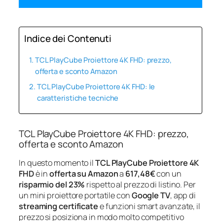
Indice dei Contenuti
TCL PlayCube Proiettore 4K FHD: prezzo,
offerta e sconto Amazon
TCL PlayCube Proiettore 4K FHD: le
caratteristiche tecniche
TCL PlayCube Proiettore 4K FHD: prezzo,
offerta e sconto Amazon
In questo momento il
TCL PlayCube Proiettore 4K
FHD
è in
offerta su Amazon
a
617,48€
con un
risparmio del 23%
rispetto al prezzo di listino. Per
un mini proiettore portatile con
Google TV
, app di
streaming certificate
e funzioni smart avanzate, il
prezzo si posiziona in modo molto competitivo