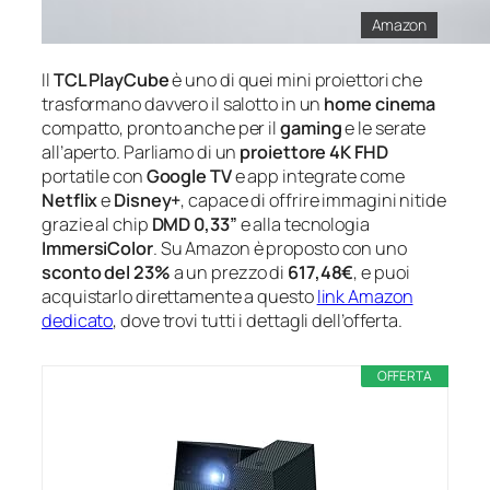
Amazon
Il
TCL PlayCube
è uno di quei mini proiettori che
trasformano davvero il salotto in un
home cinema
compatto, pronto anche per il
gaming
e le serate
all’aperto. Parliamo di un
proiettore 4K FHD
portatile con
Google TV
e app integrate come
Netflix
e
Disney+
, capace di offrire immagini nitide
grazie al chip
DMD 0,33”
e alla tecnologia
ImmersiColor
. Su Amazon è proposto con uno
sconto del 23%
a un prezzo di
617,48€
, e puoi
acquistarlo direttamente a questo
link Amazon
dedicato
, dove trovi tutti i dettagli dell’offerta.
OFFERTA