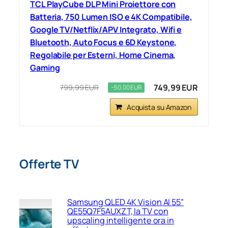
TCL PlayCube DLP Mini Proiettore con
Batteria, 750 Lumen ISO e 4K Compatibile,
Google TV/Netflix/APV Integrato, Wifi e
Bluetooth, Auto Focus e 6D Keystone,
Regolabile per Esterni, Home Cinema,
Gaming
749,99 EUR
799,99 EUR
−50,00 EUR
Acquista su Amazon
Offerte TV
Samsung QLED 4K Vision AI 55”
QE55Q7F5AUXZT, la TV con
upscaling intelligente ora in