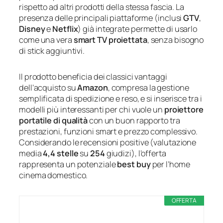
rispetto ad altri prodotti della stessa fascia. La
presenza delle principali piattaforme (inclusi
GTV
,
Disney
e
Netflix
) già integrate permette di usarlo
come una vera
smart TV proiettata
, senza bisogno
di stick aggiuntivi.
Il prodotto beneficia dei classici vantaggi
dell’acquisto su
Amazon
, compresa la gestione
semplificata di spedizione e reso, e si inserisce tra i
modelli più interessanti per chi vuole un
proiettore
portatile di qualità
con un buon rapporto tra
prestazioni, funzioni smart e prezzo complessivo.
Considerando le recensioni positive (valutazione
media
4,4 stelle
su
254
giudizi), l’offerta
rappresenta un potenziale
best buy
per l’home
cinema domestico.
OFFERTA