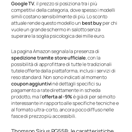
Google TV
, il prezzo si posiziona tra i più
competitivi della categoria, dove spesso i modelli
simili costano sensibilmente di più. Lo sconto
attuale rende questo modello un
best buy
per chi
vuole un grande schermo in salotto senza
superare la soglia psicologica dei mille euro.
La pagina Amazon segnala la presenza di
spedizione tramite store ufficiale
, con la
possibilità di approfittare di tutte le tradizionali
tutele offerte dalla piattaforma, inclusi i servizi di
reso standard. Non sono indicati al momento
coupon aggiuntivi
né dettagli specifici su
pagamento a rate direttamente in scheda
prodotto, ma l’
offerta al -9%
è già di per sé molto
interessante in rapporto alle specifiche tecniche e
al formato ultra‑corto, ancora poco diffuso nelle
fasce di prezzo più accessibili.
Thomson Sirius PG55B: le caratteristiche