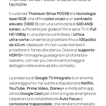
tecniche
Il cuore del
Thomson Sirius PG55B
è la
tecnologia
laser RGB
, che offre
colori vivaci
e un
contrasto
elevato (1000:1)
con una luminosità di
600 ANSI
lumen
, sufficiente per godersi film e serie TV in
Full
HD 1080p
in una stanza controllata. L’
ottica
ultra‑corta
consente di proiettare fino a
100 pollici
da 40 cm
, ideale per chi non vuole montare il
proiettore in fondo alla stanza. Grazie al
supporto
HDR10+
l’immagine guadagna in profondità e
realismo, con neri più convincenti e maggior
dettaglio nelle scene ad alto contrasto.
La presenza di
Google TV integrato
è un enorme
valore aggiunto: hai subito a disposizione
Netflix,
YouTube, Prime Video, Disney+
e molte altre app,
oltre a
Google Cast
per il mirroring da smartphone.
L’esperienza è completata da
Auto Focus
e
correzione trapezoidale
, che rendono immediato