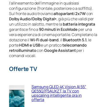
l’allineamento dell’immagine in qualsiasi
configurazione (frontale, posteriore o a soffitto).
Sul fronte audio troviamo
altoparlanti 2x7W
con
Dolby Audio/Dolby Digital+
, già più che validi per
un utilizzo in salotto, mentre la
batteria integrata
garantisce fino a
90 minuti in EcoMode
per una
vera esperienza di cinema portatile. Completano la
dotazione il
Wi‑Fi dual‑band
, il
Bluetooth 5.1
, le
porte
HDMI e USB
e un pratico
telecomando
retroilluminato
con
Google Assistant
per i
comandi vocali.
Offerte TV
Samsung QLED 4K Vision AI 55”
QE55Q7F5AUXZT, la TV con
upscaling intelligente ora in
offerta