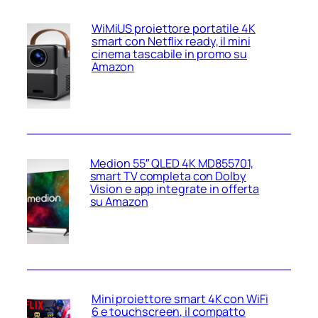
WiMiUS proiettore portatile 4K
smart con Netflix ready, il mini
cinema tascabile in promo su
Amazon
Medion 55″ QLED 4K MD855701,
smart TV completa con Dolby
Vision e app integrate in offerta
su Amazon
Mini proiettore smart 4K con WiFi
6 e touchscreen, il compatto