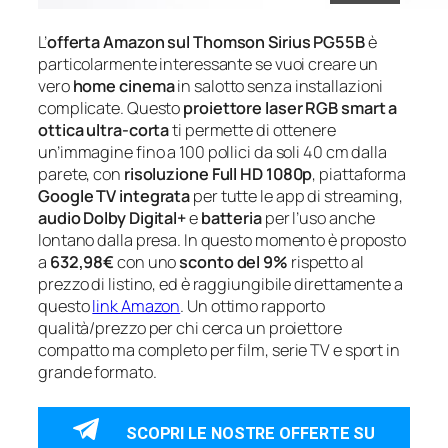
L’
offerta Amazon sul Thomson Sirius PG55B
è
particolarmente interessante se vuoi creare un
vero
home cinema
in salotto senza installazioni
complicate. Questo
proiettore laser RGB smart a
ottica ultra‑corta
ti permette di ottenere
un’immagine fino a 100 pollici da soli 40 cm dalla
parete, con
risoluzione Full HD 1080p
, piattaforma
Google TV integrata
per tutte le app di streaming,
audio Dolby Digital+
e
batteria
per l’uso anche
lontano dalla presa. In questo momento è proposto
a
632,98€
con uno
sconto del 9%
rispetto al
prezzo di listino, ed è raggiungibile direttamente a
questo
link Amazon
. Un ottimo rapporto
qualità/prezzo per chi cerca un proiettore
compatto ma completo per film, serie TV e sport in
grande formato.
SCOPRI LE NOSTRE OFFERTE SU