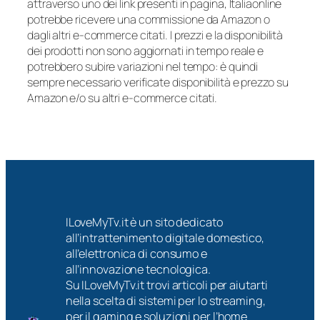
attraverso uno dei link presenti in pagina, Italiaonline
potrebbe ricevere una commissione da Amazon o
dagli altri e-commerce citati. I prezzi e la disponibilità
dei prodotti non sono aggiornati in tempo reale e
potrebbero subire variazioni nel tempo: è quindi
sempre necessario verificate disponibilità e prezzo su
Amazon e/o su altri e-commerce citati.
ILoveMyTv.it è un sito dedicato
all’intrattenimento digitale domestico,
all’elettronica di consumo e
all’innovazione tecnologica.
Su ILoveMyTv.it trovi articoli per aiutarti
nella scelta di sistemi per lo streaming,
per il gaming e soluzioni per l’home