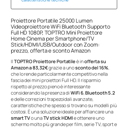
Proiettore Portatile 25000 Lumen
Videoproiettore WiFi Bluetooth Supporto
Full HD 1080P, TOPTRO Mini Proiettore
Home Cinema per Smartphone/TV
Stick/HDMI/USB/Outdoor con Zoom:
prezzo, offerta e sconto Amazon
Il
TOPTRO Proiettore Portatile
è in
offerta su
Amazon a 83,32€
grazie a uno
sconto del 16%
,
che lo rende particolarmente competitivo nella
fascia dei mini proiettori Full HD. Il risparmio
rispetto al prezzo pieno è interessante
considerando la presenza di
WiFi 6
,
Bluetooth 5.2
e delle correzioni trapezoidali avanzate,
caratteristiche che spesso si trovano su modelli più
costosi. È una soluzione ideale per affiancare una
smart TV
o una
TV stick HDMI
e ottenere uno
schermo molto più grande per film, serie TV, sport e