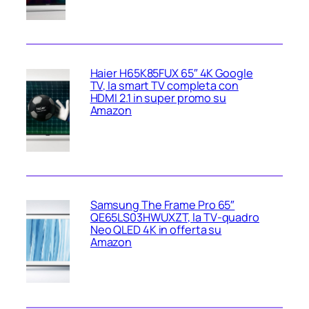
Haier H65K85FUX 65″ 4K Google
TV, la smart TV completa con
HDMI 2.1 in super promo su
Amazon
Samsung The Frame Pro 65″
QE65LS03HWUXZT, la TV‑quadro
Neo QLED 4K in offerta su
Amazon