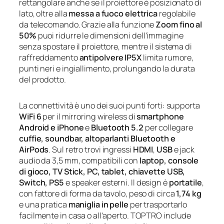
rettangolare anche se il proiettore è posizionato di
lato, oltre alla
messa a fuoco elettrica
regolabile
da telecomando. Grazie alla funzione
Zoom fino al
50%
puoi ridurre le dimensioni dell’immagine
senza spostare il proiettore, mentre il sistema di
raffreddamento
antipolvere IP5X
limita rumore,
punti neri e ingiallimento, prolungando la durata
del prodotto.
La connettività è uno dei suoi punti forti: supporta
WiFi 6
per il mirroring wireless di
smartphone
Android e iPhone
e
Bluetooth 5.2
per collegare
cuffie, soundbar, altoparlanti Bluetooth e
AirPods
. Sul retro trovi ingressi
HDMI
,
USB
e jack
audio da 3,5 mm, compatibili con
laptop, console
di gioco, TV Stick, PC, tablet, chiavette USB,
Switch, PS5
e speaker esterni. Il design è
portatile
,
con fattore di forma da tavolo, peso di circa
1,74 kg
e una pratica
maniglia in pelle
per trasportarlo
facilmente in casa o all’aperto. TOPTRO include