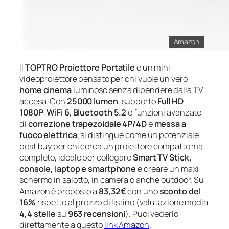
Amazon
Il
TOPTRO Proiettore Portatile
è un mini
videoproiettore pensato per chi vuole un vero
home cinema
luminoso senza dipendere dalla TV
accesa. Con
25000 lumen
, supporto
Full HD
1080P
,
WiFi 6
,
Bluetooth 5.2
e funzioni avanzate
di
correzione trapezoidale 4P/4D
e
messa a
fuoco elettrica
, si distingue come un potenziale
best buy per chi cerca un proiettore compatto ma
completo, ideale per collegare
Smart TV Stick,
console, laptop e smartphone
e creare un maxi
schermo in salotto, in camera o anche outdoor. Su
Amazon è proposto a
83,32€
con uno
sconto del
16%
rispetto al prezzo di listino (valutazione media
4,4 stelle
su
963 recensioni
). Puoi vederlo
direttamente a questo
link Amazon
.