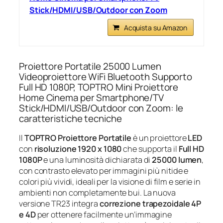
Stick/HDMI/USB/Outdoor con Zoom
Acquista su Amazon
Proiettore Portatile 25000 Lumen
Videoproiettore WiFi Bluetooth Supporto
Full HD 1080P, TOPTRO Mini Proiettore
Home Cinema per Smartphone/TV
Stick/HDMI/USB/Outdoor con Zoom: le
caratteristiche tecniche
Il
TOPTRO Proiettore Portatile
è un proiettore
LED
con
risoluzione 1920 x 1080
che supporta il
Full HD
1080P
e una luminosità dichiarata di
25000 lumen
,
con contrasto elevato per immagini più nitide e
colori più vividi, ideali per la visione di film e serie in
ambienti non completamente bui. La nuova
versione TR23 integra
correzione trapezoidale 4P
e 4D
per ottenere facilmente un’immagine