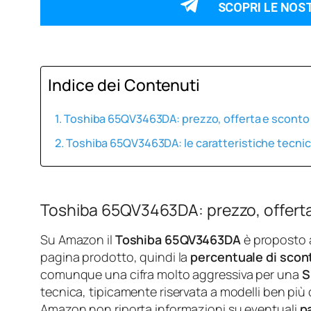
SCOPRI LE NOS
Indice dei Contenuti
Toshiba 65QV3463DA: prezzo, offerta e scont
Toshiba 65QV3463DA: le caratteristiche tecni
Toshiba 65QV3463DA: prezzo, offert
Su Amazon il
Toshiba 65QV3463DA
è proposto 
pagina prodotto, quindi la
percentuale di scon
comunque una cifra molto aggressiva per una
S
tecnica, tipicamente riservata a modelli ben più 
Amazon non riporta informazioni su eventuali
p