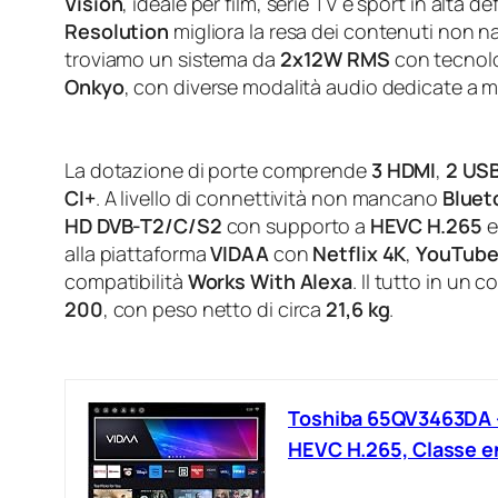
Vision
, ideale per film, serie TV e sport in alta d
Resolution
migliora la resa dei contenuti non nat
troviamo un sistema da
2x12W RMS
con tecnol
Onkyo
, con diverse modalità audio dedicate a m
La dotazione di porte comprende
3 HDMI
,
2 US
CI+
. A livello di connettività non mancano
Bluet
HD DVB-T2/C/S2
con supporto a
HEVC H.265
e
alla piattaforma
VIDAA
con
Netflix 4K
,
YouTube
compatibilità
Works With Alexa
. Il tutto in un
200
, con peso netto di circa
21,6 kg
.
Toshiba 65QV3463DA – 
HEVC H.265, Classe e