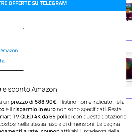
TRE OFFERTE SU TELEGRAM
o Amazon
che
a e sconto Amazon
a un
prezzo di 588,90€
. Il listino non è indicato nella
to
e il
risparmio in euro
non sono specificati. Resta
mart TV QLED 4K da 65 pollici
con questa dotazione
costosi nella stessa fascia di dimensioni. La pagina
agamenti a rate
,
coupon
attivabili, scadenza della