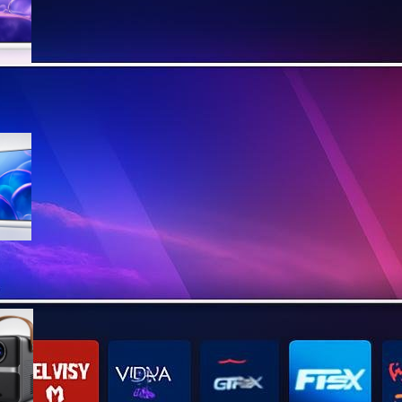
sconto su Amazon
Samsung Crystal UHD 4K 55”
UE55U7000FUXZT, smart TV
2025 perfetta per il salotto a
prezzo ribassato
WiMiUS proiettore portatile 4K
smart con Netflix ready, il mini
cinema tascabile in promo su
Amazon