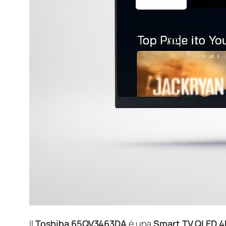
Il
Toshiba 65QV3463DA
è una
Smart TV QLED 4K