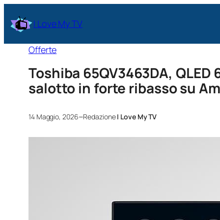
I Love My TV
Offerte
Toshiba 65QV3463DA, QLED 65 
salotto in forte ribasso su A
–
14 Maggio, 2026
Redazione
I Love My TV