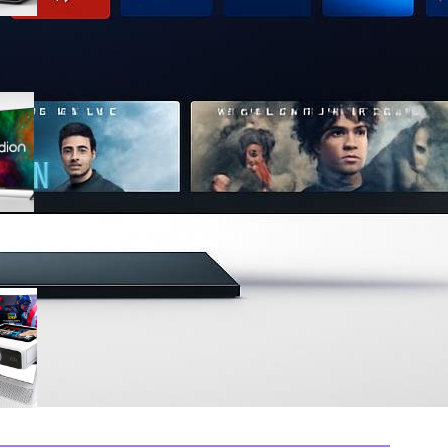
Medion 55″ QLED 4K
MD855701, smart TV completa
con Dolby Vision e app
integrate in offerta su Amazon
Mini proiettore smart 4K con
WiFi 6 e touchscreen, il
compatto perfetto per il
cinema in ogni stanza