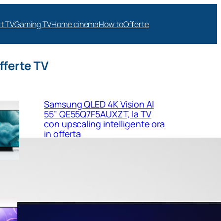
t TV
Gaming TV
Home cinema
How to
Offerte
fferte TV
Samsung QLED 4K Vision AI
55” QE55Q7F5AUXZT, la TV
con upscaling intelligente ora
in offerta
Samsung Crystal UHD 4K 55”
UE55U8090FUXZT, smart TV
sottile e luminosa in forte