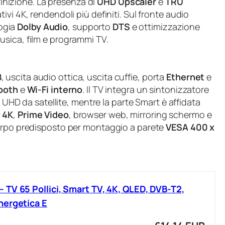
efinizione. La presenza di
UHD Upscaler
e
TRU
ivi 4K, rendendoli più definiti. Sul fronte audio
ogia
Dolby Audio
, supporto
DTS
e ottimizzazione
usica, film e programmi TV.
B
, uscita audio ottica, uscita cuffie, porta
Ethernet
e
ooth
e
Wi‑Fi interno
. Il TV integra un sintonizzatore
 UHD da satellite, mentre la parte Smart è affidata
 4K
,
Prime Video
, browser web, mirroring schermo e
 corpo predisposto per montaggio a parete
VESA 400 x
TV 65 Pollici, Smart TV, 4K, QLED, DVB-T2,
nergetica E