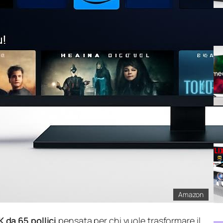
Amazon
 da 65 pollici
pensata per chi vuole trasformare il