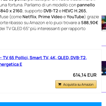
 una fortuna. Parliamo di un modello con
pannello
3840 x 2160
, supporto
DVB-T2
e
HEVC H.265
,
iffuse (come
Netflix
,
Prime Video
e
YouTube
) grazie
n forte ribasso su Amazon e lo puoi trovare a
588,90€
dei TV QLED 65” più interessanti per rapporto
TV 65 Pollici, Smart TV, 4K, QLED, DVB-T2,
nergetica E
614,14 EUR
Acquista su Amazon