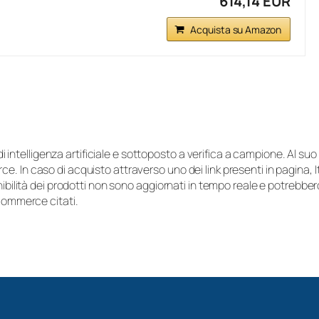
614,14 EUR
Acquista su Amazon
i di intelligenza artificiale e sottoposto a verifica a campione. Al 
e. In caso di acquisto attraverso uno dei link presenti in pagina,
onibilità dei prodotti non sono aggiornati in tempo reale e potrebb
-commerce citati.