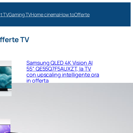
t TV
Gaming TV
Home cinema
How to
Offerte
fferte TV
Samsung QLED 4K Vision AI
55” QE55Q7F5AUXZT, la TV
con upscaling intelligente ora
in offerta
Samsung Crystal UHD 4K 55”
UE55U8090FUXZT, smart TV
sottile e luminosa in forte