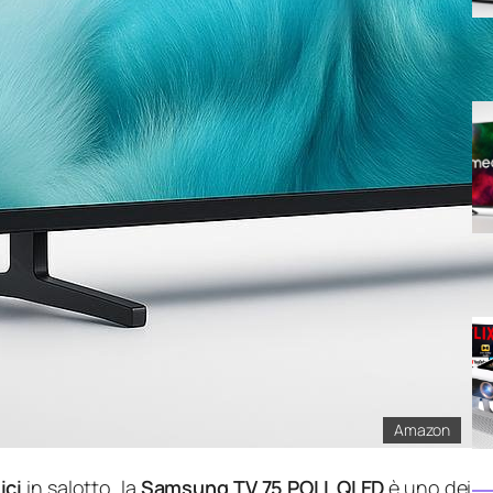
Amazon
ici
in salotto, la
Samsung TV 75 POLL QLED
è uno dei