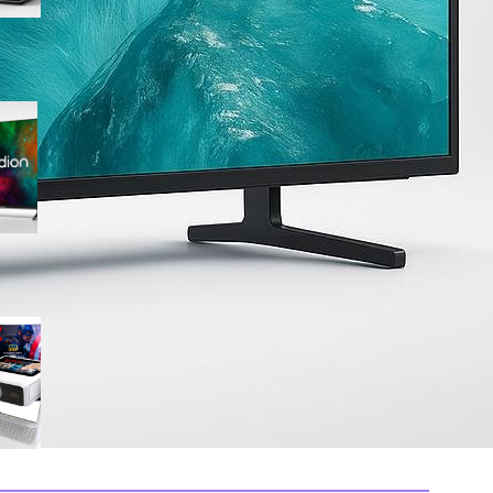
Medion 55″ QLED 4K
MD855701, smart TV completa
con Dolby Vision e app
integrate in offerta su Amazon
Mini proiettore smart 4K con
WiFi 6 e touchscreen, il
compatto perfetto per il
cinema in ogni stanza