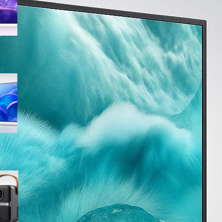
sconto su Amazon
Samsung Crystal UHD 4K 55”
UE55U7000FUXZT, smart TV
2025 perfetta per il salotto a
prezzo ribassato
WiMiUS proiettore portatile 4K
smart con Netflix ready, il mini
cinema tascabile in promo su
Amazon