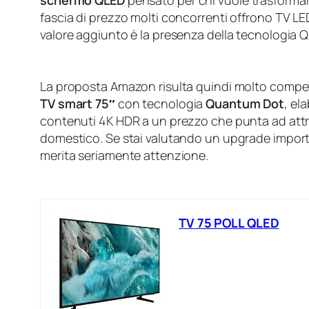
schermo QLED
pensato per chi vuole trasformare
fascia di prezzo molti concorrenti offrono TV LED
valore aggiunto è la presenza della tecnologia 
La proposta Amazon risulta quindi molto competiti
TV smart 75″
con tecnologia
Quantum Dot
, el
contenuti 4K HDR a un prezzo che punta ad attra
domestico. Se stai valutando un upgrade importa
merita seriamente attenzione.
TV 75 POLL QLED