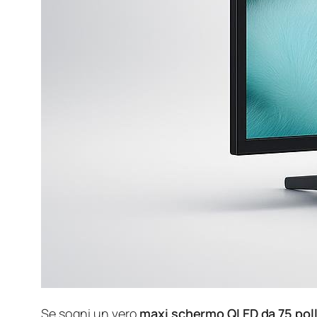
Se sogni un vero
maxi schermo QLED da 75 poll