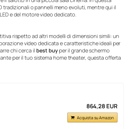
 il salotto in una piccola sala cinema. In questa
 tradizionali o pannelli meno evoluti, mentre qui il
QLED e del motore video dedicato.
va rispetto ad altri modelli di dimensioni simili: un
aborazione video dedicata e caratteristiche ideali per
rre chi cerca il
best buy
per il grande schermo
nte per il tuo sistema home theater, questa offerta
864,28 EUR
Acquista su Amazon