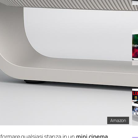
Amazon
formare qualsiasi stanza in un
mini cinema