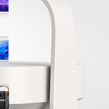
sconto su Amazon
Samsung Crystal UHD 4K 55”
UE55U7000FUXZT, smart TV
2025 perfetta per il salotto a
prezzo ribassato
WiMiUS proiettore portatile 4K
smart con Netflix ready, il mini
cinema tascabile in promo su
Amazon