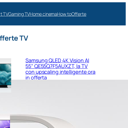
t TV
Gaming TV
Home cinema
How to
Offerte
fferte TV
Samsung QLED 4K Vision AI
55” QE55Q7F5AUXZT, la TV
con upscaling intelligente ora
in offerta
Samsung Crystal UHD 4K 55”
UE55U8090FUXZT, smart TV
sottile e luminosa in forte