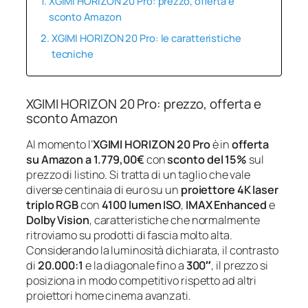
XGIMI HORIZON 20 Pro: prezzo, offerta e
sconto Amazon
XGIMI HORIZON 20 Pro: le caratteristiche
tecniche
XGIMI HORIZON 20 Pro: prezzo, offerta e
sconto Amazon
Al momento l’
XGIMI HORIZON 20 Pro
è in
offerta
su Amazon a 1.779,00€
con
sconto del 15%
sul
prezzo di listino. Si tratta di un taglio che vale
diverse centinaia di euro su un
proiettore 4K laser
triplo RGB
con
4100 lumen ISO
,
IMAX Enhanced
e
Dolby Vision
, caratteristiche che normalmente
ritroviamo su prodotti di fascia molto alta.
Considerando la luminosità dichiarata, il contrasto
di
20.000:1
e la diagonale fino a
300″
, il prezzo si
posiziona in modo competitivo rispetto ad altri
proiettori home cinema avanzati.