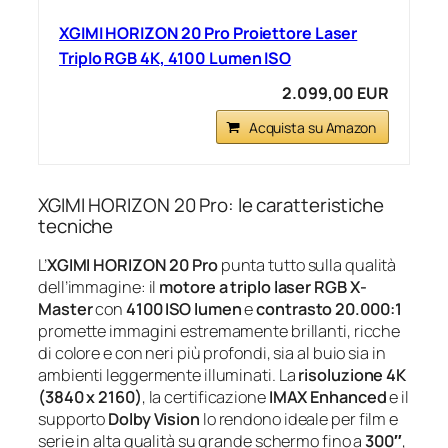
XGIMI HORIZON 20 Pro Proiettore Laser
Triplo RGB 4K, 4100 Lumen ISO
2.099,00 EUR
Acquista su Amazon
XGIMI HORIZON 20 Pro: le caratteristiche
tecniche
L’
XGIMI HORIZON 20 Pro
punta tutto sulla qualità
dell’immagine: il
motore a triplo laser RGB X-
Master
con
4100 ISO lumen
e
contrasto 20.000:1
promette immagini estremamente brillanti, ricche
di colore e con neri più profondi, sia al buio sia in
ambienti leggermente illuminati. La
risoluzione 4K
(3840 x 2160)
, la certificazione
IMAX Enhanced
e il
supporto
Dolby Vision
lo rendono ideale per film e
serie in alta qualità su grande schermo fino a
300″
,