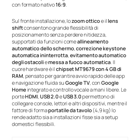
con formato nativo
16:9
.
Sul fronte installazione, lo
zoom ottico
e il
lens
shift
consentono grande flessibilità di
posizionamento senza perdere nitidezza,
supportati da funzioni come
allineamento
automatico dello schermo
,
correzione keystone
automatica ininterrotta
,
evitamento automatico
degli ostacoli
e
messa a fuoco automatica
. Il
cuore hardware è il
chipset MT9679 con 4 GB di
RAM
, pensato per garantire avvio rapido delle app
e navigazione fluida su
Google TV
, con
Google
Home
integrato e controllo vocale a mani libere. Le
porte
HDMI
,
USB 2.0
e
USB 3.0
permettono di
collegare console, lettori e altri dispositivi, mentre il
fattore di forma
portatile da tavolo
(4,9 kg) lo
rende adatto sia a installazioni fisse sia a setup
domestici flessibili.