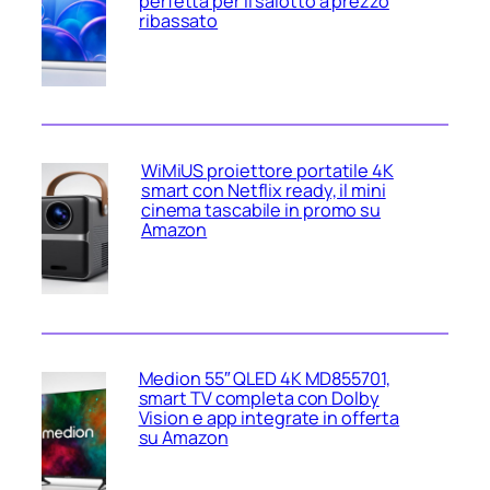
perfetta per il salotto a prezzo
ribassato
WiMiUS proiettore portatile 4K
smart con Netflix ready, il mini
cinema tascabile in promo su
Amazon
Medion 55″ QLED 4K MD855701,
smart TV completa con Dolby
Vision e app integrate in offerta
su Amazon