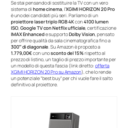
Se stai pensando di sostituire la TV con un vero
sistema di
home cinema
, l’
XGIMI HORIZON 20 Pro
è uno dei candidati più seri. Parliamo di un
proiettore laser triplo RGB 4K
con
4100 lumen
ISO
,
Google TV con Netflix ufficiale
, certificazione
IMAX Enhanced
e supporto
Dolby Vision
, pensato
per offrire qualità da sala cinematografica fino a
300″ di diagonale
. Su Amazon è proposto a
1.779,00€
con uno
sconto del 15%
rispetto al
prezzo di listino, un taglio di prezzo importante per
un modello di questa fascia (link diretto:
offerta
XGIMI HORIZON 20 Pro su Amazon
), che lo rende
un potenziale “best buy” per chi vuole fare il salto
definitivo al proiettore.