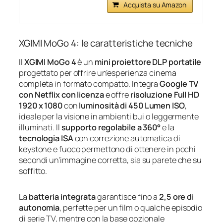
Acquista su Amazon
XGIMI MoGo 4: le caratteristiche tecniche
Il
XGIMI MoGo 4
è un
mini proiettore DLP portatile
progettato per offrire un’esperienza cinema
completa in formato compatto. Integra
Google TV
con Netflix con licenza
e offre
risoluzione Full HD
1920 x 1080
con
luminosità di 450 Lumen ISO
,
ideale per la visione in ambienti bui o leggermente
illuminati. Il
supporto regolabile a 360°
e la
tecnologia ISA
con correzione automatica di
keystone e fuoco permettono di ottenere in pochi
secondi un’immagine corretta, sia su parete che su
soffitto.
La
batteria integrata
garantisce fino a
2,5 ore di
autonomia
, perfette per un film o qualche episodio
di serie TV, mentre con la base opzionale