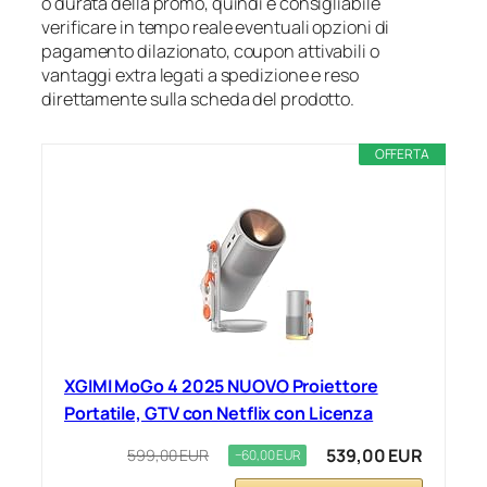
o durata della promo, quindi è consigliabile
verificare in tempo reale eventuali opzioni di
pagamento dilazionato, coupon attivabili o
vantaggi extra legati a spedizione e reso
direttamente sulla scheda del prodotto.
OFFERTA
XGIMI MoGo 4 2025 NUOVO Proiettore
Portatile, GTV con Netflix con Licenza
539,00 EUR
599,00 EUR
−60,00 EUR