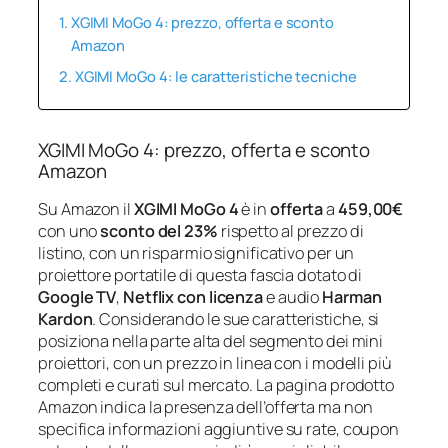
XGIMI MoGo 4: prezzo, offerta e sconto
Amazon
XGIMI MoGo 4: le caratteristiche tecniche
XGIMI MoGo 4: prezzo, offerta e sconto
Amazon
Su Amazon il
XGIMI MoGo 4
è in
offerta
a
459,00€
con uno
sconto del 23%
rispetto al prezzo di
listino, con un risparmio significativo per un
proiettore portatile di questa fascia dotato di
Google TV
,
Netflix con licenza
e audio
Harman
Kardon
. Considerando le sue caratteristiche, si
posiziona nella parte alta del segmento dei mini
proiettori, con un prezzo in linea con i modelli più
completi e curati sul mercato. La pagina prodotto
Amazon indica la presenza dell’offerta ma non
specifica informazioni aggiuntive su rate, coupon