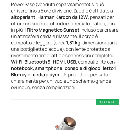
PowerBase (venduta separatamente) si può
arrivare fino a 5 ore di visione. L’audio è affidato a
altoparlanti Harman Kardon da 12W
, pensati per
offrire un suono profondo e cinematografico, con
in più il
Filtro Magnetico Sunset
incluso per creare
un’atmosfera calda e rilassante. Il corpo è
compatto e leggero (circa
1,31 kg
, dimensioni pari a
una bottiglietta d’acqua), con lente protetta da
rivestimento antigraffio e connessioni complete:
Wi‑Fi, Bluetooth 5, HDMI, USB
, compatibilità con
notebook, smartphone, console di gioco, lettori
Blu‑ray e media player
. Un proiettore pensato
chiaramente per chi vuole uno schermo grande
ovunque, senza complicazioni.
OFFERTA