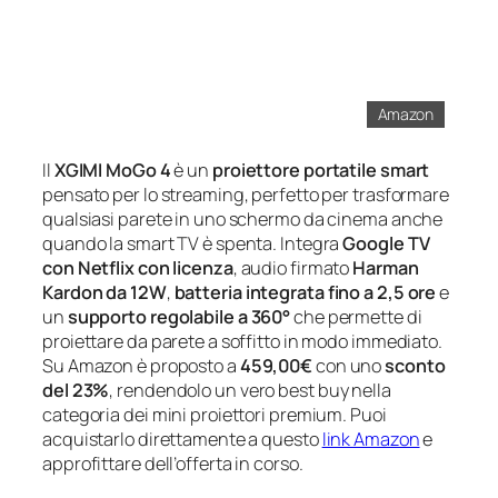
Amazon
Il
XGIMI MoGo 4
è un
proiettore portatile smart
pensato per lo streaming, perfetto per trasformare
qualsiasi parete in uno schermo da cinema anche
quando la smart TV è spenta. Integra
Google TV
con Netflix con licenza
, audio firmato
Harman
Kardon da 12W
,
batteria integrata fino a 2,5 ore
e
un
supporto regolabile a 360°
che permette di
proiettare da parete a soffitto in modo immediato.
Su Amazon è proposto a
459,00€
con uno
sconto
del 23%
, rendendolo un vero best buy nella
categoria dei mini proiettori premium. Puoi
acquistarlo direttamente a questo
link Amazon
e
approfittare dell’offerta in corso.