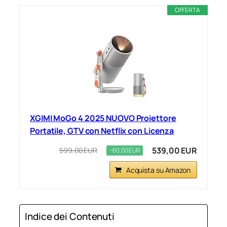
OFFERTA
XGIMI MoGo 4 2025 NUOVO Proiettore
Portatile, GTV con Netflix con Licenza
539,00 EUR
599,00 EUR
−60,00 EUR
Acquista su Amazon
Indice dei Contenuti