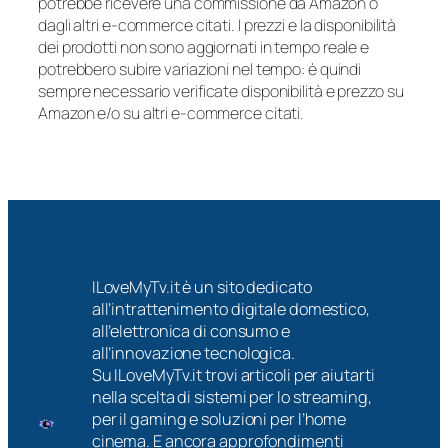
potrebbe ricevere una commissione da Amazon o
dagli altri e-commerce citati. I prezzi e la disponibilità
dei prodotti non sono aggiornati in tempo reale e
potrebbero subire variazioni nel tempo: è quindi
sempre necessario verificate disponibilità e prezzo su
Amazon e/o su altri e-commerce citati.
ILoveMyTv.it è un sito dedicato
all’intrattenimento digitale domestico,
all’elettronica di consumo e
all’innovazione tecnologica.
Su ILoveMyTv.it trovi articoli per aiutarti
nella scelta di sistemi per lo streaming,
per il gaming e soluzioni per l’home
cinema. E ancora approfondimenti