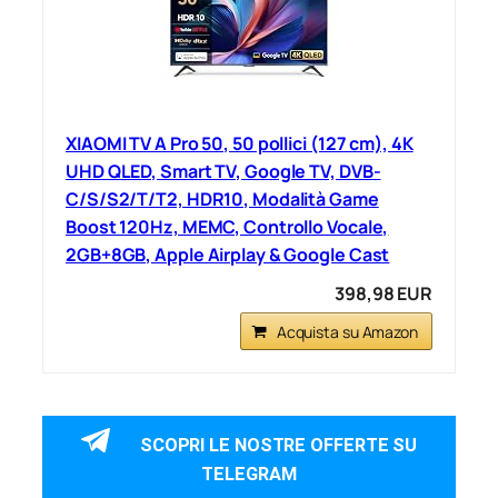
XIAOMI TV A Pro 50, 50 pollici (127 cm), 4K
UHD QLED, Smart TV, Google TV, DVB-
C/S/S2/T/T2, HDR10, Modalità Game
Boost 120Hz, MEMC, Controllo Vocale,
2GB+8GB, Apple Airplay & Google Cast
398,98 EUR
Acquista su Amazon
SCOPRI LE NOSTRE OFFERTE SU
TELEGRAM