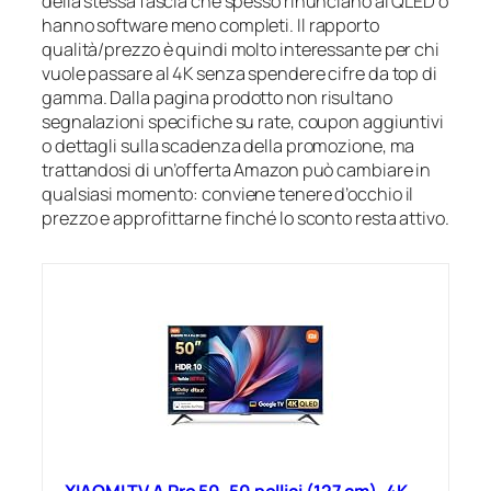
della stessa fascia che spesso rinunciano al QLED o
hanno software meno completi. Il rapporto
qualità/prezzo è quindi molto interessante per chi
vuole passare al 4K senza spendere cifre da top di
gamma. Dalla pagina prodotto non risultano
segnalazioni specifiche su rate, coupon aggiuntivi
o dettagli sulla scadenza della promozione, ma
trattandosi di un’offerta Amazon può cambiare in
qualsiasi momento: conviene tenere d’occhio il
prezzo e approfittarne finché lo sconto resta attivo.