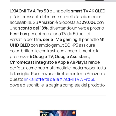
L’
XIAOMI TV A Pro 50
è una delle
smart TV 4K QLED
più interessanti del momento nella fascia medio-
accessibile. Su
Amazon
è proposta a
329,00€
con
uno
sconto del 18%
, diventando un vero e proprio
best buy
per chi cerca una TV da 50 pollici
versatile per
film, serie TV e gaming
. Il pannello
4K
UHD QLED
con ampio gamut DCI-P3 assicura
colori brillanti e contrasti convincenti, mentre la
presenza di
Google TV
,
Google Assistant
,
Chromecast integrato
e
Apple AirPlay
la rende
perfetta come hub multimediale moderno per tutta
la famiglia. Puoi trovarla direttamente su Amazon a
questo
link all’offerta della XIAOMI TV A Pro 50
,
dove è disponibile la pagina completa del prodotto.