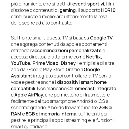
più dinamiche, che si tratti di
eventi sportivi
, film
d’azione o contenuti di
gaming
. Il supporto
HDR10
contribuisce a migliorare ulteriormente la resa
delle scene ad alto contrasto.
Sul fronte smart, questa TV si basa su
Google TV
,
che aggrega contenuti da app e abbonamenti
offrendo
raccomandazioni personalizzate
e
accesso diretto a piattaforme come
Netflix,
YouTube, Prime Video, Disney+
e migliaia di altre
app dal Google Play Store. Grazie a
Google
Assistant
integrato puoi controllare la TV con la
voce e gestire anche i
dispositivi smart home
compatibili
. Non mancano
Chromecast integrato
e
Apple AirPlay
, che permettono di trasmettere
facilmente dal tuo smartphone Android o iOS a
schermo grande. A bordo troviamo inoltre
2GB di
RAM e 8GB di memoria interna
, sufficienti per
gestire le principali app di streaming e le funzioni
smart quotidiane.