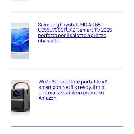
Samsung Crystal UHD 4K 55”
UE55U7000FUXZT, smart TV 2025
perfetta per il salotto a prezzo
ribassato
WiMiUS proiettore portatile 4K
smart con Netflix ready, il mini
cinema tascabile in promo su
Amazon