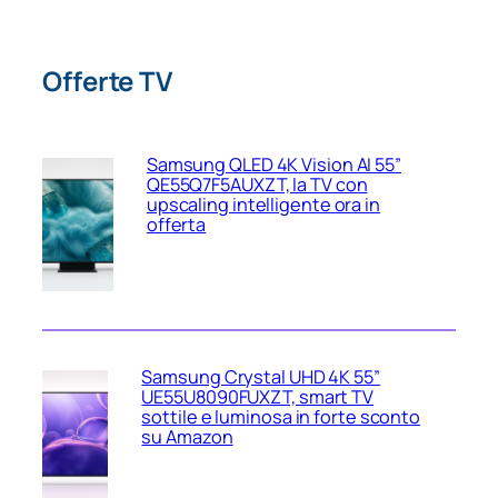
Offerte TV
Samsung QLED 4K Vision AI 55”
QE55Q7F5AUXZT, la TV con
upscaling intelligente ora in
offerta
Samsung Crystal UHD 4K 55”
UE55U8090FUXZT, smart TV
sottile e luminosa in forte sconto
su Amazon