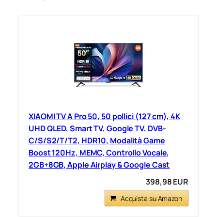
XIAOMI TV A Pro 50, 50 pollici (127 cm), 4K
UHD QLED, Smart TV, Google TV, DVB-
C/S/S2/T/T2, HDR10, Modalità Game
Boost 120Hz, MEMC, Controllo Vocale,
2GB+8GB, Apple Airplay & Google Cast
398,98 EUR
Acquista su Amazon