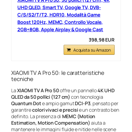
XIAOMI TV A Pro 50, 50 pollici (127 cm), 4K
UHD QLED, Smart TV, Google TV, DVB-
C/S/S2/T/T2, HDR10, Modalità Game
Boost 120Hz, MEMC, Controllo Vocale,
2GB+8GB, Apple Airplay & Google Cast
398,98 EUR
Acquista su Amazon
XIAOMI TV A Pro 50: le caratteristiche
tecniche
La
XIAOMI TV A Pro 50
offre un pannello
4K UHD
QLED da 50 pollici (127 cm)
con tecnologia
Quantum Dot
e ampio gamut
DCI-P3
, pensato per
garantire
colori vivaci e precisi
e un contrasto ben
definito. La presenza di
MEMC (Motion
Estimation, Motion Compensation)
aiuta a
mantenere le immagini fluide e nitide nelle scene