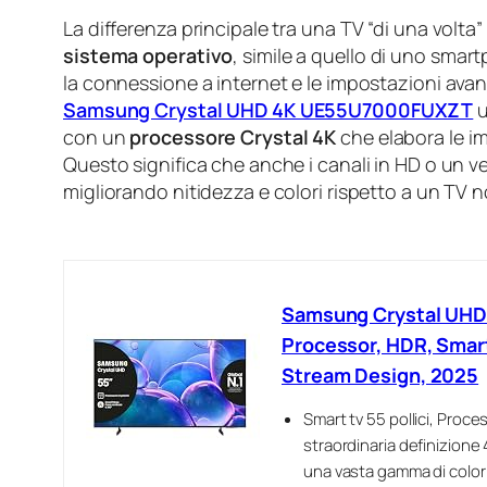
La differenza principale tra una TV “di una volta
sistema operativo
, simile a quello di uno smar
la connessione a internet e le impostazioni av
Samsung Crystal UHD 4K UE55U7000FUXZT
u
con un
processore Crystal 4K
che elabora le im
Questo significa che anche i canali in HD o un v
migliorando nitidezza e colori rispetto a un TV 
Samsung Crystal UHD
Processor, HDR, Smart
Stream Design, 2025
Smart tv 55 pollici, Proce
straordinaria definizione
una vasta gamma di colori