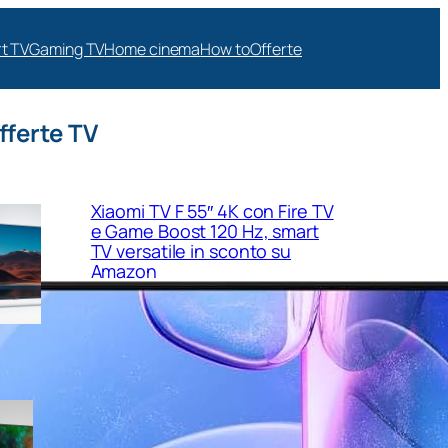
t TV
Gaming TV
Home cinema
How to
Offerte
fferte TV
Xiaomi TV F 55″ 4K con Fire TV
e Game Boost 120 Hz, smart
TV versatile in sconto su
Amazon
MEDION 40″ Full HD con VIDAA
e triplo tuner, la smart TV
compatta perfetta per