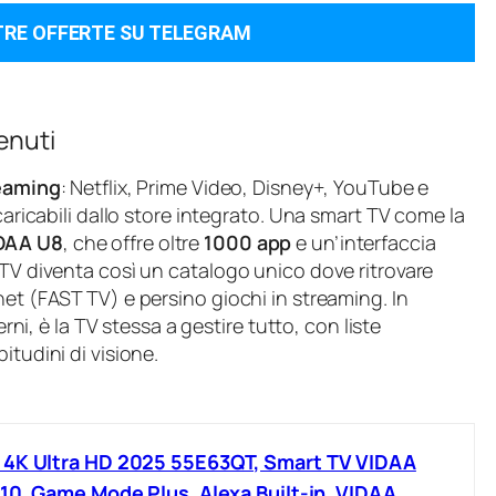
TRE OFFERTE SU TELEGRAM
enuti
reaming
: Netflix, Prime Video, Disney+, YouTube e
caricabili dallo store integrato. Una smart TV come la
DAA U8
, che offre oltre
1000 app
e un’interfaccia
 TV diventa così un catalogo unico dove ritrovare
net (FAST TV) e persino giochi in streaming. In
erni, è la TV stessa a gestire tutto, con liste
itudini di visione.
 4K Ultra HD 2025 55E63QT, Smart TV VIDAA
 10, Game Mode Plus, Alexa Built-in, VIDAA