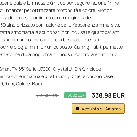
scene buie e luminose più nitide per seguire l’azione fin nei
ast Enhancer per ottimizzare profondità e colore, Motion
nza di gioco straordinaria con immagini fluide
 3D sincronizzato con l’azione per un’esperienza immersiva,
ta armonia tra la soundbar (non inclusa) e gli altoparlanti
Sound per un suono calibrato in base ai contenuti
giochi e programmi in un unico posto, Gaming Hub ti permette
iattaforme di gaming, Smart Things di controllare tutti i tuoi
art TV 55” Serie U7000, Crystal UHD 4K, Include 1
mentazione e manuale di istruzioni, Dimensioni con base
19,9 cm, Colore: Black
338,98 EUR
369,00 EUR
−30,02 EUR
Acquista su Amazon