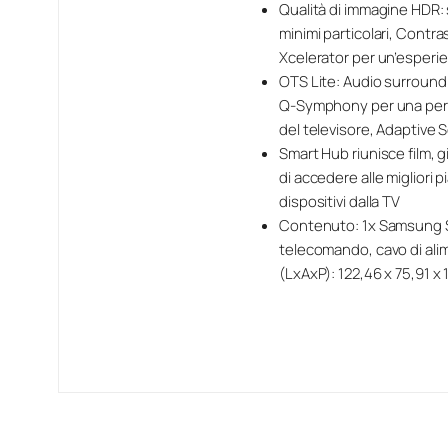
Qualità di immagine HDR: 
minimi particolari, Contr
Xcelerator per un’esperie
OTS Lite: Audio surround
Q-Symphony per una perfet
del televisore, Adaptive 
Smart Hub riunisce film, 
di accedere alle migliori p
dispositivi dalla TV
Contenuto: 1x Samsung Sm
telecomando, cavo di ali
(LxAxP): 122,46 x 75,91 x 