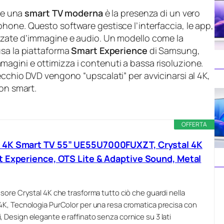
” e una
smart TV moderna
è la presenza di un vero
tphone. Questo software gestisce l’interfaccia, le app,
anzate d’immagine e audio. Un modello come la
sa la piattaforma
Smart Experience
di Samsung,
magini e ottimizza i contenuti a bassa risoluzione.
ecchio DVD vengono “upscalati” per avvicinarsi al 4K,
non smart.
OFFERTA
 4K Smart TV 55” UE55U7000FUXZT, Crystal 4K
 Experience, OTS Lite & Adaptive Sound, Metal
ssore Crystal 4K che trasforma tutto ciò che guardi nella
 4K, Tecnologia PurColor per una resa cromatica precisa con
, Design elegante e raffinato senza cornice su 3 lati