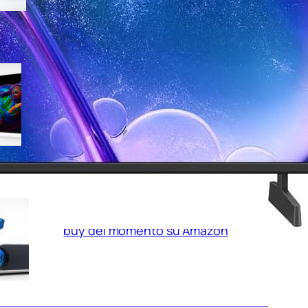
Samsung Smart TV 75″ Micro
RGB 4K MRE75R85HATXZT, il
maxischermo da salotto ora a
prezzo goloso su Amazon
Proiettore 4K AKIYO per home
theater da 300 pollici, il best
buy del momento su Amazon