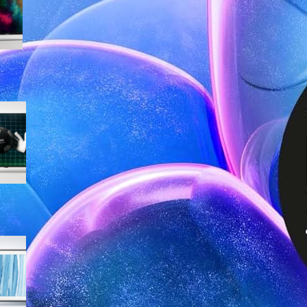
seconde stanze ora in offerta
Haier H65K85FUX 65″ 4K
Google TV, la smart TV
completa con HDMI 2.1 in
super promo su Amazon
Samsung The Frame Pro 65″
QE65LS03HWUXZT, la
TV‑quadro Neo QLED 4K in
offerta su Amazon