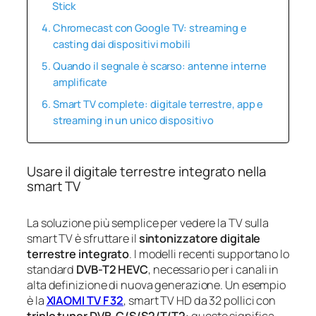
Stick
Chromecast con Google TV: streaming e
casting dai dispositivi mobili
Quando il segnale è scarso: antenne interne
amplificate
Smart TV complete: digitale terrestre, app e
streaming in un unico dispositivo
Usare il digitale terrestre integrato nella
smart TV
La soluzione più semplice per vedere la TV sulla
smart TV è sfruttare il
sintonizzatore digitale
terrestre integrato
. I modelli recenti supportano lo
standard
DVB-T2 HEVC
, necessario per i canali in
alta definizione di nuova generazione. Un esempio
è la
XIAOMI TV F 32
, smart TV HD da 32 pollici con
triplo tuner DVB-C/S/S2/T/T2
: questo significa