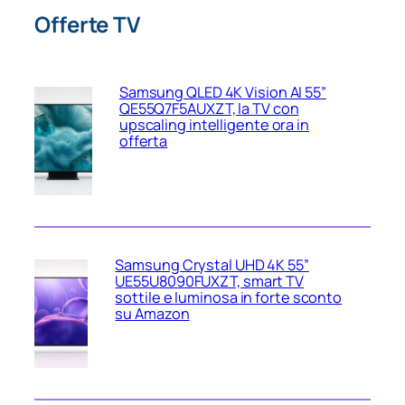
Offerte TV
Samsung QLED 4K Vision AI 55”
QE55Q7F5AUXZT, la TV con
upscaling intelligente ora in
offerta
Samsung Crystal UHD 4K 55”
UE55U8090FUXZT, smart TV
sottile e luminosa in forte sconto
su Amazon