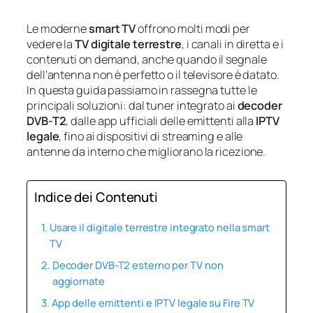
Le moderne
smart TV
offrono molti modi per
vedere la
TV digitale terrestre
, i canali in diretta e i
contenuti on demand, anche quando il segnale
dell’antenna non è perfetto o il televisore è datato.
In questa guida passiamo in rassegna tutte le
principali soluzioni: dal tuner integrato ai
decoder
DVB-T2
, dalle app ufficiali delle emittenti alla
IPTV
legale
, fino ai dispositivi di streaming e alle
antenne da interno che migliorano la ricezione.
Indice dei Contenuti
Usare il digitale terrestre integrato nella smart
TV
Decoder DVB-T2 esterno per TV non
aggiornate
App delle emittenti e IPTV legale su Fire TV