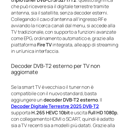
che può ricevere sia il digitale terrestre tramite
antenna, sia il satellite, senza decoder esterni.
Collegando il cavo d’antenna all’ingresso RF e
avviando la ricerca canali dal menu, si accede alla
TV tradizionale, con supporto a funzioni avanzate
come EPG, ordinamento automatico e, grazie alla
piattaforma
Fire TV
integrata, alle app di streaming
in un’unica interfaccia.
Decoder DVB-T2 esterno per TV non
aggiornate
Se la smart TV è vecchia o il tuner non è
compatibile con il nuovo standard, basta
aggiungere un
decoder DVB-T2 esterno
. Il
Decoder Digitale Terrestre 2025 DVB-T2
supporta
H.265 HEVC 10bit
e uscita
Full HD 1080p
,
con collegamento HDMI o SCART, quindi è adatto
sia a TV recenti sia a modelli più datati. Grazie alla