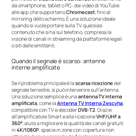
da smartphone, tablet o PC: dai video di YouTube
alle app che supportano
Chromecast
, fino al
mirroring dello schermo. È una soluzione ideale
quando si vuole portare sulla TV qualsiasi
contenuto che si ha sul telefono, compresa la
visione di canali in streaming da piattaforme legali
o siti delle emittenti.
Quando il segnale è scarso: antenne
interne amplificate
Se il problema principale è la
scarsa ricezione
del
segnale terrestre, si può intervenire sull’antenna.
Una soluzione semplice è una
antenna TV interna
amplificata
, come la
Antenna TV Interna Zescyha
,
compatibile con TV e decoder
DVB-T2
. Grazie
all’amplificatore Smart e alla ricezione
VHF/UHF a
360°
, aiuta a migliorare la qualità dei canali gratuiti
in
4K/1080P
, specie in zone con copertura non