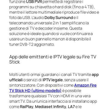
funzione
USB PVR
permette di registrare i
programmi su chiavetta o hard disk (fino a 4 TB),
mentre il lettore multimediale riproduce file video e
foto da USB. L’audio
Dolby Surround
e il
telecomando universale 2 in 1 semplificano la
gestione di TV e decoder insieme. Questa
soluzione è ideale quando si vuole continuare a
usare un buon pannello ma non è disponibile il
tuner DVB-T2 aggiornato.
App delle emittenti e IPTV legale su Fire TV
Stick
Molti utenti ormai guardano i canali TV tramite
app
ufficiali
o servizi di
IPTV legale
, senza usare il
sintonizzatore. Con dispositivi come
Amazon Fire
TV Stick HD (ultimo modello)
è possibile
trasformare qualsiasi TV con HDMI in una vera
smart TV. Da un’unica interfaccia si installano app
come
RaiPlay
,
Mediaset Infinity
,
LA7
e le