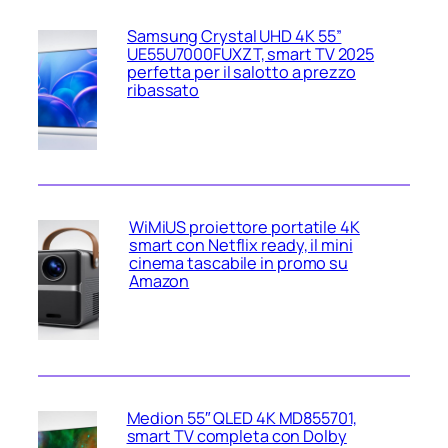
Samsung Crystal UHD 4K 55”
UE55U7000FUXZT, smart TV 2025
perfetta per il salotto a prezzo
ribassato
WiMiUS proiettore portatile 4K
smart con Netflix ready, il mini
cinema tascabile in promo su
Amazon
Medion 55″ QLED 4K MD855701,
smart TV completa con Dolby