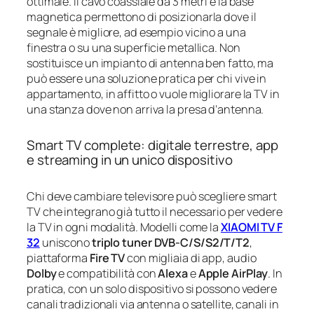
ottimale. Il cavo coassiale da 3 metri e la base
magnetica permettono di posizionarla dove il
segnale è migliore, ad esempio vicino a una
finestra o su una superficie metallica. Non
sostituisce un impianto di antenna ben fatto, ma
può essere una soluzione pratica per chi vive in
appartamento, in affitto o vuole migliorare la TV in
una stanza dove non arriva la presa d’antenna.
Smart TV complete: digitale terrestre, app
e streaming in un unico dispositivo
Chi deve cambiare televisore può scegliere smart
TV che integrano già tutto il necessario per vedere
la TV in ogni modalità. Modelli come la
XIAOMI TV F
32
uniscono
triplo tuner DVB-C/S/S2/T/T2
,
piattaforma
Fire TV
con migliaia di app, audio
Dolby
e compatibilità con
Alexa
e
Apple AirPlay
. In
pratica, con un solo dispositivo si possono vedere
canali tradizionali via antenna o satellite, canali in