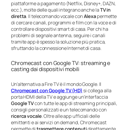
piattaforme a pagamento (Netflix, Disney+, DAZN,
ecc.), molte delle quali integrano anche la
TV in
diretta
. Il telecomando vocale con
Alexa
permette
di cercare canali, programmi e film con la voce e di
controllare dispositivi smart di casa. Per chi ha
problemi di segnale antenna, seguire i canali
tramite app è spesso la soluzione più pratica,
sfruttando la connessione Internet di casa.
Chromecast con Google TV: streaming e
casting dai dispositivi mobili
Un’alternativa a Fire TV è il mondo Google. Il
Chromecast con Google TV (HD)
si collega alla
porta HDMI della TV e aggiunge un’interfaccia
Google TV
con tutte le app di streaming principali,
consigli personalizzati e un telecomando con
ricerca vocale
. Oltre alle app ufficiali delle
emittenti e ai servizi on demand, Chromecast
permette di
trasmettere contenuti
direttamente