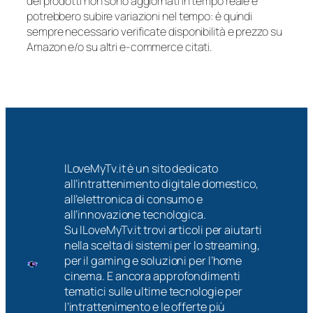
dei prodotti non sono aggiornati in tempo reale e
potrebbero subire variazioni nel tempo: è quindi
sempre necessario verificate disponibilità e prezzo su
Amazon e/o su altri e-commerce citati.
ILoveMyTv.it è un sito dedicato
all’intrattenimento digitale domestico,
all’elettronica di consumo e
all’innovazione tecnologica.
Su ILoveMyTv.it trovi articoli per aiutarti
nella scelta di sistemi per lo streaming,
per il gaming e soluzioni per l’home
cinema. E ancora approfondimenti
tematici sulle ultime tecnologie per
l’intrattenimento e le offerte più